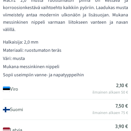
Mach1 2,0 musta ruostumaton pinna on kestävä ja
korroosionkestävä vaihtoehto kaikkiin pyöriin. Laadukas musta
viimeistely antaa modernin ulkonäön ja lisäsuojan. Mukana
messinkinen nippeli varmaan liitokseen vanteen ja navan
välillä.
Halkaisija: 2,0 mm
Materiaali: ruostumaton teräs
Väri: musta
Mukana messinkinen nippeli
Sopii useimpiin vanne- ja napatyyppeihin
2,10 €
Viro
ilmainen alkaen 50 €
7,50 €
Suomi
ilmainen alkaen 75 €
3,90 €
Latvia