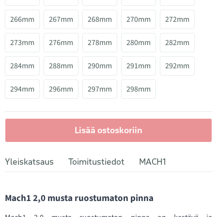
266mm
267mm
268mm
270mm
272mm
273mm
276mm
278mm
280mm
282mm
284mm
288mm
290mm
291mm
292mm
294mm
296mm
297mm
298mm
Lisää ostoskoriin
Yleiskatsaus
Toimitustiedot
MACH1
Mach1 2,0 musta ruostumaton pinna