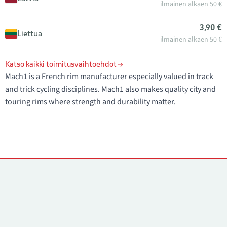
ilmainen alkaen 50 €
3,90 €
Liettua
ilmainen alkaen 50 €
Katso kaikki toimitusvaihtoehdot
Mach1 is a French rim manufacturer especially valued in track
and trick cycling disciplines. Mach1 also makes quality city and
touring rims where strength and durability matter.
Yhteystiedot