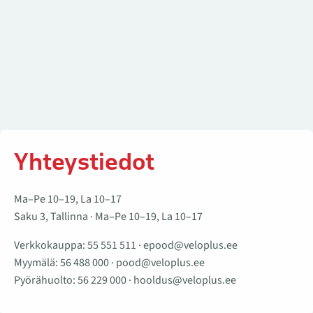
Yhteystiedot
Ma–Pe 10–19, La 10–17
Saku 3, Tallinna · Ma–Pe 10–19, La 10–17
Verkkokauppa:
55 551 511
·
epood@veloplus.ee
Myymälä:
56 488 000
·
pood@veloplus.ee
Pyörähuolto:
56 229 000
·
hooldus@veloplus.ee