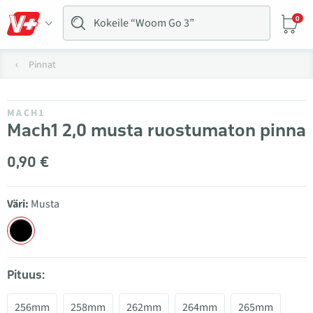
0
Pinnat
MACH1
Mach1 2,0 musta ruostumaton pinna
0,90 €
Väri:
Musta
Pituus:
256mm
258mm
262mm
264mm
265mm