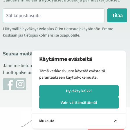
Saat ensimmäisenä hyödylliset uutiset ja parhaat tarjoukset.
Tilaa
Liittymällä hyväksyt Veloplus OÜ:n tietosuojakäytännön. Emme
koskaan jaa tietojasi kolmansille osapuolille.
Seuraa meitä sosiaalisessa mediassa
Käytämme evästeitä
Jaamme tietoa hyvistä tarjouksista, uusista tuotteista ja
Tämä verkkosivusto käyttää evästeitä
huoltopalveluista. Joskus julkaisemme myös tuote-esittelyjä.
parantaakseen käyttökokemusta.
Hyväksy kaikki
Vain välttämättömät
© 2026 Veloplus OÜ. Kaikki oikeudet pidätetään
Lisää
0,90 €
Mukauta
ostoskoriin
Hallitse evästeitä