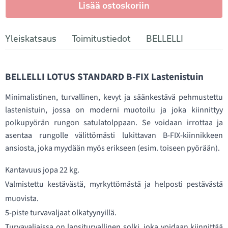
Lisää ostoskoriin
Yleiskatsaus
Toimitustiedot
BELLELLI
BELLELLI LOTUS STANDARD B-FIX Lastenistuin
Minimalistinen, turvallinen, kevyt ja säänkestävä pehmustettu
lastenistuin, jossa on moderni muotoilu ja joka kiinnittyy
polkupyörän rungon satulatolppaan. Se voidaan irrottaa ja
asentaa rungolle välittömästi lukittavan B-FIX-kiinnikkeen
ansiosta, joka myydään myös erikseen (esim. toiseen pyörään).
Kantavuus jopa 22 kg.
Valmistettu kestävästä, myrkyttömästä ja helposti pestävästä
muovista.
5-piste turvavaljaat olkatyynyillä.
Turvavaljaissa on lapsiturvallinen solki, joka voidaan kiinnittää