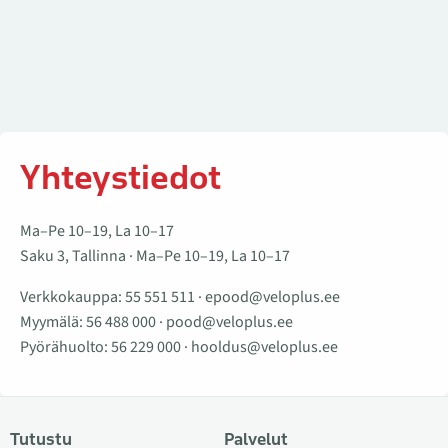
Yhteystiedot
Ma–Pe 10–19, La 10–17
Saku 3, Tallinna · Ma–Pe 10–19, La 10–17
Verkkokauppa:
55 551 511
·
epood@veloplus.ee
Myymälä:
56 488 000
·
pood@veloplus.ee
Pyörähuolto:
56 229 000
·
hooldus@veloplus.ee
Tutustu
Palvelut