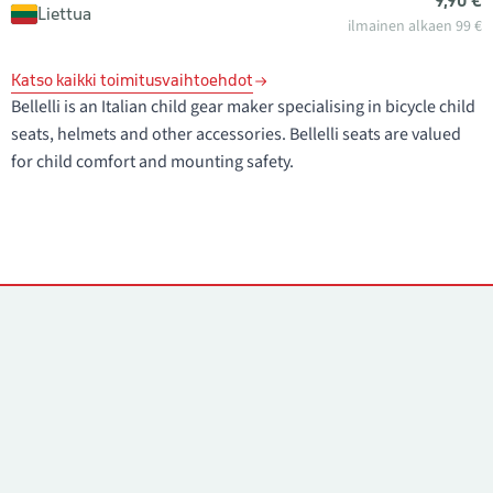
9,90 €
Liettua
ilmainen alkaen 99 €
Katso kaikki toimitusvaihtoehdot
Bellelli is an Italian child gear maker specialising in bicycle child
seats, helmets and other accessories. Bellelli seats are valued
for child comfort and mounting safety.
Yhteystiedot