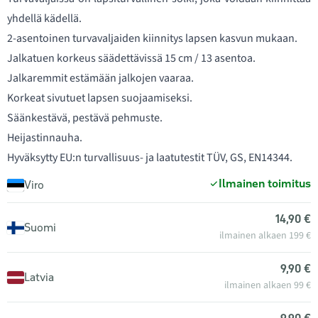
yhdellä kädellä.
2-asentoinen turvavaljaiden kiinnitys lapsen kasvun mukaan.
Jalkatuen korkeus säädettävissä 15 cm / 13 asentoa.
Jalkaremmit estämään jalkojen vaaraa.
Korkeat sivutuet lapsen suojaamiseksi.
Säänkestävä, pestävä pehmuste.
Heijastinnauha.
Hyväksytty EU:n turvallisuus- ja laatutestit TÜV, GS, EN14344.
Ilmainen toimitus
Viro
14,90 €
Suomi
ilmainen alkaen 199 €
9,90 €
Latvia
ilmainen alkaen 99 €