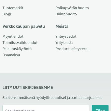
Tuotemerkit
Polkupyörän huolto
Blogi
Hiihtohuolto
Verkkokaupan palvelu
Meistä
Myyntiehdot
Yhteystiedot
Toimitusvaihtoehdot
Yrityksestä
Palautuskäytöntö
Product safety recall
Osamaksu
LIITY UUTISKIRJEESEMME
Saat ensimmäisenä hyödylliset uutiset ja parhaat tarjoukset.
Tilaa