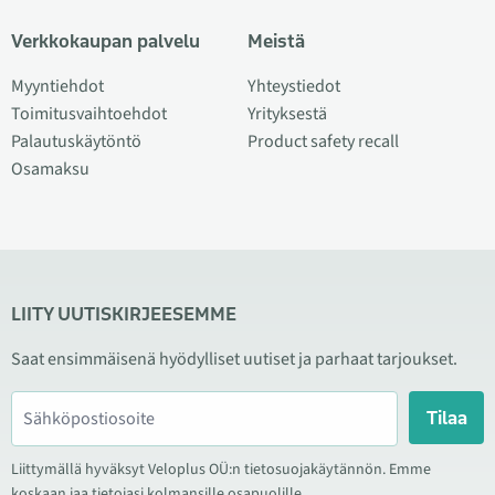
Verkkokaupan palvelu
Meistä
Myyntiehdot
Yhteystiedot
Toimitusvaihtoehdot
Yrityksestä
Palautuskäytöntö
Product safety recall
Osamaksu
LIITY UUTISKIRJEESEMME
Saat ensimmäisenä hyödylliset uutiset ja parhaat tarjoukset.
Tilaa
Liittymällä hyväksyt Veloplus OÜ:n tietosuojakäytännön. Emme
koskaan jaa tietojasi kolmansille osapuolille.