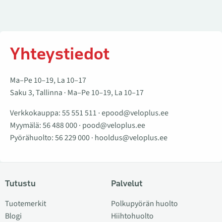
Yhteystiedot
Ma–Pe 10–19, La 10–17
Saku 3, Tallinna · Ma–Pe 10–19, La 10–17
Verkkokauppa:
55 551 511
·
epood@veloplus.ee
Myymälä:
56 488 000
·
pood@veloplus.ee
Pyörähuolto:
56 229 000
·
hooldus@veloplus.ee
Tutustu
Palvelut
Tuotemerkit
Polkupyörän huolto
Blogi
Hiihtohuolto