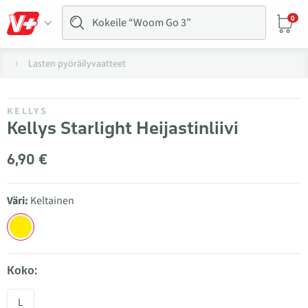
0
Lasten pyöräilyvaatteet
KELLYS
Kellys Starlight Heijastinliivi
6,90 €
Väri:
Keltainen
Koko:
L