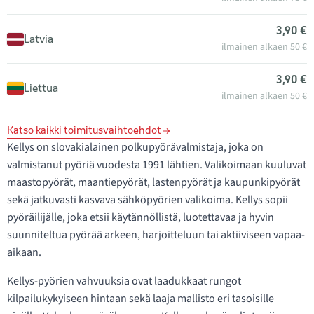
3,90 €
Latvia
ilmainen alkaen 50 €
3,90 €
Liettua
ilmainen alkaen 50 €
Katso kaikki toimitusvaihtoehdot
Kellys on slovakialainen polkupyörävalmistaja, joka on
valmistanut pyöriä vuodesta 1991 lähtien. Valikoimaan kuuluvat
maastopyörät, maantiepyörät, lastenpyörät ja kaupunkipyörät
sekä jatkuvasti kasvava sähköpyörien valikoima. Kellys sopii
pyöräilijälle, joka etsii käytännöllistä, luotettavaa ja hyvin
suunniteltua pyörää arkeen, harjoitteluun tai aktiiviseen vapaa-
aikaan.
Kellys-pyörien vahvuuksia ovat laadukkaat rungot
kilpailukykyiseen hintaan sekä laaja mallisto eri tasoisille