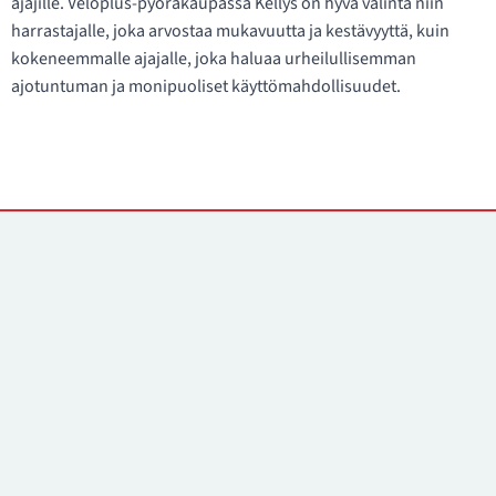
ajajille. Veloplus-pyöräkaupassa Kellys on hyvä valinta niin
harrastajalle, joka arvostaa mukavuutta ja kestävyyttä, kuin
kokeneemmalle ajajalle, joka haluaa urheilullisemman
ajotuntuman ja monipuoliset käyttömahdollisuudet.
Yhteystiedot