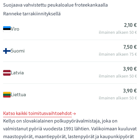
Suojaava vahvistettu peukaloalue froteekankaalla
Ranneke tarrakiinnityksellä
2,10 €
Viro
ilmainen alkaen 50 €
7,50 €
Suomi
ilmainen alkaen 75 €
3,90 €
Latvia
ilmainen alkaen 50 €
3,90 €
Liettua
ilmainen alkaen 50 €
Katso kaikki toimitusvaihtoehdot
Kellys on slovakialainen polkupyörävalmistaja, joka on
valmistanut pyöriä vuodesta 1991 lähtien. Valikoimaan kuuluvat
maastopyörät, maantiepyörät, lastenpyörät ja kaupunkipyörät