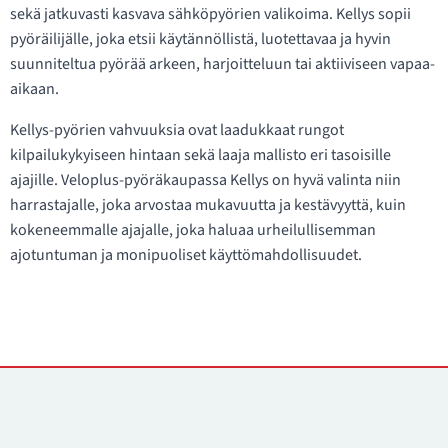
sekä jatkuvasti kasvava sähköpyörien valikoima. Kellys sopii
pyöräilijälle, joka etsii käytännöllistä, luotettavaa ja hyvin
suunniteltua pyörää arkeen, harjoitteluun tai aktiiviseen vapaa-
aikaan.
Kellys-pyörien vahvuuksia ovat laadukkaat rungot
kilpailukykyiseen hintaan sekä laaja mallisto eri tasoisille
ajajille. Veloplus-pyöräkaupassa Kellys on hyvä valinta niin
harrastajalle, joka arvostaa mukavuutta ja kestävyyttä, kuin
kokeneemmalle ajajalle, joka haluaa urheilullisemman
ajotuntuman ja monipuoliset käyttömahdollisuudet.
Yhteystiedot