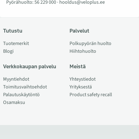
Pyörähuolto:
56 229 000
·
hooldus@veloplus.ee
Tutustu
Palvelut
Tuotemerkit
Polkupyörän huolto
Blogi
Hiihtohuolto
Verkkokaupan palvelu
Meistä
Myyntiehdot
Yhteystiedot
Toimitusvaihtoehdot
Yrityksestä
Palautuskäytöntö
Product safety recall
Osamaksu