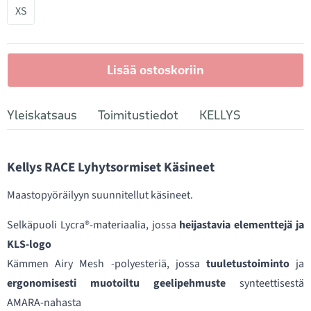
XS
Lisää ostoskoriin
Yleiskatsaus
Toimitustiedot
KELLYS
Kellys RACE Lyhytsormiset Käsineet
Maastopyöräilyyn suunnitellut käsineet.
Selkäpuoli Lycra®-materiaalia, jossa
heijastavia elementtejä ja
KLS-logo
Kämmen Airy Mesh -polyesteriä, jossa
tuuletustoiminto
ja
ergonomisesti muotoiltu geelipehmuste
synteettisestä
AMARA-nahasta