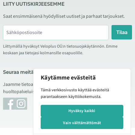
LIITY UUTISKIRJEESEMME
Saat ensimmäisenä hyödylliset uutiset ja parhaat tarjoukset.
Tilaa
Liittymällä hyväksyt Veloplus OÜ:n tietosuojakäytännön. Emme
koskaan jaa tietojasi kolmansille osapuolille.
Seuraa meitä sosiaalisessa mediassa
Käytämme evästeitä
Jaamme tietoa hyvistä tarjouksista, uusista tuotteista ja
Tämä verkkosivusto käyttää evästeitä
huoltopalveluista. Joskus julkaisemme myös tuote-esittelyjä.
parantaakseen käyttökokemusta.
Hyväksy kaikki
Vain välttämättömät