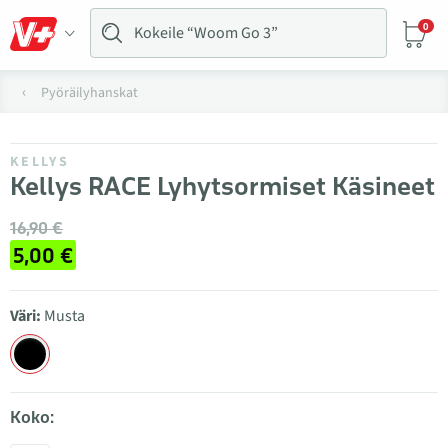
0
Pyöräilyhanskat
KELLYS
Kellys RACE Lyhytsormiset Käsineet
16,90 €
5,00 €
Väri:
Musta
Koko: