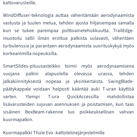
kattovarusteille.
WindDiffuser-teknologia auttaa vähentämään aerodynaamista
vastusta ja tuulen melua, tehden ajosta hiljaisempaa samalla
kun se tukee parempaa polttoainetehokkuutta. TrailEdge-
muotoilu sallii ilman erottua palkista sulavasti, vähentäen
turbulenssia ja parantaen aerodynaamista suorituskykyä myös
korkeammilla nopeuksilla.
SmartSlides-pituusasteikko toimii myös aerodynaamisena
suojana palkin alapuolella olevassa urassa, tehden
jalkakiinnityksestä nopeaa ja yksinkertaista. SwingBlade-
päätykappale voidaan helposti kääntää auki T-uran käyttöä
varten. Ylempi T-ura QuickAccessilla mahdollistaa
lisävarusteiden sujuvan asennuksen ja poistamisen, kun taas
sisäinen BoxBeam-rakenne luo poikkeuksellisen vahvan
kuormapalkin.
Kuormapalkki Thule Evo -kattotelinejärjestelmille