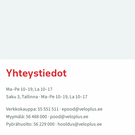
Yhteystiedot
Ma–Pe 10–19, La 10–17
Saku 3, Tallinna · Ma–Pe 10–19, La 10–17
Verkkokauppa:
55 551 511
·
epood@veloplus.ee
Myymälä:
56 488 000
·
pood@veloplus.ee
Pyörähuolto:
56 229 000
·
hooldus@veloplus.ee