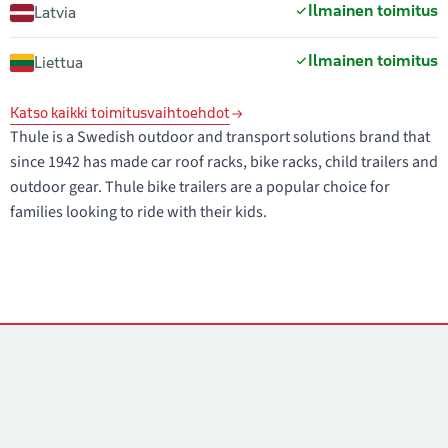
Ilmainen toimitus
Latvia
Ilmainen toimitus
Liettua
Katso kaikki toimitusvaihtoehdot
Thule is a Swedish outdoor and transport solutions brand that
since 1942 has made car roof racks, bike racks, child trailers and
outdoor gear. Thule bike trailers are a popular choice for
families looking to ride with their kids.
Yhteystiedot