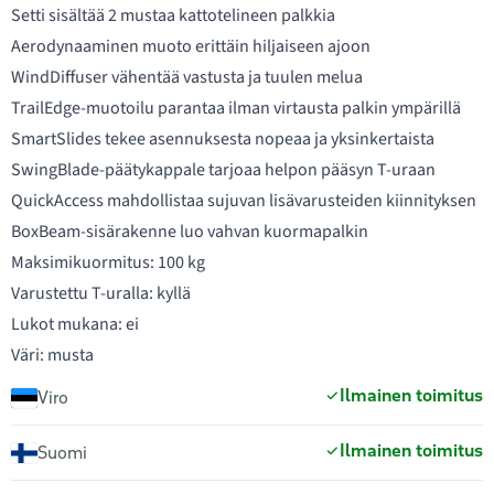
Setti sisältää 2 mustaa kattotelineen palkkia
Aerodynaaminen muoto erittäin hiljaiseen ajoon
WindDiffuser vähentää vastusta ja tuulen melua
TrailEdge-muotoilu parantaa ilman virtausta palkin ympärillä
SmartSlides tekee asennuksesta nopeaa ja yksinkertaista
SwingBlade-päätykappale tarjoaa helpon pääsyn T-uraan
QuickAccess mahdollistaa sujuvan lisävarusteiden kiinnityksen
BoxBeam-sisärakenne luo vahvan kuormapalkin
Maksimikuormitus: 100 kg
Varustettu T-uralla: kyllä
Lukot mukana: ei
Väri: musta
Ilmainen toimitus
Viro
Ilmainen toimitus
Suomi