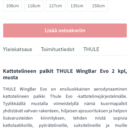
108cm
118cm
127cm
135cm
150cm
Lisää ostoskoriin
Yleiskatsaus
Toimitustiedot
THULE
Kattotelineen palkit THULE WingBar Evo 2 kpl,
musta
THULE WingBar Evo on ensiluokkainen aerodynaaminen
kattotelineen palkki Thule Evo -kattotelinejärjestelmälle.
Tyylikkäällä mustalla viimeistelyllä nämä kuormapalkit
yhdistävät vahvan rakenteen, hiljaisen ajosuorituksen ja helpon
lisävarusteiden kiinnityksen, tehden niistä sopivia
kattolaatikoille, pyörätelineille, suksitelineille ja muille