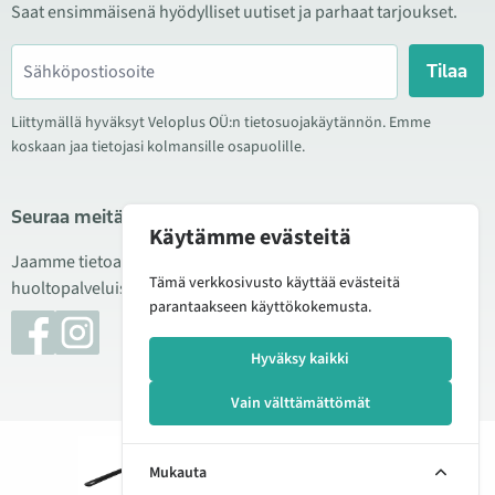
Saat ensimmäisenä hyödylliset uutiset ja parhaat tarjoukset.
Tilaa
Liittymällä hyväksyt Veloplus OÜ:n tietosuojakäytännön. Emme
koskaan jaa tietojasi kolmansille osapuolille.
Seuraa meitä sosiaalisessa mediassa
Käytämme evästeitä
Jaamme tietoa hyvistä tarjouksista, uusista tuotteista ja
Tämä verkkosivusto käyttää evästeitä
huoltopalveluista. Joskus julkaisemme myös tuote-esittelyjä.
parantaakseen käyttökokemusta.
Hyväksy kaikki
Vain välttämättömät
© 2026 Veloplus OÜ. Kaikki oikeudet pidätetään
Lisää
208,00 €
Mukauta
ostoskoriin
Hallitse evästeitä