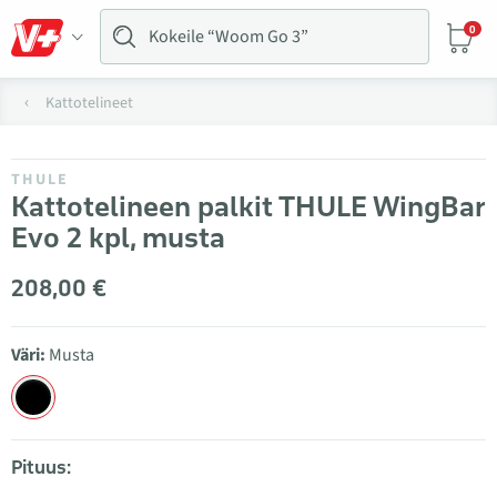
0
Kattotelineet
THULE
Kattotelineen palkit THULE WingBar
Evo 2 kpl, musta
208,00 €
Väri:
Musta
Pituus: