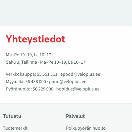
Yhteystiedot
Ma–Pe 10–19, La 10–17
Saku 3, Tallinna · Ma–Pe 10–19, La 10–17
Verkkokauppa:
55 551 511
·
epood@veloplus.ee
Myymälä:
56 488 000
·
pood@veloplus.ee
Pyörähuolto:
56 229 000
·
hooldus@veloplus.ee
Tutustu
Palvelut
Tuotemerkit
Polkupyörän huolto