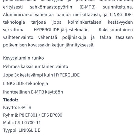
erityisesti sähkömaastopyöriin (E-MTB) suunniteltuna.
Alumiinirunko vähentää painoa merkittävästi, ja LINKGLIDE-
teknologia tarjoaa jopa kolminkertaisen kestävyyden
verrattuna HYPERGLIDE-järjestelmään. Kaksisuuntainen
vaihteenvaihto vähentää poljiniskuja ja takaa tasaisen
polkemisen kovassakin ketjun jännityksessä.
Kevyt alumiinirunko
Pehmeä kaksisuuntainen vaihto
Jopa 3x kestävämpi kuin HYPERGLIDE
LINKGLIDE-teknologia
Ihanteellinen E-MTB käyttöön
Tiedot:
Käyttö: E-MTB
Ryhmä: P8 EP801 / EP6 EP600
Malli: CS-LG700-11
Tyyppi: LINKGLIDE