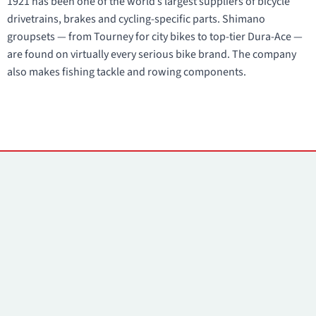
1921 has been one of the world’s largest suppliers of bicycle
drivetrains, brakes and cycling-specific parts. Shimano
groupsets — from Tourney for city bikes to top-tier Dura-Ace —
are found on virtually every serious bike brand. The company
also makes fishing tackle and rowing components.
Yhteystiedot