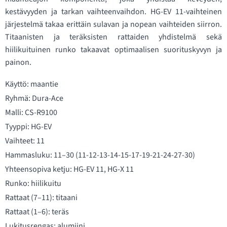
kestävyyden ja tarkan vaihteenvaihdon. HG-EV 11-vaihteinen
järjestelmä takaa erittäin sulavan ja nopean vaihteiden siirron.
Titaanisten ja teräksisten rattaiden yhdistelmä sekä
hiilikuituinen runko takaavat optimaalisen suorituskyvyn ja
painon.
Käyttö: maantie
Ryhmä: Dura-Ace
Malli: CS-R9100
Tyyppi: HG-EV
Vaihteet: 11
Hammasluku: 11–30 (11-12-13-14-15-17-19-21-24-27-30)
Yhteensopiva ketju: HG-EV 11, HG-X 11
Runko: hiilikuitu
Rattaat (7–11): titaani
Rattaat (1–6): teräs
Lukitusrengas: alumiini