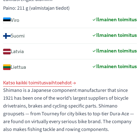
Paino: 211 g (valmistajan tiedot)
Ilmainen toimitus
Viro
Ilmainen toimitus
Suomi
Ilmainen toimitus
Latvia
Ilmainen toimitus
Liettua
Katso kaikki toimitusvaihtoehdot
Shimano is a Japanese component manufacturer that since
1921 has been one of the world’s largest suppliers of bicycle
drivetrains, brakes and cycling-specific parts. Shimano
groupsets — from Tourney for city bikes to top-tier Dura-Ace —
are found on virtually every serious bike brand. The company
also makes fishing tackle and rowing components.