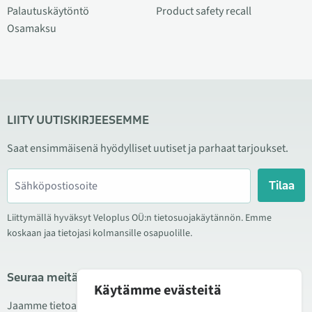
Palautuskäytöntö
Product safety recall
Osamaksu
LIITY UUTISKIRJEESEMME
Saat ensimmäisenä hyödylliset uutiset ja parhaat tarjoukset.
Tilaa
Liittymällä hyväksyt Veloplus OÜ:n tietosuojakäytännön. Emme
koskaan jaa tietojasi kolmansille osapuolille.
Seuraa meitä sosiaalisessa mediassa
Käytämme evästeitä
Jaamme tietoa hyvistä tarjouksista, uusista tuotteista ja