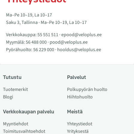
Ma–Pe 10–19, La 10–17
Saku 3, Tallinna · Ma–Pe 10–19, La 10–17
Verkkokauppa:
55 551 511
·
epood@veloplus.ee
Myymälä:
56 488 000
·
pood@veloplus.ee
Pyörähuolto:
56 229 000
·
hooldus@veloplus.ee
Tutustu
Palvelut
Tuotemerkit
Polkupyörän huolto
Blogi
Hiihtohuolto
Verkkokaupan palvelu
Meistä
Myyntiehdot
Yhteystiedot
Toimitusvaihtoehdot
Yrityksestä