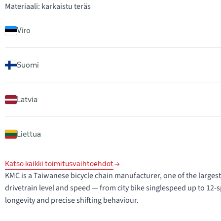
Materiaali: karkaistu teräs
Viro
Suomi
Latvia
Liettua
Katso kaikki toimitusvaihtoehdot
KMC is a Taiwanese bicycle chain manufacturer, one of the largest
drivetrain level and speed — from city bike singlespeed up to 12
longevity and precise shifting behaviour.