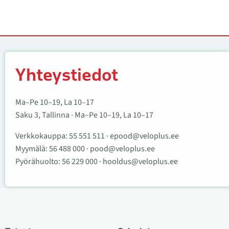
Yhteystiedot
Yhteystiedot
Ma–Pe 10–19, La 10–17
Saku 3, Tallinna · Ma–Pe 10–19, La 10–17
Verkkokauppa:
55 551 511
·
epood@veloplus.ee
Myymälä:
56 488 000
·
pood@veloplus.ee
Pyörähuolto:
56 229 000
·
hooldus@veloplus.ee