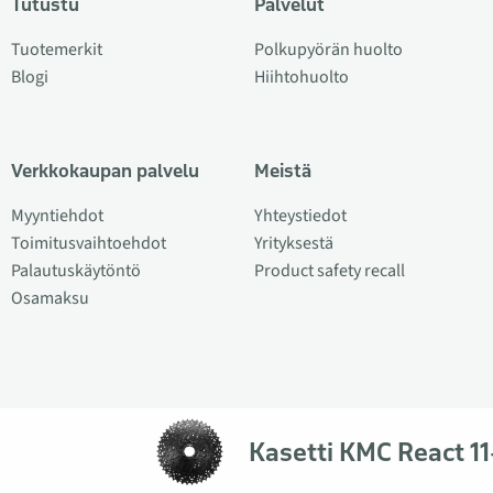
Tutustu
Palvelut
Tuotemerkit
Polkupyörän huolto
Blogi
Hiihtohuolto
Verkkokaupan palvelu
Meistä
Myyntiehdot
Yhteystiedot
Toimitusvaihtoehdot
Yrityksestä
Palautuskäytöntö
Product safety recall
Osamaksu
Kasetti KMC React 11
© 2026 Veloplus OÜ. Kaikki oikeudet pidätetään