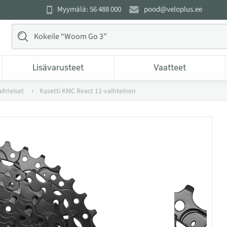
Myymälä: 56 488 000
pood@veloplus.ee
Lisävarusteet
Vaatteet
ihteiset
Kasetti KMC React 11-vaihteinen