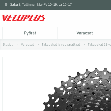
Saku 3, Tallinna · Ma–Pe 10–19, La 10–17
Pyörät
Varaosat
Etusivu
Varaosat
Takapakat ja vapaarattaat
Takapakat 11-va