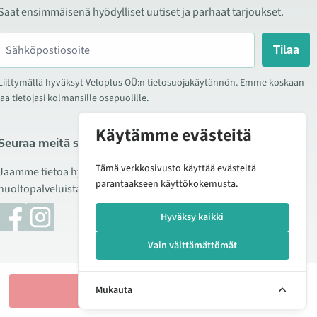
Saat ensimmäisenä hyödylliset uutiset ja parhaat tarjoukset.
Tilaa
Liittymällä hyväksyt Veloplus OÜ:n tietosuojakäytännön. Emme koskaan
jaa tietojasi kolmansille osapuolille.
Käytämme evästeitä
Seuraa meitä sosiaalisessa mediassa
Tämä verkkosivusto käyttää evästeitä
Jaamme tietoa hyvistä tarjouksista, uusista tuotteista ja
parantaakseen käyttökokemusta.
huoltopalveluista. Joskus julkaisemme myös tuote-esittelyjä.
Hyväksy kaikki
Vain välttämättömät
Lisää ostoskoriin
Mukauta
Hallitse evästeitä