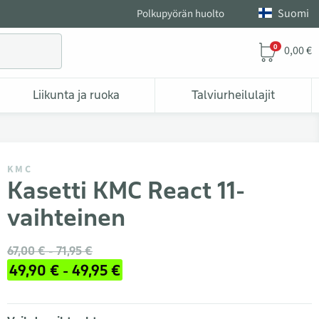
Suomi
Polkupyörän huolto
0
0,00 €
Liikunta ja ruoka
Talviurheilulajit
KMC
Kasetti KMC React 11-
vaihteinen
67,00 € - 71,95 €
49,90 € - 49,95 €