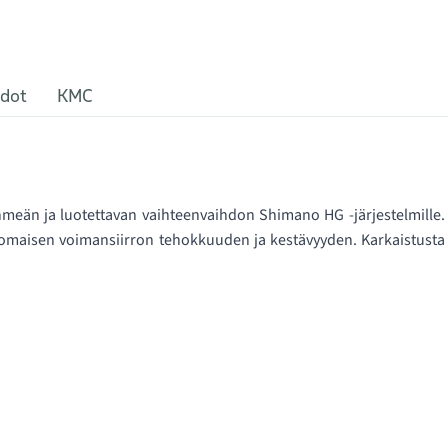
edot
KMC
meän ja luotettavan vaihteenvaihdon Shimano HG -järjestelmille.
nomaisen voimansiirron tehokkuuden ja kestävyyden. Karkaistusta