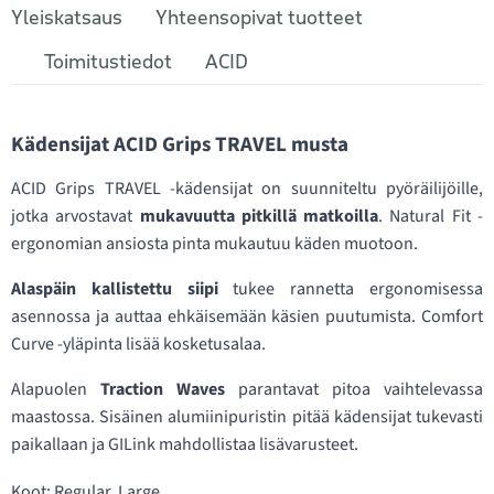
Yleiskatsaus
Yhteensopivat tuotteet
Toimitustiedot
ACID
Kädensijat ACID Grips TRAVEL musta
ACID Grips TRAVEL -kädensijat on suunniteltu pyöräilijöille,
jotka arvostavat
mukavuutta pitkillä matkoilla
. Natural Fit -
ergonomian ansiosta pinta mukautuu käden muotoon.
Alaspäin kallistettu siipi
tukee rannetta ergonomisessa
asennossa ja auttaa ehkäisemään käsien puutumista. Comfort
Curve -yläpinta lisää kosketusalaa.
Alapuolen
Traction Waves
parantavat pitoa vaihtelevassa
maastossa. Sisäinen alumiinipuristin pitää kädensijat tukevasti
paikallaan ja GILink mahdollistaa lisävarusteet.
Koot: Regular, Large