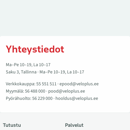
Yhteystiedot
Ma–Pe 10–19, La 10–17
Saku 3, Tallinna · Ma–Pe 10–19, La 10–17
Verkkokauppa:
55 551 511
·
epood@veloplus.ee
Myymälä:
56 488 000
·
pood@veloplus.ee
Pyörähuolto:
56 229 000
·
hooldus@veloplus.ee
Tutustu
Palvelut