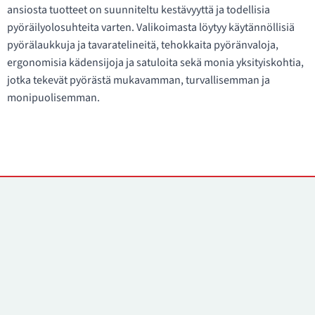
ansiosta tuotteet on suunniteltu kestävyyttä ja todellisia
pyöräilyolosuhteita varten. Valikoimasta löytyy käytännöllisiä
pyörälaukkuja ja tavaratelineitä, tehokkaita pyöränvaloja,
ergonomisia kädensijoja ja satuloita sekä monia yksityiskohtia,
jotka tekevät pyörästä mukavamman, turvallisemman ja
monipuolisemman.
Yhteystiedot