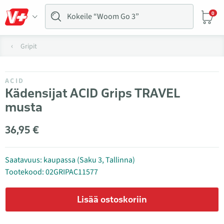
0
Gripit
ACID
Kädensijat ACID Grips TRAVEL
musta
36,95 €
Saatavuus: kaupassa (Saku 3, Tallinna)
Tootekood: 02GRIPAC11577
Lisää ostoskoriin