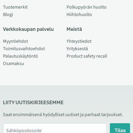
Tuotemerkit
Polkupyörän huolto
Blogi
Hiihtohuolto
Verkkokaupan palvelu
Meistä
Myyntiehdot
Yhteystiedot
Toimitusvaihtoehdot
Yrityksestä
Palautuskäytöntö
Product safety recall
Osamaksu
LIITY UUTISKIRJEESEMME
Saat ensimmäisenä hyödylliset uutiset ja parhaat tarjoukset.
Tilaa