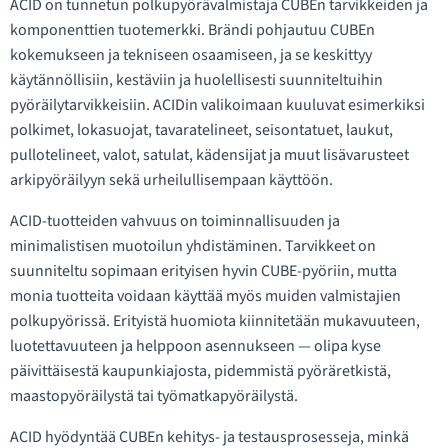
ACID on tunnetun polkupyörävalmistaja CUBEn tarvikkeiden ja
komponenttien tuotemerkki. Brändi pohjautuu CUBEn
kokemukseen ja tekniseen osaamiseen, ja se keskittyy
käytännöllisiin, kestäviin ja huolellisesti suunniteltuihin
pyöräilytarvikkeisiin. ACIDin valikoimaan kuuluvat esimerkiksi
polkimet, lokasuojat, tavaratelineet, seisontatuet, laukut,
pullotelineet, valot, satulat, kädensijat ja muut lisävarusteet
arkipyöräilyyn sekä urheilullisempaan käyttöön.
ACID-tuotteiden vahvuus on toiminnallisuuden ja
minimalistisen muotoilun yhdistäminen. Tarvikkeet on
suunniteltu sopimaan erityisen hyvin CUBE-pyöriin, mutta
monia tuotteita voidaan käyttää myös muiden valmistajien
polkupyörissä. Erityistä huomiota kiinnitetään mukavuuteen,
luotettavuuteen ja helppoon asennukseen — olipa kyse
päivittäisestä kaupunkiajosta, pidemmistä pyöräretkistä,
maastopyöräilystä tai työmatkapyöräilystä.
ACID hyödyntää CUBEn kehitys- ja testausprosesseja, minkä