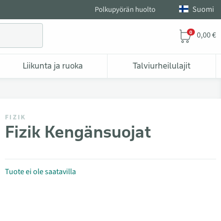
Suomi
Polkupyörän huolto
0
0,00 €
Liikunta ja ruoka
Talviurheilulajit
FIZIK
Fizik Kengänsuojat
Tuote ei ole saatavilla