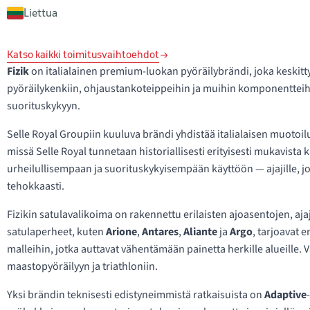
Liettua
Katso kaikki toimitusvaihtoehdot
Fizik
on italialainen premium-luokan pyöräilybrändi, joka keskittyy
pyöräilykenkiin, ohjaustankoteippeihin ja muihin komponentteihi
suorituskykyyn.
Selle Royal Groupiin kuuluva brändi yhdistää italialaisen muotoi
missä Selle Royal tunnetaan historiallisesti erityisesti mukavista ka
urheilullisempaan ja suorituskykyisempään käyttöön — ajajille, joi
tehokkaasti.
Fizikin satulavalikoima on rakennettu erilaisten ajoasentojen, aj
satulaperheet, kuten
Arione
,
Antares
,
Aliante
ja
Argo
, tarjoavat e
malleihin, jotka auttavat vähentämään painetta herkille alueille. 
maastopyöräilyyn ja triathloniin.
Yksi brändin teknisesti edistyneimmistä ratkaisuista on
Adaptive