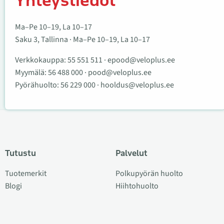
Yhteystiedot
Ma–Pe 10–19, La 10–17
Saku 3, Tallinna · Ma–Pe 10–19, La 10–17
Verkkokauppa:
55 551 511
·
epood@veloplus.ee
Myymälä:
56 488 000
·
pood@veloplus.ee
Pyörähuolto:
56 229 000
·
hooldus@veloplus.ee
Tutustu
Palvelut
Tuotemerkit
Polkupyörän huolto
Blogi
Hiihtohuolto