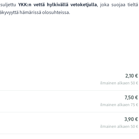
 suljettu
YKK:n vettä hylkivällä vetoketjulla
, joka suojaa tieltä
kyvyyttä hämärissä olosuhteissa.
2,10 €
ilmainen alkaen 50 €
7,50 €
ilmainen alkaen 75 €
3,90 €
ilmainen alkaen 50 €