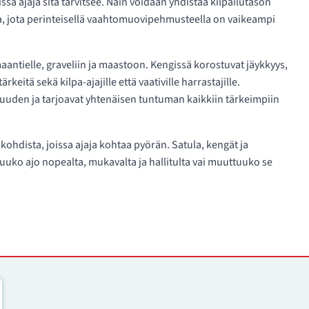
sä ajaja sitä tarvitsee. Näin voidaan yhdistää kilpailutason
a, jota perinteisellä vaahtomuovipehmusteella on vaikeampi
aantielle, graveliin ja maastoon. Kengissä korostuvat jäykkyys,
eitä sekä kilpa-ajajille että vaativille harrastajille.
uuden ja tarjoavat yhtenäisen tuntuman kaikkiin tärkeimpiin
 kohdista, joissa ajaja kohtaa pyörän. Satula, kengät ja
tuuko ajo nopealta, mukavalta ja hallitulta vai muuttuuko se