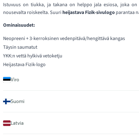
Istuvuus on tiukka, ja takana on helppo jala esiosa, joka on
nousevalta roiskeelta. Suuri
heijastava Fizik-sivulogo
parantaa nä
Ominaisuudet:
Neopreeni + 3-kerroksinen vedenpitävä/hengittävä kangas
Täysin saumatut
YKK:n vettä hylkivä vetoketju
Heijastava Fizik-logo
Viro
Suomi
Latvia