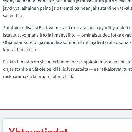
vyöhykkeinen rakenne tarjoaa tukea ja mukavuutta juuri siellä, mis
jäykkyys, alhainen paino ja parempi paineen jakautuminen tavall
saavuttaa.
Satuloiden lisäksi Fizik valmistaa korkeatasoisia pyöräilykenkiä m
istuvuus, voimansiirto ja ilmanvaihto — ominaisuudet, jotka ovat tärk
Ohjaustankoteipit ja muut lisäkomponentit täydentävät kokonais
kontaktipisteisiin.
Fizikin filosofia on yksinkertainen: paras ajokokemus alkaa niistä
ohjaustanko eivät ole pelkkiä lisävarusteita — ne ratkaisevat, tun
raskaammaksi kilometri kilometriltä.
Yhteystiedot