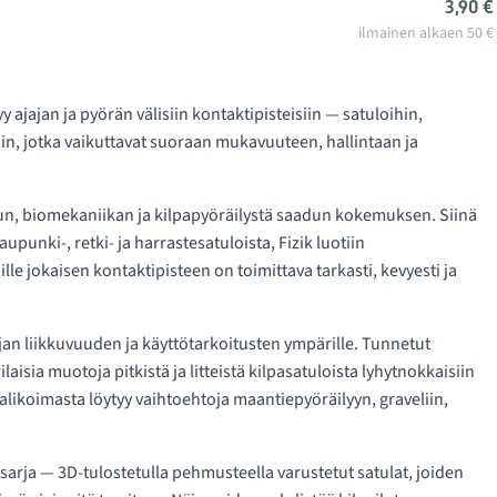
3,90 €
ilmainen alkaen 50 €
 ajajan ja pyörän välisiin kontaktipisteisiin — satuloihin,
n, jotka vaikuttavat suoraan mukavuuteen, hallintaan ja
lun, biomekaniikan ja kilpapyöräilystä saadun kokemuksen. Siinä
upunki-, retki- ja harrastesatuloista, Fizik luotiin
lle jokaisen kontaktipisteen on toimittava tarkasti, kevyesti ja
ajan liikkuvuuden ja käyttötarkoitusten ympärille. Tunnetut
rilaisia muotoja pitkistä ja litteistä kilpasatuloista lyhytnokkaisiin
Valikoimasta löytyy vaihtoehtoja maantiepyöräilyyn, graveliin,
-sarja — 3D-tulostetulla pehmusteella varustetut satulat, joiden