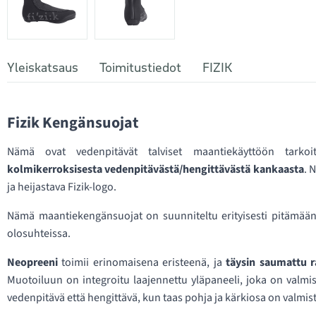
Yleiskatsaus
Toimitustiedot
FIZIK
Fizik Kengänsuojat
Nämä ovat vedenpitävät talviset maantiekäyttöön tarko
kolmikerroksisesta vedenpitävästä/hengittävästä kankaasta
. 
ja heijastava Fizik-logo.
Nämä maantiekengänsuojat on suunniteltu erityisesti pitämään py
olosuhteissa.
Neopreeni
toimii erinomaisena eristeenä, ja
täysin saumattu 
Muotoiluun on integroitu laajennettu yläpaneeli, joka on valmi
vedenpitävä että hengittävä, kun taas pohja ja kärkiosa on valmis