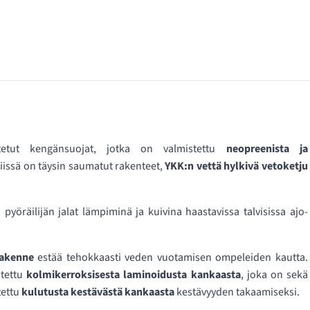
itetut kengänsuojat, jotka on valmistettu
neopreenista ja
Niissä on täysin saumatut rakenteet,
YKK:n vettä hylkivä vetoketju
öräilijän jalat lämpiminä ja kuivina haastavissa talvisissa ajo-
rakenne
estää tehokkaasti veden vuotamisen ompeleiden kautta.
stettu
kolmikerroksisesta laminoidusta kankaasta
, joka on sekä
tettu
kulutusta kestävästä kankaasta
kestävyyden takaamiseksi.