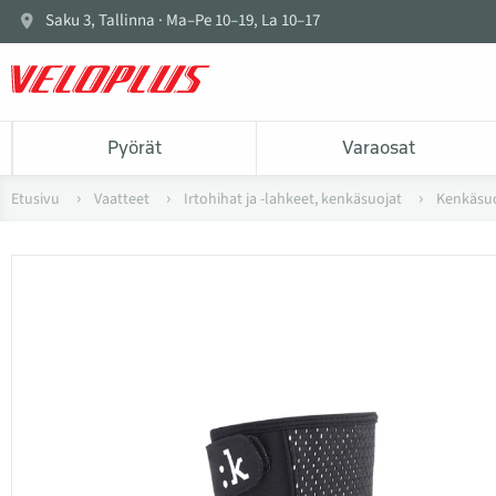
Saku 3, Tallinna · Ma–Pe 10–19, La 10–17
Pyörät
Varaosat
Etusivu
Vaatteet
Irtohihat ja -lahkeet, kenkäsuojat
Kenkäsuo