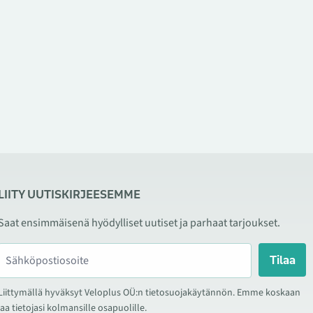
LIITY UUTISKIRJEESEMME
Saat ensimmäisenä hyödylliset uutiset ja parhaat tarjoukset.
Tilaa
Liittymällä hyväksyt Veloplus OÜ:n tietosuojakäytännön. Emme koskaan
jaa tietojasi kolmansille osapuolille.