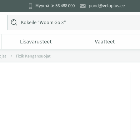
Myymälä: 56 488 000
pood@veloplus.ee
Lisävarusteet
Vaatteet
jat
Fizik Kengänsuojat