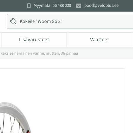
Myymälä: 56 488 000
pood@veloplus.ee
Lisävarusteet
Vaatteet
, kaksiseinämäinen vanne, mutteri, 36 pinnaa