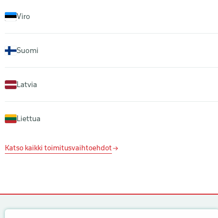
Viro
Suomi
Latvia
Liettua
Katso kaikki toimitusvaihtoehdot
Yhteystiedot