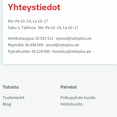
Yhteystiedot
Ma–Pe 10–19, La 10–17
Saku 3, Tallinna · Ma–Pe 10–19, La 10–17
Verkkokauppa:
55 551 511
·
epood@veloplus.ee
Myymälä:
56 488 000
·
pood@veloplus.ee
Pyörähuolto:
56 229 000
·
hooldus@veloplus.ee
Tutustu
Palvelut
Tuotemerkit
Polkupyörän huolto
Blogi
Hiihtohuolto