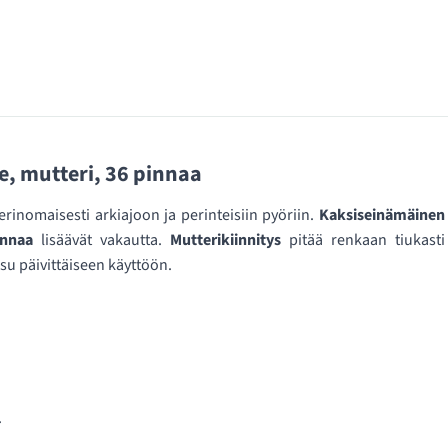
, mutteri, 36 pinnaa
erinomaisesti arkiajoon ja perinteisiin pyöriin.
Kaksiseinämäinen
innaa
lisäävät vakautta.
Mutterikiinnitys
pitää renkaan tiukasti
isu päivittäiseen käyttöön.
.