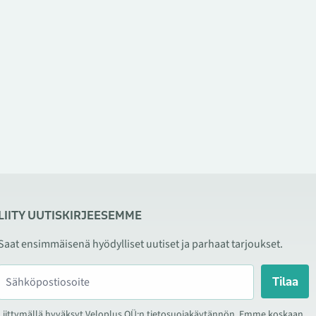
LIITY UUTISKIRJEESEMME
Saat ensimmäisenä hyödylliset uutiset ja parhaat tarjoukset.
Tilaa
Liittymällä hyväksyt Veloplus OÜ:n tietosuojakäytännön. Emme koskaan