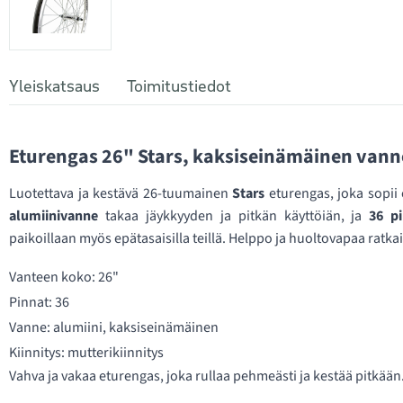
Yleiskatsaus
Toimitustiedot
Eturengas 26" Stars, kaksiseinämäinen vanne
Luotettava ja kestävä 26-tuumainen
Stars
eturengas, joka sopii 
alumiinivanne
takaa jäykkyyden ja pitkän käyttöiän, ja
36 p
paikoillaan myös epätasaisilla teillä. Helppo ja huoltovapaa ratka
Vanteen koko: 26"
Pinnat: 36
Vanne: alumiini, kaksiseinämäinen
Kiinnitys: mutterikiinnitys
Vahva ja vakaa eturengas, joka rullaa pehmeästi ja kestää pitkään