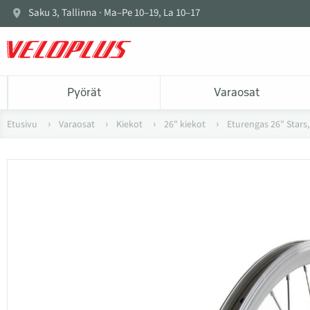
Saku 3, Tallinna · Ma–Pe 10–19, La 10–17
Pyörät
Varaosat
Etusivu
Varaosat
Kiekot
26" kiekot
Eturengas 26" Stars