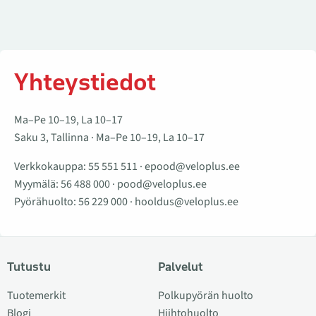
Yhteystiedot
Ma–Pe 10–19, La 10–17
Saku 3, Tallinna · Ma–Pe 10–19, La 10–17
Verkkokauppa:
55 551 511
·
epood@veloplus.ee
Myymälä:
56 488 000
·
pood@veloplus.ee
Pyörähuolto:
56 229 000
·
hooldus@veloplus.ee
Tutustu
Palvelut
Tuotemerkit
Polkupyörän huolto
Blogi
Hiihtohuolto