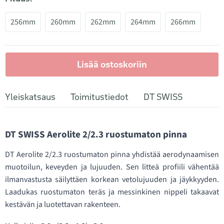
256mm
260mm
262mm
264mm
266mm
Lisää ostoskoriin
Yleiskatsaus
Toimitustiedot
DT SWISS
DT SWISS Aerolite 2/2.3 ruostumaton pinna
DT Aerolite 2/2.3 ruostumaton pinna yhdistää aerodynaamisen
muotoilun, keveyden ja lujuuden. Sen litteä profiili vähentää
ilmanvastusta säilyttäen korkean vetolujuuden ja jäykkyyden.
Laadukas ruostumaton teräs ja messinkinen nippeli takaavat
kestävän ja luotettavan rakenteen.