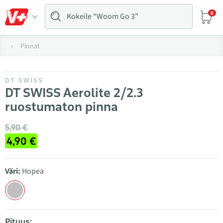
0
Pinnat
DT SWISS
DT SWISS Aerolite 2/2.3
ruostumaton pinna
5,90 €
4,90 €
Väri:
Hopea
Pituus: