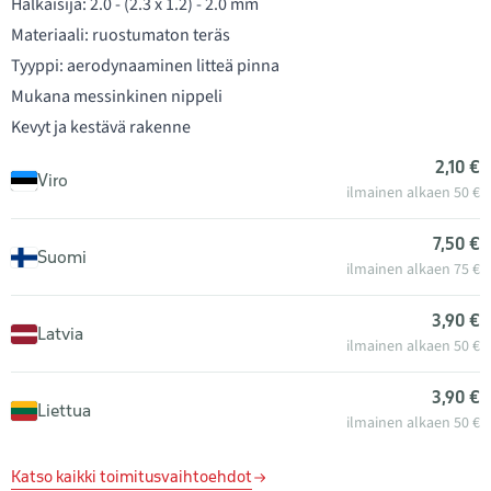
Halkaisija: 2.0 - (2.3 x 1.2) - 2.0 mm
Materiaali: ruostumaton teräs
Tyyppi: aerodynaaminen litteä pinna
Mukana messinkinen nippeli
Kevyt ja kestävä rakenne
2,10 €
Viro
ilmainen alkaen 50 €
7,50 €
Suomi
ilmainen alkaen 75 €
3,90 €
Latvia
ilmainen alkaen 50 €
3,90 €
Liettua
ilmainen alkaen 50 €
Katso kaikki toimitusvaihtoehdot