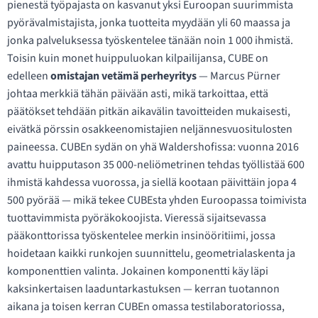
pienestä työpajasta on kasvanut yksi Euroopan suurimmista
pyörävalmistajista, jonka tuotteita myydään yli 60 maassa ja
jonka palveluksessa työskentelee tänään noin 1 000 ihmistä.
Toisin kuin monet huippuluokan kilpailijansa, CUBE on
edelleen
omistajan vetämä perheyritys
— Marcus Pürner
johtaa merkkiä tähän päivään asti, mikä tarkoittaa, että
päätökset tehdään pitkän aikavälin tavoitteiden mukaisesti,
eivätkä pörssin osakkeenomistajien neljännesvuositulosten
paineessa. CUBEn sydän on yhä Waldershofissa: vuonna 2016
avattu huipputason 35 000-neliömetrinen tehdas työllistää 600
ihmistä kahdessa vuorossa, ja siellä kootaan päivittäin jopa 4
500 pyörää — mikä tekee CUBEsta yhden Euroopassa toimivista
tuottavimmista pyöräkokoojista. Vieressä sijaitsevassa
pääkonttorissa työskentelee merkin insinööritiimi, jossa
hoidetaan kaikki runkojen suunnittelu, geometrialaskenta ja
komponenttien valinta. Jokainen komponentti käy läpi
kaksinkertaisen laaduntarkastuksen — kerran tuotannon
aikana ja toisen kerran CUBEn omassa testilaboratoriossa,