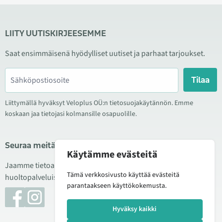
LIITY UUTISKIRJEESEMME
Saat ensimmäisenä hyödylliset uutiset ja parhaat tarjoukset.
Tilaa
Liittymällä hyväksyt Veloplus OÜ:n tietosuojakäytännön. Emme
koskaan jaa tietojasi kolmansille osapuolille.
Seuraa meitä sosiaalisessa mediassa
Käytämme evästeitä
Jaamme tietoa hyvistä tarjouksista, uusista tuotteista ja
Tämä verkkosivusto käyttää evästeitä
huoltopalveluista. Joskus julkaisemme myös tuote-esittelyjä.
parantaakseen käyttökokemusta.
Hyväksy kaikki