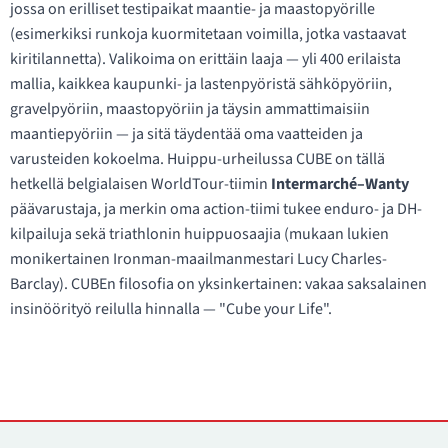
jossa on erilliset testipaikat maantie- ja maastopyörille
(esimerkiksi runkoja kuormitetaan voimilla, jotka vastaavat
kiritilannetta). Valikoima on erittäin laaja — yli 400 erilaista
mallia, kaikkea kaupunki- ja lastenpyöristä sähköpyöriin,
gravelpyöriin, maastopyöriin ja täysin ammattimaisiin
maantiepyöriin — ja sitä täydentää oma vaatteiden ja
varusteiden kokoelma. Huippu-urheilussa CUBE on tällä
hetkellä belgialaisen WorldTour-tiimin
Intermarché–Wanty
päävarustaja, ja merkin oma action-tiimi tukee enduro- ja DH-
kilpailuja sekä triathlonin huippuosaajia (mukaan lukien
monikertainen Ironman-maailmanmestari Lucy Charles-
Barclay). CUBEn filosofia on yksinkertainen: vakaa saksalainen
insinöörityö reilulla hinnalla — "Cube your Life".
Yhteystiedot