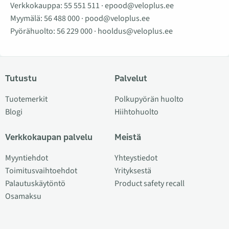
Verkkokauppa:
55 551 511
·
epood@veloplus.ee
Myymälä:
56 488 000
·
pood@veloplus.ee
Pyörähuolto:
56 229 000
·
hooldus@veloplus.ee
Tutustu
Palvelut
Tuotemerkit
Polkupyörän huolto
Blogi
Hiihtohuolto
Verkkokaupan palvelu
Meistä
Myyntiehdot
Yhteystiedot
Toimitusvaihtoehdot
Yrityksestä
Palautuskäytöntö
Product safety recall
Osamaksu