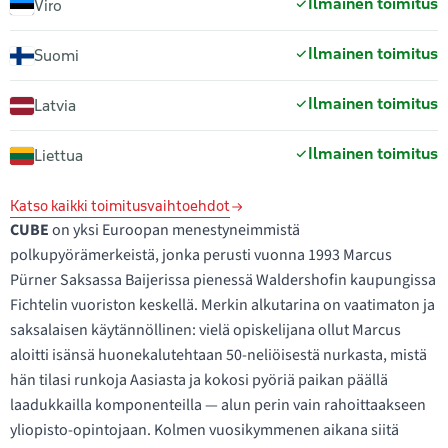
Ilmainen toimitus
Viro
Ilmainen toimitus
Suomi
Ilmainen toimitus
Latvia
Ilmainen toimitus
Liettua
Katso kaikki toimitusvaihtoehdot
CUBE
on yksi Euroopan menestyneimmistä
polkupyörämerkeistä, jonka perusti vuonna 1993 Marcus
Pürner Saksassa Baijerissa pienessä Waldershofin kaupungissa
Fichtelin vuoriston keskellä. Merkin alkutarina on vaatimaton ja
saksalaisen käytännöllinen: vielä opiskelijana ollut Marcus
aloitti isänsä huonekalutehtaan 50-neliöisestä nurkasta, mistä
hän tilasi runkoja Aasiasta ja kokosi pyöriä paikan päällä
laadukkailla komponenteilla — alun perin vain rahoittaakseen
yliopisto-opintojaan. Kolmen vuosikymmenen aikana siitä