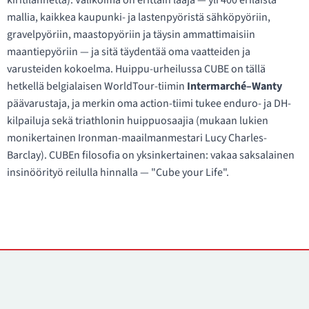
kiritilannetta). Valikoima on erittäin laaja — yli 400 erilaista
mallia, kaikkea kaupunki- ja lastenpyöristä sähköpyöriin,
gravelpyöriin, maastopyöriin ja täysin ammattimaisiin
maantiepyöriin — ja sitä täydentää oma vaatteiden ja
varusteiden kokoelma. Huippu-urheilussa CUBE on tällä
hetkellä belgialaisen WorldTour-tiimin
Intermarché–Wanty
päävarustaja, ja merkin oma action-tiimi tukee enduro- ja DH-
kilpailuja sekä triathlonin huippuosaajia (mukaan lukien
monikertainen Ironman-maailmanmestari Lucy Charles-
Barclay). CUBEn filosofia on yksinkertainen: vakaa saksalainen
insinöörityö reilulla hinnalla — "Cube your Life".
Yhteystiedot