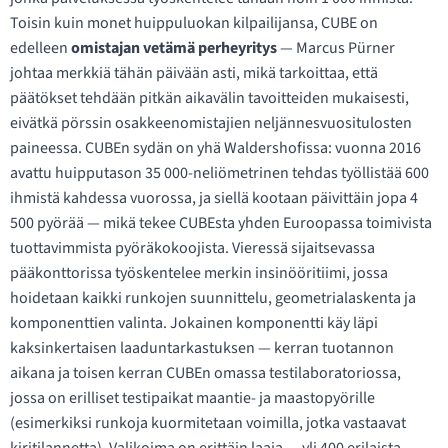
Toisin kuin monet huippuluokan kilpailijansa, CUBE on
edelleen
omistajan vetämä perheyritys
— Marcus Pürner
johtaa merkkiä tähän päivään asti, mikä tarkoittaa, että
päätökset tehdään pitkän aikavälin tavoitteiden mukaisesti,
eivätkä pörssin osakkeenomistajien neljännesvuositulosten
paineessa. CUBEn sydän on yhä Waldershofissa: vuonna 2016
avattu huipputason 35 000-neliömetrinen tehdas työllistää 600
ihmistä kahdessa vuorossa, ja siellä kootaan päivittäin jopa 4
500 pyörää — mikä tekee CUBEsta yhden Euroopassa toimivista
tuottavimmista pyöräkokoojista. Vieressä sijaitsevassa
pääkonttorissa työskentelee merkin insinööritiimi, jossa
hoidetaan kaikki runkojen suunnittelu, geometrialaskenta ja
komponenttien valinta. Jokainen komponentti käy läpi
kaksinkertaisen laaduntarkastuksen — kerran tuotannon
aikana ja toisen kerran CUBEn omassa testilaboratoriossa,
jossa on erilliset testipaikat maantie- ja maastopyörille
(esimerkiksi runkoja kuormitetaan voimilla, jotka vastaavat