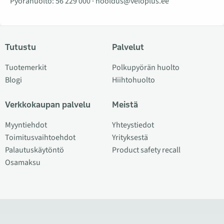
Pyörähuolto:
56 229 000
·
hooldus@veloplus.ee
Tutustu
Palvelut
Tuotemerkit
Polkupyörän huolto
Blogi
Hiihtohuolto
Verkkokaupan palvelu
Meistä
Myyntiehdot
Yhteystiedot
Toimitusvaihtoehdot
Yrityksestä
Palautuskäytöntö
Product safety recall
Osamaksu