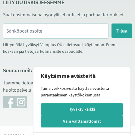
LIITY UUTISKIRJEESEMME
Saat ensimmäisenä hyödylliset uutiset ja parhaat tarjoukset.
Tilaa
Liittymällä hyväksyt Veloplus OÜ:n tietosuojakäytännön. Emme
koskaan jaa tietojasi kolmansille osapuolille.
Seuraa meitä sosiaalisessa mediassa
Käytämme evästeitä
Jaamme tietoa hyvistä tarjouksista, uusista tuotteista ja
Tämä verkkosivusto käyttää evästeitä
huoltopalveluista. Joskus julkaisemme myös tuote-esittelyjä.
parantaakseen käyttökokemusta.
Hyväksy kaikki
Vain välttämättömät