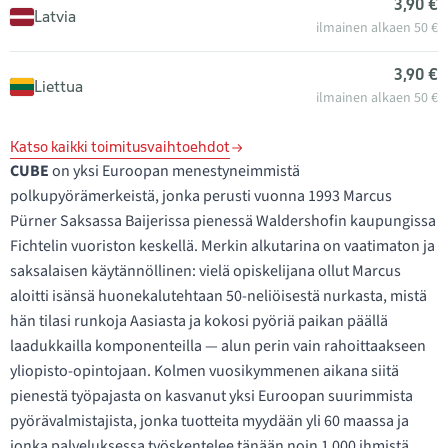
3,90 €
Latvia
ilmainen alkaen 50 €
3,90 €
Liettua
ilmainen alkaen 50 €
Katso kaikki toimitusvaihtoehdot
CUBE
on yksi Euroopan menestyneimmistä
polkupyörämerkeistä, jonka perusti vuonna 1993 Marcus
Pürner Saksassa Baijerissa pienessä Waldershofin kaupungissa
Fichtelin vuoriston keskellä. Merkin alkutarina on vaatimaton ja
saksalaisen käytännöllinen: vielä opiskelijana ollut Marcus
aloitti isänsä huonekalutehtaan 50-neliöisestä nurkasta, mistä
hän tilasi runkoja Aasiasta ja kokosi pyöriä paikan päällä
laadukkailla komponenteilla — alun perin vain rahoittaakseen
yliopisto-opintojaan. Kolmen vuosikymmenen aikana siitä
pienestä työpajasta on kasvanut yksi Euroopan suurimmista
pyörävalmistajista, jonka tuotteita myydään yli 60 maassa ja
jonka palveluksessa työskentelee tänään noin 1 000 ihmistä.