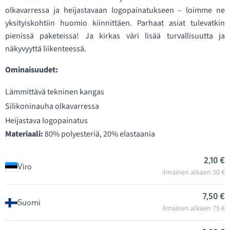
olkavarressa ja heijastavaan logopainatukseen – loimme ne
yksityiskohtiin huomio kiinnittäen. Parhaat asiat tulevatkin
pienissä paketeissa! Ja kirkas väri lisää turvallisuutta ja
näkyvyyttä liikenteessä.
Ominaisuudet:
Lämmittävä tekninen kangas
Silikoninauha olkavarressa
Heijastava logopainatus
Materiaali:
80% polyesteriä, 20% elastaania
2,10 €
Viro
ilmainen alkaen 50 €
7,50 €
Suomi
ilmainen alkaen 75 €