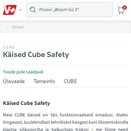
0
Käised
CUBE
Käised Cube Safety
Toode pole saadaval
Ülevaade
Tarneinfo
CUBE
Käised Cube Safety
Meie CUBE käised on täis funktsionaalseid omadusi. Alates
hingavast, tuulekindlast tehnilisest kangast kuni libisemiskindla
elastse silikoonriba ja helkurlogo trükini – me lõime need