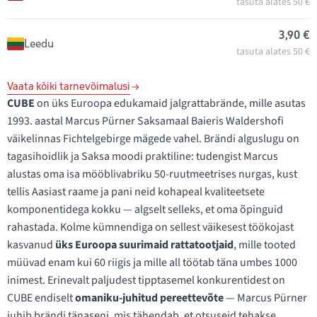
tasuta alates 50 €
3,90 €
Leedu
tasuta alates 50 €
Vaata kõiki tarnevõimalusi
CUBE
on üks Euroopa edukamaid jalgrattabrände, mille asutas
1993. aastal Marcus Pürner Saksamaal Baieris Waldershofi
väikelinnas Fichtelgebirge mägede vahel. Brändi alguslugu on
tagasihoidlik ja Saksa moodi praktiline: tudengist Marcus
alustas oma isa mööblivabriku 50-ruutmeetrises nurgas, kust
tellis Aasiast raame ja pani neid kohapeal kvaliteetsete
komponentidega kokku — algselt selleks, et oma õpinguid
rahastada. Kolme kümnendiga on sellest väikesest töökojast
kasvanud
üks Euroopa suurimaid rattatootjaid
, mille tooted
müüvad enam kui 60 riigis ja mille all töötab täna umbes 1000
inimest. Erinevalt paljudest tipptasemel konkurentidest on
CUBE endiselt
omaniku-juhitud pereettevõte
— Marcus Pürner
juhib brändi tänaseni, mis tähendab, et otsuseid tehakse