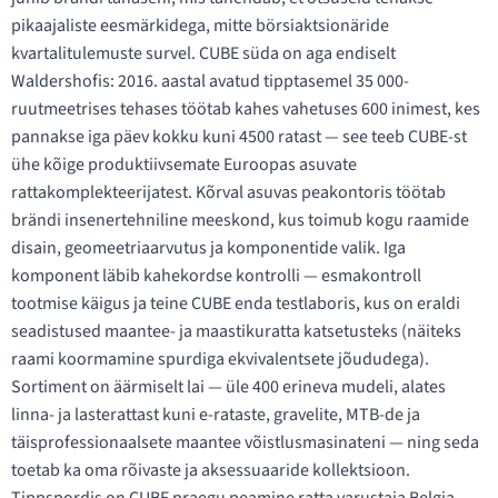
pikaajaliste eesmärkidega, mitte börsiaktsionäride
kvartalitulemuste survel. CUBE süda on aga endiselt
Waldershofis: 2016. aastal avatud tipptasemel 35 000-
ruutmeetrises tehases töötab kahes vahetuses 600 inimest, kes
pannakse iga päev kokku kuni 4500 ratast — see teeb CUBE-st
ühe kõige produktiivsemate Euroopas asuvate
rattakomplekteerijatest. Kõrval asuvas peakontoris töötab
brändi insenertehniline meeskond, kus toimub kogu raamide
disain, geomeetriaarvutus ja komponentide valik. Iga
komponent läbib kahekordse kontrolli — esmakontroll
tootmise käigus ja teine CUBE enda testlaboris, kus on eraldi
seadistused maantee- ja maastikuratta katsetusteks (näiteks
raami koormamine spurdiga ekvivalentsete jõududega).
Sortiment on äärmiselt lai — üle 400 erineva mudeli, alates
linna- ja lasterattast kuni e-rataste, gravelite, MTB-de ja
täisprofessionaalsete maantee võistlusmasinateni — ning seda
toetab ka oma rõivaste ja aksessuaaride kollektsioon.