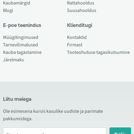
Kaubamärgid
Rattahooldus
Blogi
Suusahooldus
E-poe teenindus
Klienditugi
Müügitingimused
Kontaktid
Tarnevõimalused
Firmast
Kauba tagastamine
Tooteohutuse tagasikutsumine
Järelmaks
Liitu meiega
Ole esimesena kursis kasulike uudiste ja parimate
pakkumistega.