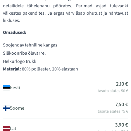
detailidele tähelepanu pöörates. Parimad asjad tulevadki
väikestes pakendites! Ja ergas värv lisab ohutust ja nähtavust
liikluses.
Omadused:
Soojendav tehniline kangas
Silikoonriba õlavarrel
Helkurlogo trükk
Materjal:
80% polüester, 20% elastaan
2,10 €
Eesti
tasuta alates 50 €
7,50 €
Soome
tasuta alates 75 €
3,90 €
Läti