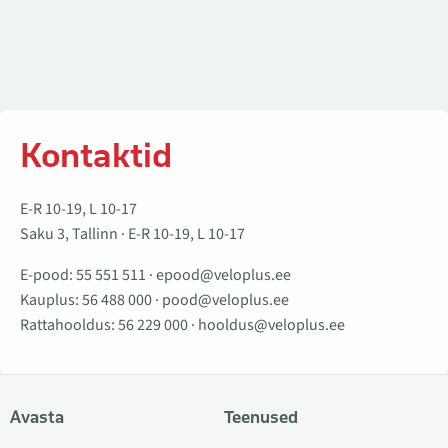
Kontaktid
E-R 10-19, L 10-17
Saku 3, Tallinn · E-R 10-19, L 10-17
E-pood:
55 551 511
·
epood@veloplus.ee
Kauplus:
56 488 000
·
pood@veloplus.ee
Rattahooldus:
56 229 000
·
hooldus@veloplus.ee
Avasta
Teenused