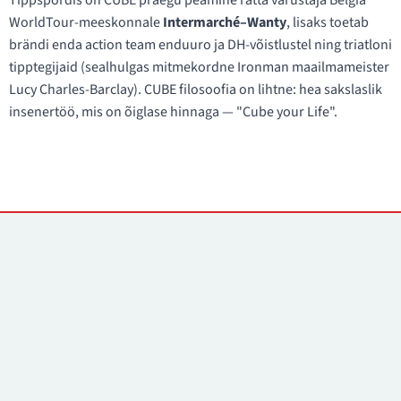
Tippspordis on CUBE praegu peamine ratta varustaja Belgia
WorldTour-meeskonnale
Intermarché–Wanty
, lisaks toetab
brändi enda action team enduuro ja DH-võistlustel ning triatloni
tipptegijaid (sealhulgas mitmekordne Ironman maailmameister
Lucy Charles-Barclay). CUBE filosoofia on lihtne: hea sakslaslik
insenertöö, mis on õiglase hinnaga — "Cube your Life".
Kontaktid