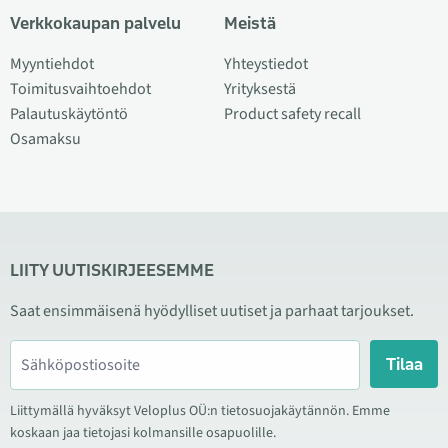
Verkkokaupan palvelu
Meistä
Myyntiehdot
Yhteystiedot
Toimitusvaihtoehdot
Yrityksestä
Palautuskäytöntö
Product safety recall
Osamaksu
LIITY UUTISKIRJEESEMME
Saat ensimmäisenä hyödylliset uutiset ja parhaat tarjoukset.
Tilaa
Liittymällä hyväksyt Veloplus OÜ:n tietosuojakäytännön. Emme
koskaan jaa tietojasi kolmansille osapuolille.