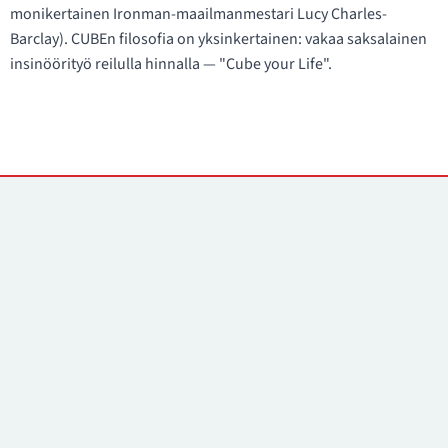
monikertainen Ironman-maailmanmestari Lucy Charles-
Barclay). CUBEn filosofia on yksinkertainen: vakaa saksalainen
insinöörityö reilulla hinnalla — "Cube your Life".
Yhteystiedot