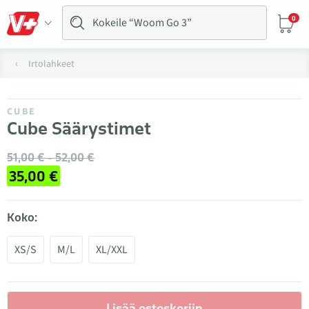
0
Irtolahkeet
CUBE
Cube Säärystimet
51,00 € - 52,00 €
35,00 €
Koko:
XS/S
M/L
XL/XXL
Lisää ostoskoriin