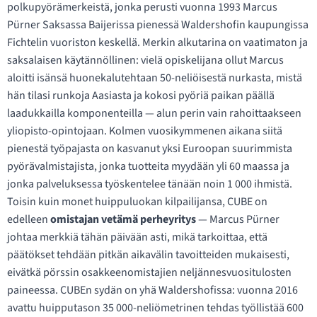
polkupyörämerkeistä, jonka perusti vuonna 1993 Marcus
Pürner Saksassa Baijerissa pienessä Waldershofin kaupungissa
Fichtelin vuoriston keskellä. Merkin alkutarina on vaatimaton ja
saksalaisen käytännöllinen: vielä opiskelijana ollut Marcus
aloitti isänsä huonekalutehtaan 50-neliöisestä nurkasta, mistä
hän tilasi runkoja Aasiasta ja kokosi pyöriä paikan päällä
laadukkailla komponenteilla — alun perin vain rahoittaakseen
yliopisto-opintojaan. Kolmen vuosikymmenen aikana siitä
pienestä työpajasta on kasvanut yksi Euroopan suurimmista
pyörävalmistajista, jonka tuotteita myydään yli 60 maassa ja
jonka palveluksessa työskentelee tänään noin 1 000 ihmistä.
Toisin kuin monet huippuluokan kilpailijansa, CUBE on
edelleen
omistajan vetämä perheyritys
— Marcus Pürner
johtaa merkkiä tähän päivään asti, mikä tarkoittaa, että
päätökset tehdään pitkän aikavälin tavoitteiden mukaisesti,
eivätkä pörssin osakkeenomistajien neljännesvuositulosten
paineessa. CUBEn sydän on yhä Waldershofissa: vuonna 2016
avattu huipputason 35 000-neliömetrinen tehdas työllistää 600