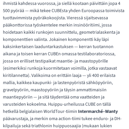
ihmistä kahdessa vuorossa, ja siellä kootaan päivittäin jopa 4
500 pyörää — mikä tekee CUBEsta yhden Euroopassa toimivista
tuottavimmista pyöräkokoojista. Vieressä sijaitsevassa
pääkonttorissa työskentelee merkin insinööritiimi, jossa
hoidetaan kaikki runkojen suunnittelu, geometrialaskenta ja
komponenttien valinta. Jokainen komponentti käy läpi
kaksinkertaisen laaduntarkastuksen — kerran tuotannon
aikana ja toisen kerran CUBEn omassa testilaboratoriossa,
jossa on erilliset testipaikat maantie- ja maastopyörille
(esimerkiksi runkoja kuormitetaan voimilla, jotka vastaavat
kiritilannetta). Valikoima on erittäin laaja — yli 400 erilaista
mallia, kaikkea kaupunki- ja lastenpyöristä sähköpyöriin,
gravelpyöriin, maastopyöriin ja täysin ammattimaisiin
maantiepyöriin — ja sitä täydentää oma vaatteiden ja
varusteiden kokoelma. Huippu-urheilussa CUBE on tällä
hetkellä belgialaisen WorldTour-tiimin
Intermarché–Wanty
päävarustaja, ja merkin oma action-tiimi tukee enduro- ja DH-
kilpailuja sekä triathlonin huippuosaajia (mukaan lukien