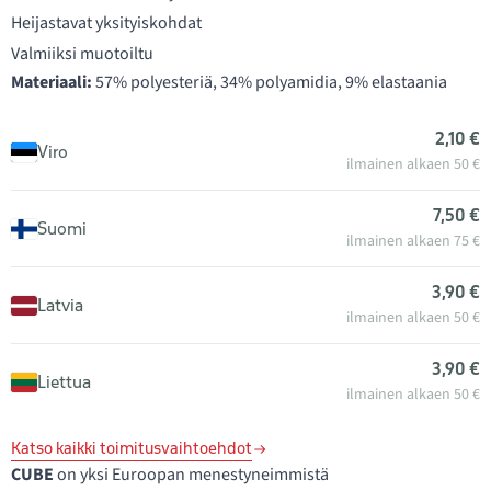
Heijastavat yksityiskohdat
Valmiiksi muotoiltu
Materiaali:
57% polyesteriä, 34% polyamidia, 9% elastaania
2,10 €
Viro
ilmainen alkaen 50 €
7,50 €
Suomi
ilmainen alkaen 75 €
3,90 €
Latvia
ilmainen alkaen 50 €
3,90 €
Liettua
ilmainen alkaen 50 €
Katso kaikki toimitusvaihtoehdot
CUBE
on yksi Euroopan menestyneimmistä