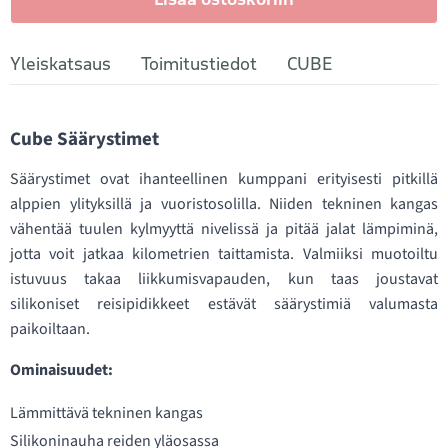
Yleiskatsaus
Toimitustiedot
CUBE
Cube Säärystimet
Säärystimet ovat ihanteellinen kumppani erityisesti pitkillä
alppien ylityksillä ja vuoristosolilla. Niiden tekninen kangas
vähentää tuulen kylmyyttä nivelissä ja pitää jalat lämpiminä,
jotta voit jatkaa kilometrien taittamista. Valmiiksi muotoiltu
istuvuus takaa liikkumisvapauden, kun taas joustavat
silikoniset reisipidikkeet estävät säärystimiä valumasta
paikoiltaan.
Ominaisuudet:
Lämmittävä tekninen kangas
Silikoninauha reiden yläosassa