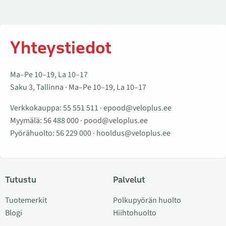
Yhteystiedot
Ma–Pe 10–19, La 10–17
Saku 3, Tallinna · Ma–Pe 10–19, La 10–17
Verkkokauppa:
55 551 511
·
epood@veloplus.ee
Myymälä:
56 488 000
·
pood@veloplus.ee
Pyörähuolto:
56 229 000
·
hooldus@veloplus.ee
Tutustu
Palvelut
Tuotemerkit
Polkupyörän huolto
Blogi
Hiihtohuolto