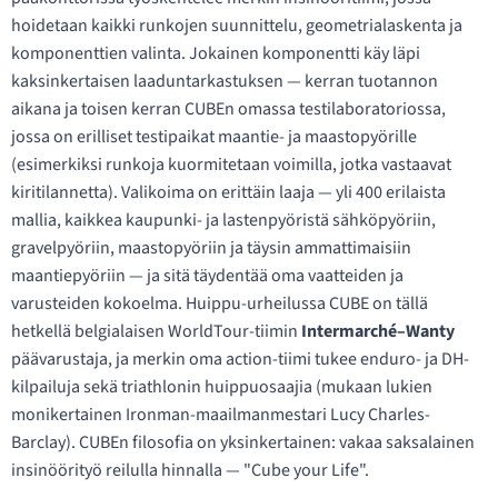
hoidetaan kaikki runkojen suunnittelu, geometrialaskenta ja
komponenttien valinta. Jokainen komponentti käy läpi
kaksinkertaisen laaduntarkastuksen — kerran tuotannon
aikana ja toisen kerran CUBEn omassa testilaboratoriossa,
jossa on erilliset testipaikat maantie- ja maastopyörille
(esimerkiksi runkoja kuormitetaan voimilla, jotka vastaavat
kiritilannetta). Valikoima on erittäin laaja — yli 400 erilaista
mallia, kaikkea kaupunki- ja lastenpyöristä sähköpyöriin,
gravelpyöriin, maastopyöriin ja täysin ammattimaisiin
maantiepyöriin — ja sitä täydentää oma vaatteiden ja
varusteiden kokoelma. Huippu-urheilussa CUBE on tällä
hetkellä belgialaisen WorldTour-tiimin
Intermarché–Wanty
päävarustaja, ja merkin oma action-tiimi tukee enduro- ja DH-
kilpailuja sekä triathlonin huippuosaajia (mukaan lukien
monikertainen Ironman-maailmanmestari Lucy Charles-
Barclay). CUBEn filosofia on yksinkertainen: vakaa saksalainen
insinöörityö reilulla hinnalla — "Cube your Life".