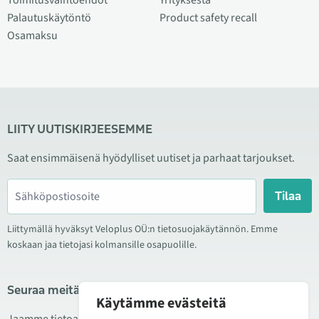
Toimitusvaihtoehdot
Yrityksestä
Palautuskäytöntö
Product safety recall
Osamaksu
LIITY UUTISKIRJEESEMME
Saat ensimmäisenä hyödylliset uutiset ja parhaat tarjoukset.
Tilaa
Liittymällä hyväksyt Veloplus OÜ:n tietosuojakäytännön. Emme
koskaan jaa tietojasi kolmansille osapuolille.
Seuraa meitä sosiaalisessa mediassa
Käytämme evästeitä