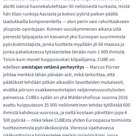
aloitti isänsä huonekalutehtaan 50-neliöisestä nurkasta, mistä
hän tilasi runkoja Aasiasta ja kokosi pyöriä paikan päällä
laadukkailla komponenteilla — alun perin vain rahoittaakseen
yliopisto-opintojaan. Kolmen vuosikymmenen aikana siitä
pienestä työpajasta on kasvanut yksi Euroopan suurimmista
pyörävalmistajista, jonka tuotteita myydään yli 60 maassa ja
jonka palveluksessa työskentelee tänään noin 1 000 ihmistä.
Toisin kuin monet huippuluokan kilpailijansa, CUBE on
edelleen
omistajan vetämä perheyritys
— Marcus Pürner
johtaa merkkiä tähän päivään asti, mikä tarkoittaa, että
päätökset tehdään pitkän aikavälin tavoitteiden mukaisesti,
eivätkä pörssin osakkeenomistajien neljännesvuositulosten
paineessa. CUBEn sydän on yhä Waldershofissa: vuonna 2016
avattu huipputason 35 000-neliömetrinen tehdas työllistää 600
ihmistä kahdessa vuorossa, ja siellä kootaan päivittäin jopa 4
500 pyörää — mikä tekee CUBEsta yhden Euroopassa toimivista
tuottavimmista pyöräkokoojista. Vieressä sijaitsevassa
pääkonttorissa työskentelee merkin insinööritiimi, jossa