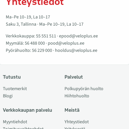
Yhteystiedot
Ma–Pe 10–19, La 10–17
Saku 3, Tallinna · Ma–Pe 10–19, La 10–17
Verkkokauppa:
55 551 511
·
epood@veloplus.ee
Myymälä:
56 488 000
·
pood@veloplus.ee
Pyörähuolto:
56 229 000
·
hooldus@veloplus.ee
Tutustu
Palvelut
Tuotemerkit
Polkupyörän huolto
Blogi
Hiihtohuolto
Verkkokaupan palvelu
Meistä
Myyntiehdot
Yhteystiedot