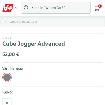
0
Vapaa-ajan vaatteet
CUBE
Cube Jogger Advanced
52,00 €
Väri:
Harmaa
Koko:
XL