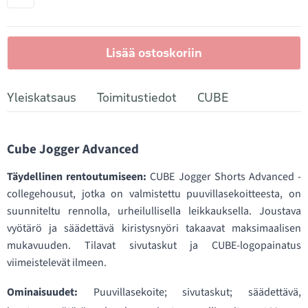
Lisää ostoskoriin
Yleiskatsaus
Toimitustiedot
CUBE
Cube Jogger Advanced
Täydellinen rentoutumiseen:
CUBE Jogger Shorts Advanced -
collegehousut, jotka on valmistettu puuvillasekoitteesta, on
suunniteltu rennolla, urheilullisella leikkauksella. Joustava
vyötärö ja säädettävä kiristysnyöri takaavat maksimaalisen
mukavuuden. Tilavat sivutaskut ja CUBE-logopainatus
viimeistelevät ilmeen.
Ominaisuudet:
Puuvillasekoite; sivutaskut; säädettävä,