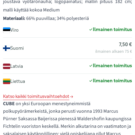
joustava vyötärönauha; logopainatus; mallin pituus 182 cm;
malli käyttää kokoa Medium
Materiaali:
66% puuvillaa; 34% polyesteriä
Ilmainen toimitus
Viro
7,50 €
Suomi
ilmainen alkaen 75 €
Ilmainen toimitus
Latvia
Ilmainen toimitus
Liettua
Katso kaikki toimitusvaihtoehdot
CUBE
on yksi Euroopan menestyneimmistä
polkupyörämerkeistä, jonka perusti vuonna 1993 Marcus
Pürner Saksassa Baijerissa pienessä Waldershofin kaupungissa
Fichtelin vuoriston keskellä. Merkin alkutarina on vaatimaton ja
saksalaisen käytännöllinen: vielä opiskelijana ollut Marcus