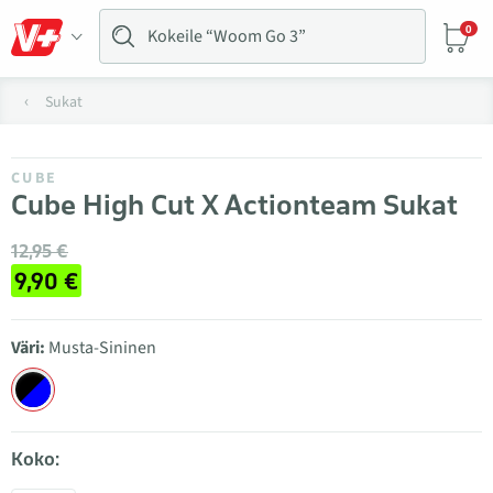
0
Sukat
CUBE
Cube High Cut X Actionteam Sukat
12,95 €
9,90 €
Väri:
Musta-Sininen
Koko: