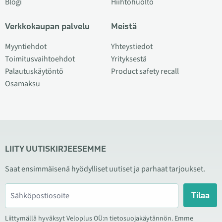
Blogi
Hiihtohuolto
Verkkokaupan palvelu
Meistä
Myyntiehdot
Yhteystiedot
Toimitusvaihtoehdot
Yrityksestä
Palautuskäytöntö
Product safety recall
Osamaksu
LIITY UUTISKIRJEESEMME
Saat ensimmäisenä hyödylliset uutiset ja parhaat tarjoukset.
Tilaa
Liittymällä hyväksyt Veloplus OÜ:n tietosuojakäytännön. Emme