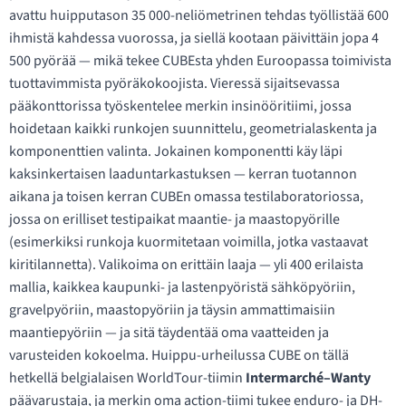
avattu huipputason 35 000-neliömetrinen tehdas työllistää 600
ihmistä kahdessa vuorossa, ja siellä kootaan päivittäin jopa 4
500 pyörää — mikä tekee CUBEsta yhden Euroopassa toimivista
tuottavimmista pyöräkokoojista. Vieressä sijaitsevassa
pääkonttorissa työskentelee merkin insinööritiimi, jossa
hoidetaan kaikki runkojen suunnittelu, geometrialaskenta ja
komponenttien valinta. Jokainen komponentti käy läpi
kaksinkertaisen laaduntarkastuksen — kerran tuotannon
aikana ja toisen kerran CUBEn omassa testilaboratoriossa,
jossa on erilliset testipaikat maantie- ja maastopyörille
(esimerkiksi runkoja kuormitetaan voimilla, jotka vastaavat
kiritilannetta). Valikoima on erittäin laaja — yli 400 erilaista
mallia, kaikkea kaupunki- ja lastenpyöristä sähköpyöriin,
gravelpyöriin, maastopyöriin ja täysin ammattimaisiin
maantiepyöriin — ja sitä täydentää oma vaatteiden ja
varusteiden kokoelma. Huippu-urheilussa CUBE on tällä
hetkellä belgialaisen WorldTour-tiimin
Intermarché–Wanty
päävarustaja, ja merkin oma action-tiimi tukee enduro- ja DH-