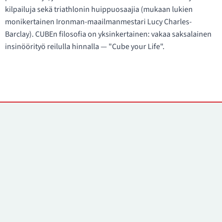
kilpailuja sekä triathlonin huippuosaajia (mukaan lukien
monikertainen Ironman-maailmanmestari Lucy Charles-
Barclay). CUBEn filosofia on yksinkertainen: vakaa saksalainen
insinöörityö reilulla hinnalla — "Cube your Life".
Yhteystiedot