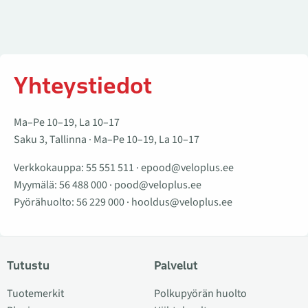
Yhteystiedot
Ma–Pe 10–19, La 10–17
Saku 3, Tallinna · Ma–Pe 10–19, La 10–17
Verkkokauppa:
55 551 511
·
epood@veloplus.ee
Myymälä:
56 488 000
·
pood@veloplus.ee
Pyörähuolto:
56 229 000
·
hooldus@veloplus.ee
Tutustu
Palvelut
Tuotemerkit
Polkupyörän huolto