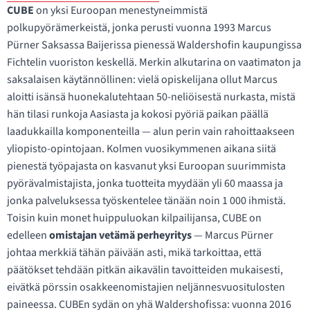
CUBE
on yksi Euroopan menestyneimmistä
polkupyörämerkeistä, jonka perusti vuonna 1993 Marcus
Pürner Saksassa Baijerissa pienessä Waldershofin kaupungissa
Fichtelin vuoriston keskellä. Merkin alkutarina on vaatimaton ja
saksalaisen käytännöllinen: vielä opiskelijana ollut Marcus
aloitti isänsä huonekalutehtaan 50-neliöisestä nurkasta, mistä
hän tilasi runkoja Aasiasta ja kokosi pyöriä paikan päällä
laadukkailla komponenteilla — alun perin vain rahoittaakseen
yliopisto-opintojaan. Kolmen vuosikymmenen aikana siitä
pienestä työpajasta on kasvanut yksi Euroopan suurimmista
pyörävalmistajista, jonka tuotteita myydään yli 60 maassa ja
jonka palveluksessa työskentelee tänään noin 1 000 ihmistä.
Toisin kuin monet huippuluokan kilpailijansa, CUBE on
edelleen
omistajan vetämä perheyritys
— Marcus Pürner
johtaa merkkiä tähän päivään asti, mikä tarkoittaa, että
päätökset tehdään pitkän aikavälin tavoitteiden mukaisesti,
eivätkä pörssin osakkeenomistajien neljännesvuositulosten
paineessa. CUBEn sydän on yhä Waldershofissa: vuonna 2016