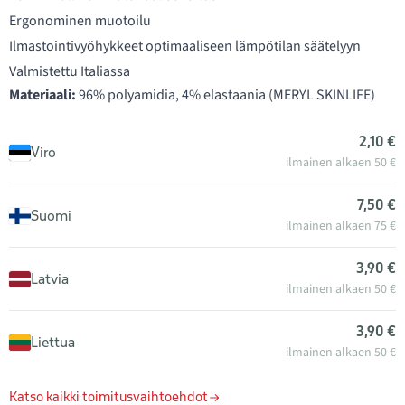
Ergonominen muotoilu
Ilmastointivyöhykkeet optimaaliseen lämpötilan säätelyyn
Valmistettu Italiassa
Materiaali:
96% polyamidia, 4% elastaania (MERYL SKINLIFE)
2,10 €
Viro
ilmainen alkaen 50 €
7,50 €
Suomi
ilmainen alkaen 75 €
3,90 €
Latvia
ilmainen alkaen 50 €
3,90 €
Liettua
ilmainen alkaen 50 €
Katso kaikki toimitusvaihtoehdot