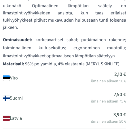
ulkonäkö. Optimaalinen lämpötilan säätely on
ilmastointivyöhykkeiden ansiota, kun taas erilaiset
tukivyöhykkeet pitävät mukavuuden huipussaan tunti toisensa
jälkeen.
Ominaisuudet:
korkeavartiset sukat; putkimainen rakenne;
toiminnallinen kuitusekoitus; ergonominen muotoilu;
ilmastointivyöhykkeet optimaaliseen lämpötilan säätelyyn
Materiaali:
96% polyamidia, 4% elastaania (MERYL SKINLIFE)
2,10 €
Viro
ilmainen alkaen 50 €
7,50 €
Suomi
ilmainen alkaen 75 €
3,90 €
Latvia
ilmainen alkaen 50 €