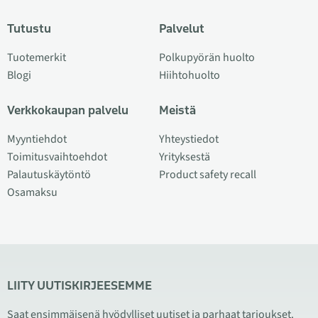
Tutustu
Palvelut
Tuotemerkit
Polkupyörän huolto
Blogi
Hiihtohuolto
Verkkokaupan palvelu
Meistä
Myyntiehdot
Yhteystiedot
Toimitusvaihtoehdot
Yrityksestä
Palautuskäytöntö
Product safety recall
Osamaksu
LIITY UUTISKIRJEESEMME
Saat ensimmäisenä hyödylliset uutiset ja parhaat tarjoukset.