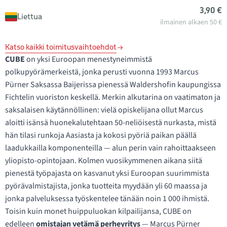
3,90 €
Liettua
ilmainen alkaen 50 €
Katso kaikki toimitusvaihtoehdot
CUBE
on yksi Euroopan menestyneimmistä
polkupyörämerkeistä, jonka perusti vuonna 1993 Marcus
Pürner Saksassa Baijerissa pienessä Waldershofin kaupungissa
Fichtelin vuoriston keskellä. Merkin alkutarina on vaatimaton ja
saksalaisen käytännöllinen: vielä opiskelijana ollut Marcus
aloitti isänsä huonekalutehtaan 50-neliöisestä nurkasta, mistä
hän tilasi runkoja Aasiasta ja kokosi pyöriä paikan päällä
laadukkailla komponenteilla — alun perin vain rahoittaakseen
yliopisto-opintojaan. Kolmen vuosikymmenen aikana siitä
pienestä työpajasta on kasvanut yksi Euroopan suurimmista
pyörävalmistajista, jonka tuotteita myydään yli 60 maassa ja
jonka palveluksessa työskentelee tänään noin 1 000 ihmistä.
Toisin kuin monet huippuluokan kilpailijansa, CUBE on
edelleen
omistajan vetämä perheyritys
— Marcus Pürner