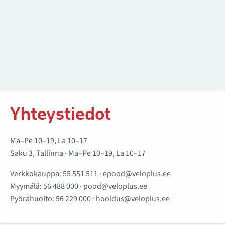
Yhteystiedot
Ma–Pe 10–19, La 10–17
Saku 3, Tallinna · Ma–Pe 10–19, La 10–17
Verkkokauppa:
55 551 511
·
epood@veloplus.ee
Myymälä:
56 488 000
·
pood@veloplus.ee
Pyörähuolto:
56 229 000
·
hooldus@veloplus.ee