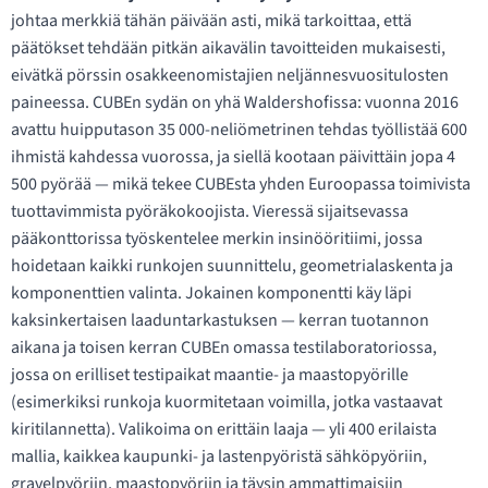
johtaa merkkiä tähän päivään asti, mikä tarkoittaa, että
päätökset tehdään pitkän aikavälin tavoitteiden mukaisesti,
eivätkä pörssin osakkeenomistajien neljännesvuositulosten
paineessa. CUBEn sydän on yhä Waldershofissa: vuonna 2016
avattu huipputason 35 000-neliömetrinen tehdas työllistää 600
ihmistä kahdessa vuorossa, ja siellä kootaan päivittäin jopa 4
500 pyörää — mikä tekee CUBEsta yhden Euroopassa toimivista
tuottavimmista pyöräkokoojista. Vieressä sijaitsevassa
pääkonttorissa työskentelee merkin insinööritiimi, jossa
hoidetaan kaikki runkojen suunnittelu, geometrialaskenta ja
komponenttien valinta. Jokainen komponentti käy läpi
kaksinkertaisen laaduntarkastuksen — kerran tuotannon
aikana ja toisen kerran CUBEn omassa testilaboratoriossa,
jossa on erilliset testipaikat maantie- ja maastopyörille
(esimerkiksi runkoja kuormitetaan voimilla, jotka vastaavat
kiritilannetta). Valikoima on erittäin laaja — yli 400 erilaista
mallia, kaikkea kaupunki- ja lastenpyöristä sähköpyöriin,
gravelpyöriin, maastopyöriin ja täysin ammattimaisiin