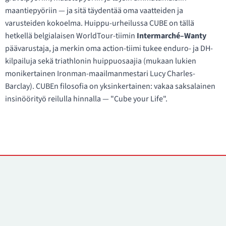
maantiepyöriin — ja sitä täydentää oma vaatteiden ja
varusteiden kokoelma. Huippu-urheilussa CUBE on tällä
hetkellä belgialaisen WorldTour-tiimin
Intermarché–Wanty
päävarustaja, ja merkin oma action-tiimi tukee enduro- ja DH-
kilpailuja sekä triathlonin huippuosaajia (mukaan lukien
monikertainen Ironman-maailmanmestari Lucy Charles-
Barclay). CUBEn filosofia on yksinkertainen: vakaa saksalainen
insinöörityö reilulla hinnalla — "Cube your Life".
Yhteystiedot