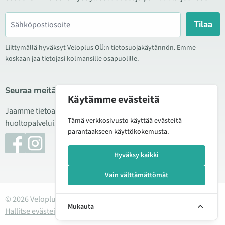
Tilaa
Liittymällä hyväksyt Veloplus OÜ:n tietosuojakäytännön. Emme
koskaan jaa tietojasi kolmansille osapuolille.
Seuraa meitä sosiaalisessa mediassa
Käytämme evästeitä
Jaamme tietoa hyvistä tarjouksista, uusista tuotteista ja
Tämä verkkosivusto käyttää evästeitä
huoltopalveluista. Joskus julkaisemme myös tuote-esittelyjä.
parantaakseen käyttökokemusta.
Hyväksy kaikki
Vain välttämättömät
© 2026 Veloplus OÜ. Kaikki oikeudet pidätetään
Mukauta
Hallitse evästeitä