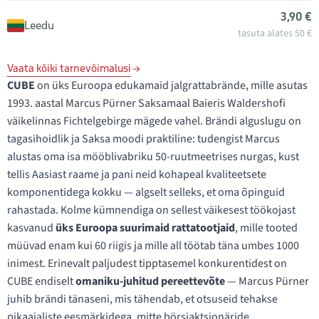
3,90 €
Leedu
tasuta alates 50 €
Vaata kõiki tarnevõimalusi
CUBE
on üks Euroopa edukamaid jalgrattabrände, mille asutas
1993. aastal Marcus Pürner Saksamaal Baieris Waldershofi
väikelinnas Fichtelgebirge mägede vahel. Brändi alguslugu on
tagasihoidlik ja Saksa moodi praktiline: tudengist Marcus
alustas oma isa mööblivabriku 50-ruutmeetrises nurgas, kust
tellis Aasiast raame ja pani neid kohapeal kvaliteetsete
komponentidega kokku — algselt selleks, et oma õpinguid
rahastada. Kolme kümnendiga on sellest väikesest töökojast
kasvanud
üks Euroopa suurimaid rattatootjaid
, mille tooted
müüvad enam kui 60 riigis ja mille all töötab täna umbes 1000
inimest. Erinevalt paljudest tipptasemel konkurentidest on
CUBE endiselt
omaniku-juhitud pereettevõte
— Marcus Pürner
juhib brändi tänaseni, mis tähendab, et otsuseid tehakse
pikaajaliste eesmärkidega, mitte börsiaktsionäride