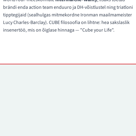
brändi enda action team enduuro ja DH-võistlustel ning triatloni
tipptegijaid (sealhulgas mitmekordne Ironman maailmameister
Lucy Charles-Barclay). CUBE filosoofia on lihtne: hea sakslaslik
insenertöö, mis on õiglase hinnaga — "Cube your Life".
Kontaktid