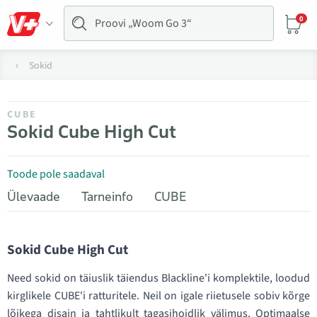
0
Sokid
CUBE
Sokid Cube High Cut
Toode pole saadaval
Ülevaade
Tarneinfo
CUBE
Sokid Cube High Cut
Need sokid on täiuslik täiendus Blackline'i komplektile, loodud
kirglikele CUBE'i ratturitele. Neil on igale riietusele sobiv kõrge
lõikega disain ja tahtlikult tagasihoidlik välimus. Optimaalse