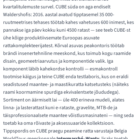
kvartalitulemuste survel. CUBE süda on aga endiselt
Waldershofis: 2016. aastal avatud tipptasemel 35 000-
ruutmeetrises tehases töötab kahes vahetuses 600 inimest, kes
pannakse iga päev kokku kuni 4500 ratast — see teeb CUBE-st
ühe kõige produktiivsemate Euroopas asuvate
rattakomplekteerijatest. Kõrval asuvas peakontoris töötab
brändi insenertehniline meeskond, kus toimub kogu raamide
disain, geomeetriaarvutus ja komponentide valik. Iga
komponent läbib kahekordse kontrolli — esmakontroll
tootmise käigus ja teine CUBE enda testlaboris, kus on eraldi
seadistused maantee- ja maastikuratta katsetusteks (näiteks
raami koormamine spurdiga ekvivalentsete jõududega).
Sortiment on äärmiselt lai — üle 400 erineva mudeli, alates
linna- ja lasterattast kuni e-rataste, gravelite, MTB-de ja
täisprofessionaalsete maantee võistlusmasinateni — ning seda
toetab ka oma rõivaste ja aksessuaaride kollektsioon.
Tippspordis on CUBE praegu peamine ratta varustaja Belgia
WorldTour-meeskonnale
Intermarché–Wanty
, lisaks toetab