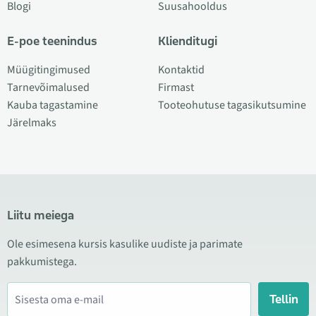
Blogi
Suusahooldus
E-poe teenindus
Klienditugi
Müügitingimused
Kontaktid
Tarnevõimalused
Firmast
Kauba tagastamine
Tooteohutuse tagasikutsumine
Järelmaks
Liitu meiega
Ole esimesena kursis kasulike uudiste ja parimate
pakkumistega.
Tellin