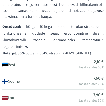
temperatuuri reguleerimise eest hoolitsevad kliimakontrolli
tsoonid, samas kui erinevad tugitsoonid hoiavad mugavuse
maksimaalsena tundide kaupa.
Omadused:
kõrge lõikega sokid; torukonstruktsioon;
funktsionaalne kiudude segu; ergonoomiline disain;
kliimakontrolli tsoonid optimaalseks temperatuuri
reguleerimiseks
Materjal:
96% polüamiid, 4% elastaan (MERYL SKINLIFE)
2,10 €
Eesti
tasuta alates 50 €
7,50 €
Soome
tasuta alates 75 €
3,90 €
Läti
tasuta alates 50 €