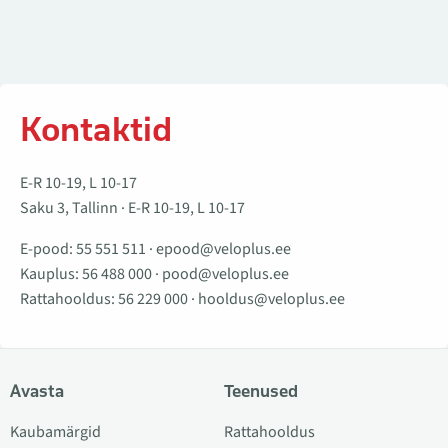
Kontaktid
E-R 10-19, L 10-17
Saku 3, Tallinn · E-R 10-19, L 10-17
E-pood:
55 551 511
·
epood@veloplus.ee
Kauplus:
56 488 000
·
pood@veloplus.ee
Rattahooldus:
56 229 000
·
hooldus@veloplus.ee
Avasta
Teenused
Kaubamärgid
Rattahooldus