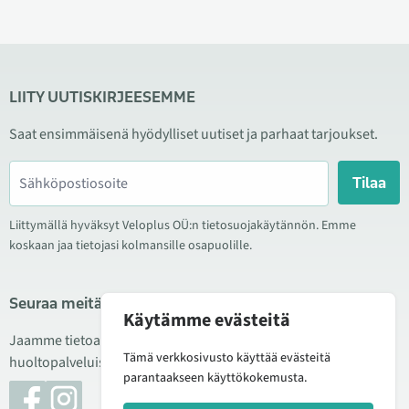
LIITY UUTISKIRJEESEMME
Saat ensimmäisenä hyödylliset uutiset ja parhaat tarjoukset.
Tilaa
Liittymällä hyväksyt Veloplus OÜ:n tietosuojakäytännön. Emme
koskaan jaa tietojasi kolmansille osapuolille.
Seuraa meitä sosiaalisessa mediassa
Käytämme evästeitä
Jaamme tietoa hyvistä tarjouksista, uusista tuotteista ja
Tämä verkkosivusto käyttää evästeitä
huoltopalveluista. Joskus julkaisemme myös tuote-esittelyjä.
parantaakseen käyttökokemusta.