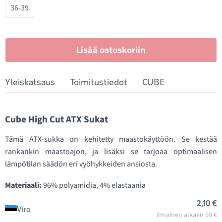
36-39
Lisää ostoskoriin
Yleiskatsaus
Toimitustiedot
CUBE
Cube High Cut ATX Sukat
Tämä ATX-sukka on kehitetty maastokäyttöön. Se kestää
rankankin maastoajon, ja lisäksi se tarjoaa optimaalisen
lämpötilan säädön eri vyöhykkeiden ansiosta.
Materiaali:
96% polyamidia, 4% elastaania
2,10 €
Viro
ilmainen alkaen 50 €