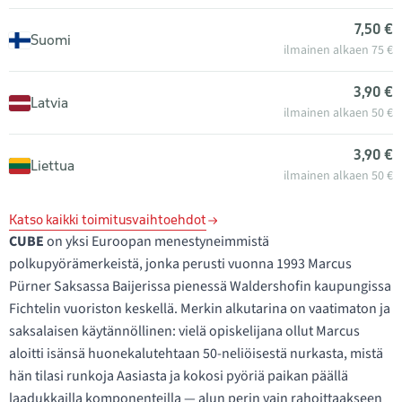
7,50 €
Suomi
ilmainen alkaen 75 €
3,90 €
Latvia
ilmainen alkaen 50 €
3,90 €
Liettua
ilmainen alkaen 50 €
Katso kaikki toimitusvaihtoehdot
CUBE
on yksi Euroopan menestyneimmistä
polkupyörämerkeistä, jonka perusti vuonna 1993 Marcus
Pürner Saksassa Baijerissa pienessä Waldershofin kaupungissa
Fichtelin vuoriston keskellä. Merkin alkutarina on vaatimaton ja
saksalaisen käytännöllinen: vielä opiskelijana ollut Marcus
aloitti isänsä huonekalutehtaan 50-neliöisestä nurkasta, mistä
hän tilasi runkoja Aasiasta ja kokosi pyöriä paikan päällä
laadukkailla komponenteilla — alun perin vain rahoittaakseen