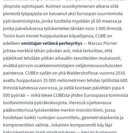
yliopisto-opintojaan. Kolmen vuosikymmenen aikana siitä
pienestä työpajasta on kasvanut yksi Euroopan suurimmista
pyörävalmistajista, jonka tuotteita myydään yli 60 maassa ja
jonka palveluksessa työskentelee tänään noin 1 000 ihmistä.
Toisin kuin monet huippuluokan kilpailijansa, CUBE on
edelleen
omistajan vetämä perheyritys
— Marcus Pürner
johtaa merkkiä tähän päivään asti, mikä tarkoittaa, että
päätökset tehdään pitkän aikavälin tavoitteiden mukaisesti,
eivätkä pörssin osakkeenomistajien neljännesvuositulosten
paineessa. CUBEn sydän on yhä Waldershofissa: vuonna 2016
avattu huipputason 35 000-neliömetrinen tehdas työllistää 600
ihmistä kahdessa vuorossa, ja siellä kootaan päivittäin jopa 4
500 pyörää — mikä tekee CUBEsta yhden Euroopassa toimivista
tuottavimmista pyöräkokoojista. Vieressä sijaitsevassa
pääkonttorissa työskentelee merkin insinööritiimi, jossa
hoidetaan kaikki runkojen suunnittelu, geometrialaskenta ja
komponenttien valinta. Jokainen komponentti käy läpi
kaksinkertaisen laaduntarkastuksen — kerran tuotannon