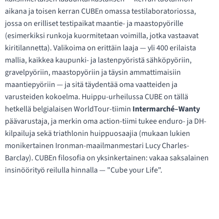
aikana ja toisen kerran CUBEn omassa testilaboratoriossa,
jossa on erilliset testipaikat maantie- ja maastopyörille
(esimerkiksi runkoja kuormitetaan voimilla, jotka vastaavat
kiritilannetta). Valikoima on erittäin laaja — yli 400 erilaista
mallia, kaikkea kaupunki- ja lastenpyöristä sähköpyöriin,
gravelpyöriin, maastopyöriin ja täysin ammattimaisiin
maantiepyöriin — ja sitä täydentää oma vaatteiden ja
varusteiden kokoelma. Huippu-urheilussa CUBE on tällä
hetkellä belgialaisen WorldTour-tiimin
Intermarché–Wanty
päävarustaja, ja merkin oma action-tiimi tukee enduro- ja DH-
kilpailuja sekä triathlonin huippuosaajia (mukaan lukien
monikertainen Ironman-maailmanmestari Lucy Charles-
Barclay). CUBEn filosofia on yksinkertainen: vakaa saksalainen
insinöörityö reilulla hinnalla — "Cube your Life".