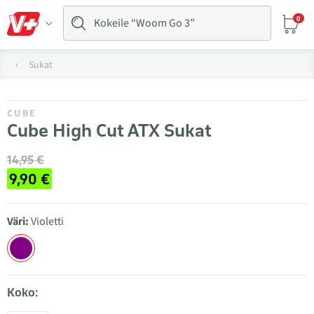
0
Sukat
CUBE
Cube High Cut ATX Sukat
14,95 €
9,90 €
Väri:
Violetti
Koko: