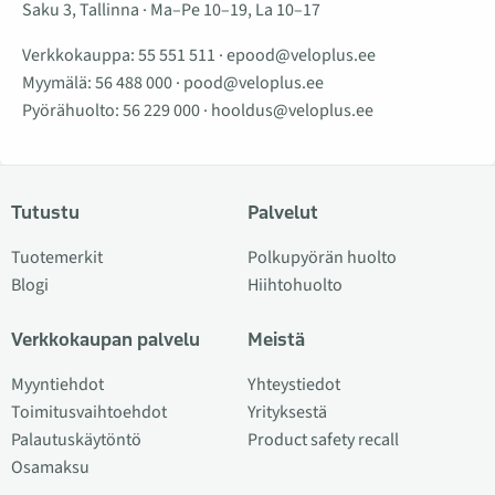
Saku 3, Tallinna · Ma–Pe 10–19, La 10–17
Verkkokauppa:
55 551 511
·
epood@veloplus.ee
Myymälä:
56 488 000
·
pood@veloplus.ee
Pyörähuolto:
56 229 000
·
hooldus@veloplus.ee
Tutustu
Palvelut
Tuotemerkit
Polkupyörän huolto
Blogi
Hiihtohuolto
Verkkokaupan palvelu
Meistä
Myyntiehdot
Yhteystiedot
Toimitusvaihtoehdot
Yrityksestä
Palautuskäytöntö
Product safety recall
Osamaksu