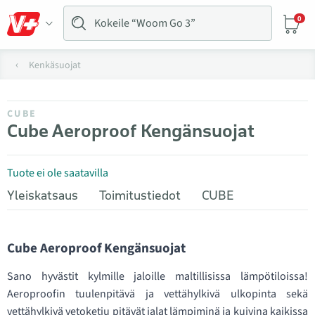
0
Kenkäsuojat
CUBE
Cube Aeroproof Kengänsuojat
Tuote ei ole saatavilla
Yleiskatsaus
Toimitustiedot
CUBE
Cube Aeroproof Kengänsuojat
Sano hyvästit kylmille jaloille maltillisissa lämpötiloissa!
Aeroproofin tuulenpitävä ja vettähylkivä ulkopinta sekä
vettähylkivä vetoketju pitävät jalat lämpiminä ja kuivina kaikissa