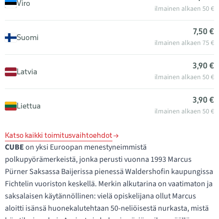
Viro
ilmainen alkaen 50 €
7,50 €
Suomi
ilmainen alkaen 75 €
3,90 €
Latvia
ilmainen alkaen 50 €
3,90 €
Liettua
ilmainen alkaen 50 €
Katso kaikki toimitusvaihtoehdot
CUBE
on yksi Euroopan menestyneimmistä
polkupyörämerkeistä, jonka perusti vuonna 1993 Marcus
Pürner Saksassa Baijerissa pienessä Waldershofin kaupungissa
Fichtelin vuoriston keskellä. Merkin alkutarina on vaatimaton ja
saksalaisen käytännöllinen: vielä opiskelijana ollut Marcus
aloitti isänsä huonekalutehtaan 50-neliöisestä nurkasta, mistä