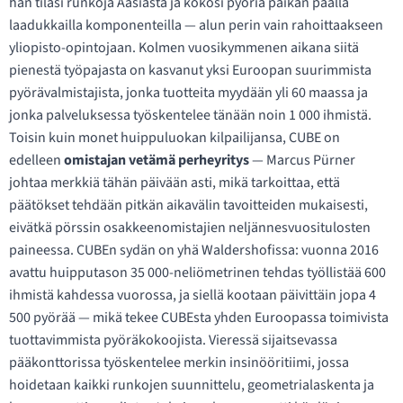
hän tilasi runkoja Aasiasta ja kokosi pyöriä paikan päällä
laadukkailla komponenteilla — alun perin vain rahoittaakseen
yliopisto-opintojaan. Kolmen vuosikymmenen aikana siitä
pienestä työpajasta on kasvanut yksi Euroopan suurimmista
pyörävalmistajista, jonka tuotteita myydään yli 60 maassa ja
jonka palveluksessa työskentelee tänään noin 1 000 ihmistä.
Toisin kuin monet huippuluokan kilpailijansa, CUBE on
edelleen
omistajan vetämä perheyritys
— Marcus Pürner
johtaa merkkiä tähän päivään asti, mikä tarkoittaa, että
päätökset tehdään pitkän aikavälin tavoitteiden mukaisesti,
eivätkä pörssin osakkeenomistajien neljännesvuositulosten
paineessa. CUBEn sydän on yhä Waldershofissa: vuonna 2016
avattu huipputason 35 000-neliömetrinen tehdas työllistää 600
ihmistä kahdessa vuorossa, ja siellä kootaan päivittäin jopa 4
500 pyörää — mikä tekee CUBEsta yhden Euroopassa toimivista
tuottavimmista pyöräkokoojista. Vieressä sijaitsevassa
pääkonttorissa työskentelee merkin insinööritiimi, jossa
hoidetaan kaikki runkojen suunnittelu, geometrialaskenta ja