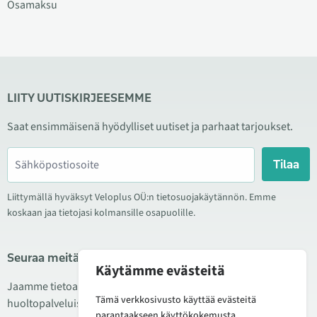
Osamaksu
LIITY UUTISKIRJEESEMME
Saat ensimmäisenä hyödylliset uutiset ja parhaat tarjoukset.
Tilaa
Liittymällä hyväksyt Veloplus OÜ:n tietosuojakäytännön. Emme
koskaan jaa tietojasi kolmansille osapuolille.
Seuraa meitä sosiaalisessa mediassa
Käytämme evästeitä
Jaamme tietoa hyvistä tarjouksista, uusista tuotteista ja
Tämä verkkosivusto käyttää evästeitä
huoltopalveluista. Joskus julkaisemme myös tuote-esittelyjä.
parantaakseen käyttökokemusta.