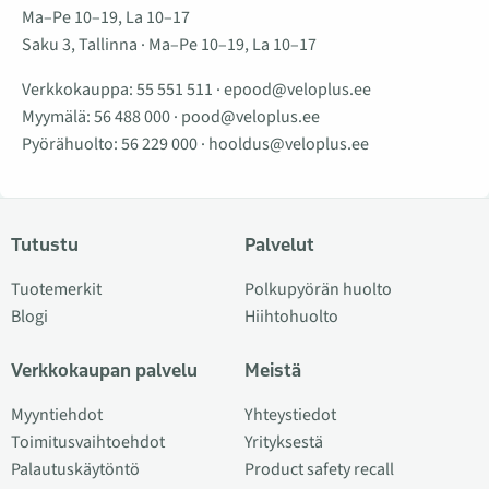
Ma–Pe 10–19, La 10–17
Saku 3, Tallinna · Ma–Pe 10–19, La 10–17
Verkkokauppa:
55 551 511
·
epood@veloplus.ee
Myymälä:
56 488 000
·
pood@veloplus.ee
Pyörähuolto:
56 229 000
·
hooldus@veloplus.ee
Tutustu
Palvelut
Tuotemerkit
Polkupyörän huolto
Blogi
Hiihtohuolto
Verkkokaupan palvelu
Meistä
Myyntiehdot
Yhteystiedot
Toimitusvaihtoehdot
Yrityksestä
Palautuskäytöntö
Product safety recall