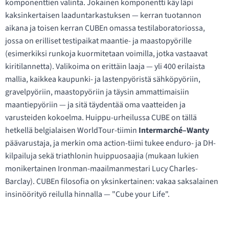
komponenttien valinta. Jokainen komponentti käy läpi
kaksinkertaisen laaduntarkastuksen — kerran tuotannon
aikana ja toisen kerran CUBEn omassa testilaboratoriossa,
jossa on erilliset testipaikat maantie- ja maastopyörille
(esimerkiksi runkoja kuormitetaan voimilla, jotka vastaavat
kiritilannetta). Valikoima on erittäin laaja — yli 400 erilaista
mallia, kaikkea kaupunki- ja lastenpyöristä sähköpyöriin,
gravelpyöriin, maastopyöriin ja täysin ammattimaisiin
maantiepyöriin — ja sitä täydentää oma vaatteiden ja
varusteiden kokoelma. Huippu-urheilussa CUBE on tällä
hetkellä belgialaisen WorldTour-tiimin
Intermarché–Wanty
päävarustaja, ja merkin oma action-tiimi tukee enduro- ja DH-
kilpailuja sekä triathlonin huippuosaajia (mukaan lukien
monikertainen Ironman-maailmanmestari Lucy Charles-
Barclay). CUBEn filosofia on yksinkertainen: vakaa saksalainen
insinöörityö reilulla hinnalla — "Cube your Life".