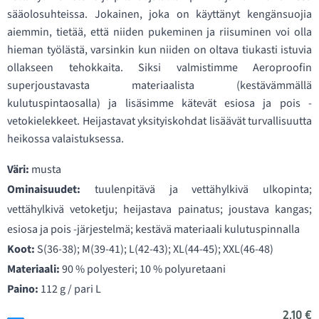
sääolosuhteissa. Jokainen, joka on käyttänyt kengänsuojia
aiemmin, tietää, että niiden pukeminen ja riisuminen voi olla
hieman työlästä, varsinkin kun niiden on oltava tiukasti istuvia
ollakseen tehokkaita. Siksi valmistimme Aeroproofin
superjoustavasta materiaalista (kestävämmällä
kulutuspintaosalla) ja lisäsimme kätevät esiosa ja pois -
vetokielekkeet. Heijastavat yksityiskohdat lisäävät turvallisuutta
heikossa valaistuksessa.
Väri:
musta
Ominaisuudet:
tuulenpitävä ja vettähylkivä ulkopinta;
vettähylkivä vetoketju; heijastava painatus; joustava kangas;
esiosa ja pois -järjestelmä; kestävä materiaali kulutuspinnalla
Koot:
S(36-38); M(39-41); L(42-43); XL(44-45); XXL(46-48)
Materiaali:
90 % polyesteri; 10 % polyuretaani
Paino:
112 g / pari L
2,10 €