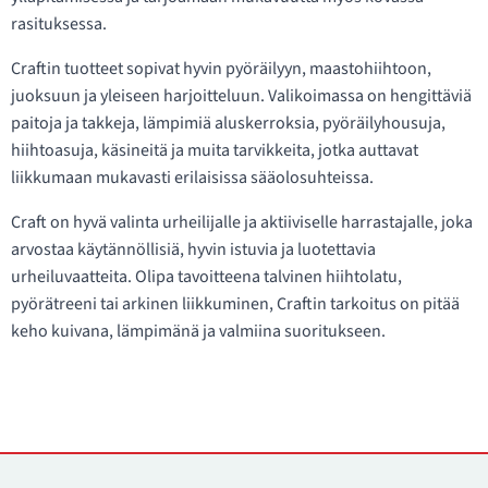
rasituksessa.
Craftin tuotteet sopivat hyvin pyöräilyyn, maastohiihtoon,
juoksuun ja yleiseen harjoitteluun. Valikoimassa on hengittäviä
paitoja ja takkeja, lämpimiä aluskerroksia, pyöräilyhousuja,
hiihtoasuja, käsineitä ja muita tarvikkeita, jotka auttavat
liikkumaan mukavasti erilaisissa sääolosuhteissa.
Craft on hyvä valinta urheilijalle ja aktiiviselle harrastajalle, joka
arvostaa käytännöllisiä, hyvin istuvia ja luotettavia
urheiluvaatteita. Olipa tavoitteena talvinen hiihtolatu,
pyörätreeni tai arkinen liikkuminen, Craftin tarkoitus on pitää
keho kuivana, lämpimänä ja valmiina suoritukseen.
Yhteystiedot