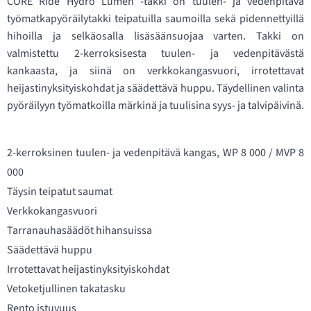
CORE Ride Hydro Lumen -takki on tuulen- ja vedenpitävä
työmatkapyöräilytakki teipatuilla saumoilla sekä pidennettyillä
hihoilla ja selkäosalla lisäsäänsuojaa varten. Takki on
valmistettu 2-kerroksisesta tuulen- ja vedenpitävästä
kankaasta, ja siinä on verkkokangasvuori, irrotettavat
heijastinyksityiskohdat ja säädettävä huppu. Täydellinen valinta
pyöräilyyn työmatkoilla märkinä ja tuulisina syys- ja talvipäivinä.
2-kerroksinen tuulen- ja vedenpitävä kangas, WP 8 000 / MVP 8
000
Täysin teipatut saumat
Verkkokangasvuori
Tarranauhasäädöt hihansuissa
Säädettävä huppu
Irrotettavat heijastinyksityiskohdat
Vetoketjullinen takatasku
Rento istuvuus