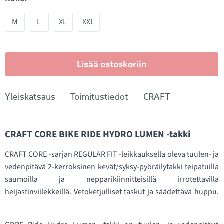
M
L
XL
XXL
Lisää ostoskoriin
Yleiskatsaus
Toimitustiedot
CRAFT
CRAFT CORE BIKE RIDE HYDRO LUMEN -takki
CRAFT CORE -sarjan REGULAR FIT -leikkauksella oleva tuulen- ja
vedenpitävä 2-kerroksinen kevät/syksy-pyöräilytakki teipatuilla
saumoilla ja nepparikiinnitteisillä irrotettavilla
heijastinviilekkeillä. Vetoketjulliset taskut ja säädettävä huppu.