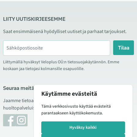
LIITY UUTISKIRJEESEMME
Saat ensimmäisenä hyödylliset uutiset ja parhaat tarjoukset.
Tilaa
Liittymällä hyväksyt Veloplus OÜ:n tietosuojakäytännön. Emme
koskaan jaa tietojasi kolmansille osapuolille.
Seuraa meitä sosiaalisessa mediassa
Käytämme evästeitä
Jaamme tietoa hyvistä tarjouksista, uusista tuotteista ja
Tämä verkkosivusto käyttää evästeitä
huoltopalveluista. Joskus julkaisemme myös tuote-esittelyjä.
parantaakseen käyttökokemusta.
Hyväksy kaikki