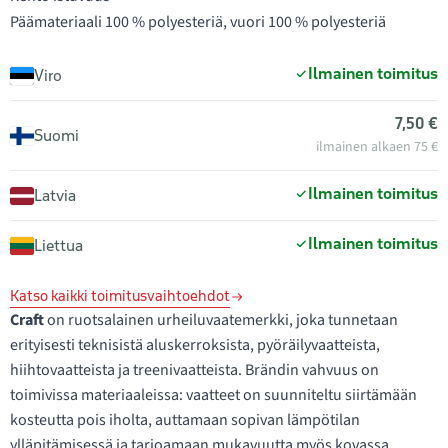
Päämateriaali 100 % polyesteriä, vuori 100 % polyesteriä
Ilmainen toimitus
Viro
7,50 €
Suomi
ilmainen alkaen 75 €
Ilmainen toimitus
Latvia
Ilmainen toimitus
Liettua
Katso kaikki toimitusvaihtoehdot
Craft
on ruotsalainen urheiluvaatemerkki, joka tunnetaan
erityisesti teknisistä aluskerroksista, pyöräilyvaatteista,
hiihtovaatteista ja treenivaatteista. Brändin vahvuus on
toimivissa materiaaleissa: vaatteet on suunniteltu siirtämään
kosteutta pois iholta, auttamaan sopivan lämpötilan
ylläpitämisessä ja tarjoamaan mukavuutta myös kovassa