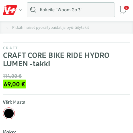
0
Pitkähihaiset pyöräilypaidat ja pyöräilytakit
CRAFT
CRAFT CORE BIKE RIDE HYDRO
LUMEN -takki
114,00 €
69,00 €
Väri:
Musta
Koko: