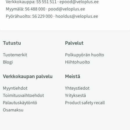
Verkkokauppa:
55 551 511
·
epood@veloplus.ee
Myymälä:
56 488 000
·
pood@veloplus.ee
Pyörähuolto:
56 229 000
·
hooldus@veloplus.ee
Tutustu
Palvelut
Tuotemerkit
Polkupyörän huolto
Blogi
Hiihtohuolto
Verkkokaupan palvelu
Meistä
Myyntiehdot
Yhteystiedot
Toimitusvaihtoehdot
Yrityksestä
Palautuskäytöntö
Product safety recall
Osamaksu