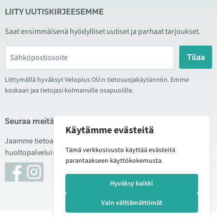
LIITY UUTISKIRJEESEMME
Saat ensimmäisenä hyödylliset uutiset ja parhaat tarjoukset.
Tilaa
Liittymällä hyväksyt Veloplus OÜ:n tietosuojakäytännön. Emme
koskaan jaa tietojasi kolmansille osapuolille.
Seuraa meitä sosiaalisessa mediassa
Käytämme evästeitä
Jaamme tietoa hyvistä tarjouksista, uusista tuotteista ja
Tämä verkkosivusto käyttää evästeitä
huoltopalveluista. Joskus julkaisemme myös tuote-esittelyjä.
parantaakseen käyttökokemusta.
Hyväksy kaikki
Vain välttämättömät