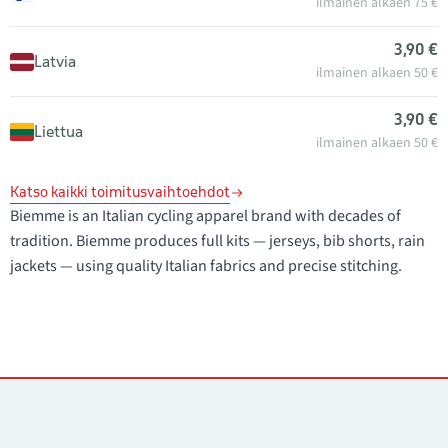
ilmainen alkaen 75 €
3,90 €
Latvia
ilmainen alkaen 50 €
3,90 €
Liettua
ilmainen alkaen 50 €
Katso kaikki toimitusvaihtoehdot
Biemme is an Italian cycling apparel brand with decades of
tradition. Biemme produces full kits — jerseys, bib shorts, rain
jackets — using quality Italian fabrics and precise stitching.
Yhteystiedot