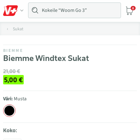
0
Sukat
BIEMME
Biemme Windtex Sukat
21,00 €
5,00 €
Väri:
Musta
Koko: