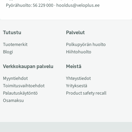
Pyörähuolto:
56 229 000
·
hooldus@veloplus.ee
Tutustu
Palvelut
Tuotemerkit
Polkupyörän huolto
Blogi
Hiihtohuolto
Verkkokaupan palvelu
Meistä
Myyntiehdot
Yhteystiedot
Toimitusvaihtoehdot
Yrityksestä
Palautuskäytöntö
Product safety recall
Osamaksu