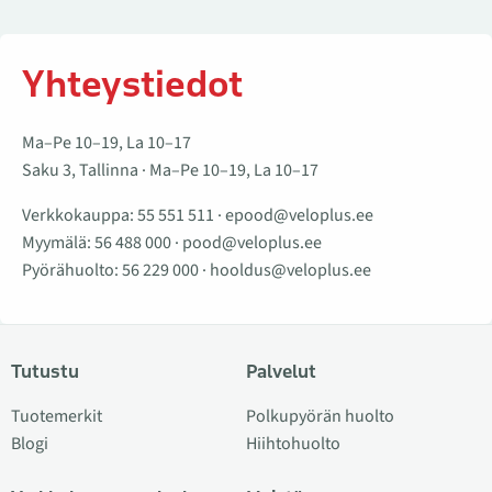
Yhteystiedot
Ma–Pe 10–19, La 10–17
Saku 3, Tallinna · Ma–Pe 10–19, La 10–17
Verkkokauppa:
55 551 511
·
epood@veloplus.ee
Myymälä:
56 488 000
·
pood@veloplus.ee
Pyörähuolto:
56 229 000
·
hooldus@veloplus.ee
Tutustu
Palvelut
Tuotemerkit
Polkupyörän huolto
Blogi
Hiihtohuolto