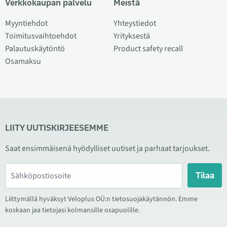
Verkkokaupan palvelu
Meistä
Myyntiehdot
Yhteystiedot
Toimitusvaihtoehdot
Yrityksestä
Palautuskäytöntö
Product safety recall
Osamaksu
LIITY UUTISKIRJEESEMME
Saat ensimmäisenä hyödylliset uutiset ja parhaat tarjoukset.
Tilaa
Liittymällä hyväksyt Veloplus OÜ:n tietosuojakäytännön. Emme
koskaan jaa tietojasi kolmansille osapuolille.