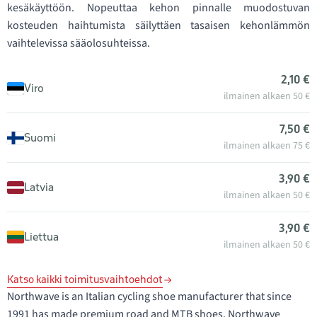
kesäkäyttöön. Nopeuttaa kehon pinnalle muodostuvan
kosteuden haihtumista säilyttäen tasaisen kehonlämmön
vaihtelevissa sääolosuhteissa.
2,10 €
Viro
ilmainen alkaen 50 €
7,50 €
Suomi
ilmainen alkaen 75 €
3,90 €
Latvia
ilmainen alkaen 50 €
3,90 €
Liettua
ilmainen alkaen 50 €
Katso kaikki toimitusvaihtoehdot
Northwave is an Italian cycling shoe manufacturer that since
1991 has made premium road and MTB shoes. Northwave