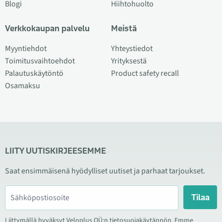
Blogi
Hiihtohuolto
Verkkokaupan palvelu
Meistä
Myyntiehdot
Yhteystiedot
Toimitusvaihtoehdot
Yrityksestä
Palautuskäytöntö
Product safety recall
Osamaksu
LIITY UUTISKIRJEESEMME
Saat ensimmäisenä hyödylliset uutiset ja parhaat tarjoukset.
Tilaa
Liittymällä hyväksyt Veloplus OÜ:n tietosuojakäytännön. Emme