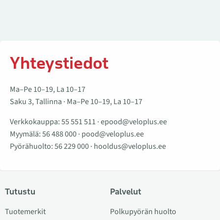
Yhteystiedot
Ma–Pe 10–19, La 10–17
Saku 3, Tallinna · Ma–Pe 10–19, La 10–17
Verkkokauppa:
55 551 511
·
epood@veloplus.ee
Myymälä:
56 488 000
·
pood@veloplus.ee
Pyörähuolto:
56 229 000
·
hooldus@veloplus.ee
Tutustu
Palvelut
Tuotemerkit
Polkupyörän huolto