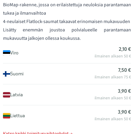
BioMap-rakenne, jossa on erilaistettuja neuloksia parantamaan
tukea ja ilmanvaihtoa
4-neulaiset Flatlock-saumat takaavat erinomaisen mukavuuden
Lisätty enemmän joustoa polvialueelle parantamaan
mukavuutta jalkojen ollessa koukussa.
2,10 €
Viro
ilmainen alkaen 50 €
7,50 €
Suomi
ilmainen alkaen 75 €
3,90 €
Latvia
ilmainen alkaen 50 €
3,90 €
Liettua
ilmainen alkaen 50 €
Katso kaikki toimitusvaihtoehdot