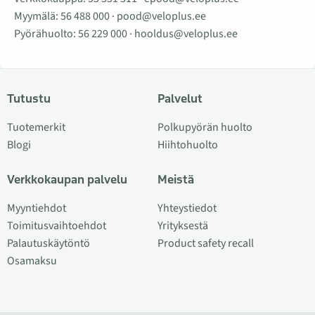
Myymälä:
56 488 000
·
pood@veloplus.ee
Pyörähuolto:
56 229 000
·
hooldus@veloplus.ee
Tutustu
Palvelut
Tuotemerkit
Polkupyörän huolto
Blogi
Hiihtohuolto
Verkkokaupan palvelu
Meistä
Myyntiehdot
Yhteystiedot
Toimitusvaihtoehdot
Yrityksestä
Palautuskäytöntö
Product safety recall
Osamaksu