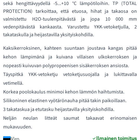
sekä hengittävyydellä -5...+10 °C lämpötiloihin. TP (TOTAL
PROTECTION) tarkoittaa, että etuosa, hihat ja takaosa on
valmistettu H2O-tuulenpitävästä ja jopa 10 000 mm
vedenpitävästä kankaasta. Varustettu YKK-vetoketjulla, 2
takataskulla ja heijastavilla yksityiskohdilla.
Kaksikerroksinen, kahteen suuntaan joustava kangas pitää
kehon lämpimänä ja kuivana villaisen ulkokerroksen ja
nopeasti kuivuvan polypropeenisen sisäkerroksen ansiosta.
Täyspitkä YKK-vetoketju vetoketjusuojalla ja lukittavalla
vetimellä.
Korkea poolokaulus minimoi kehon lämmön haihtumista.
Silikoninen elastinen vyötärönauha pitää takin paikoillaan.
3 takataskua ja etutasku heijastavilla yksityiskohdilla.
Neljän neulan litteät saumat takaavat erinomaisen
mukavuuden.
Ilmainen toimitus
Viro