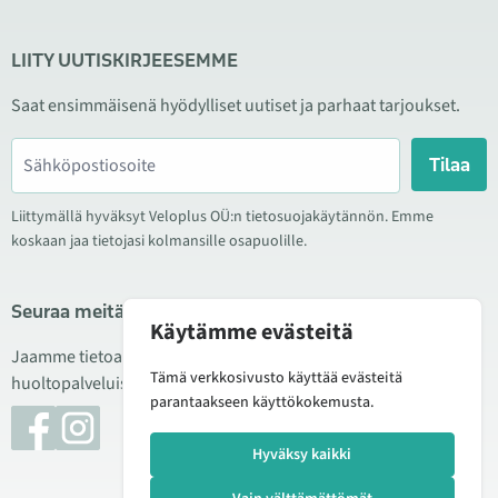
LIITY UUTISKIRJEESEMME
Saat ensimmäisenä hyödylliset uutiset ja parhaat tarjoukset.
Tilaa
Liittymällä hyväksyt Veloplus OÜ:n tietosuojakäytännön. Emme
koskaan jaa tietojasi kolmansille osapuolille.
Seuraa meitä sosiaalisessa mediassa
Käytämme evästeitä
Jaamme tietoa hyvistä tarjouksista, uusista tuotteista ja
Tämä verkkosivusto käyttää evästeitä
huoltopalveluista. Joskus julkaisemme myös tuote-esittelyjä.
parantaakseen käyttökokemusta.
Hyväksy kaikki