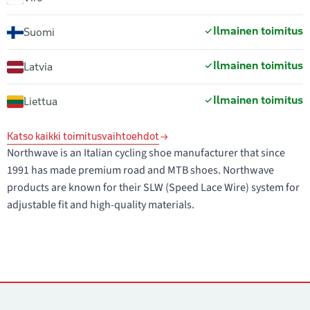
Ilmainen toimitus
Suomi
Ilmainen toimitus
Latvia
Ilmainen toimitus
Liettua
Katso kaikki toimitusvaihtoehdot
Northwave is an Italian cycling shoe manufacturer that since
1991 has made premium road and MTB shoes. Northwave
products are known for their SLW (Speed Lace Wire) system for
adjustable fit and high-quality materials.
Yhteystiedot