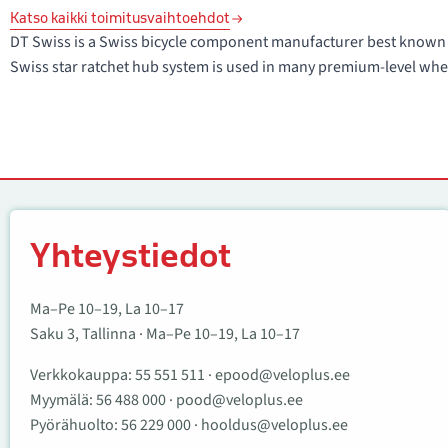
Katso kaikki toimitusvaihtoehdot
DT Swiss is a Swiss bicycle component manufacturer best known 
Swiss star ratchet hub system is used in many premium-level whee
Yhteystiedot
Yhteystiedot
Ma–Pe 10–19, La 10–17
Saku 3, Tallinna · Ma–Pe 10–19, La 10–17
Verkkokauppa:
55 551 511
·
epood@veloplus.ee
Myymälä:
56 488 000
·
pood@veloplus.ee
Pyörähuolto:
56 229 000
·
hooldus@veloplus.ee