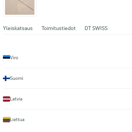
Yleiskatsaus
Toimitustiedot
DT SWISS
Viro
Suomi
Latvia
Liettua