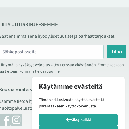
LIITY UUTISKIRJEESEMME
Saat ensimmäisenä hyödylliset uutiset ja parhaat tarjoukset.
Tilaa
Liittymällä hyväksyt Veloplus OÜ:n tietosuojakäytännön. Emme koskaan
jaa tietojasi kolmansille osapuolille.
Käytämme evästeitä
Seuraa meitä sosiaalisessa mediassa
Tämä verkkosivusto käyttää evästeitä
Jaamme tietoa hyvistä tarjouksista, uusista tuotteista ja
parantaakseen käyttökokemusta.
huoltopalveluista. Joskus julkaisemme myös tuote-esittelyjä.
Hyväksy kaikki