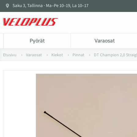
Saku 3, Tallinna · Ma–Pe 10–19, La 10–17
Pyörät
Varaosat
Etusivu
Varaosat
Kiekot
Pinnat
DT Champion 2,0 Straig