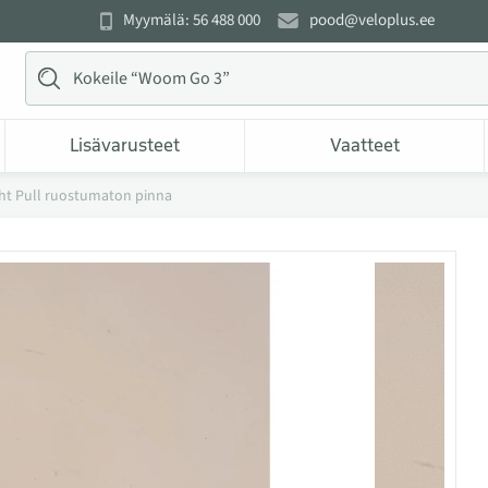
Myymälä: 56 488 000
pood@veloplus.ee
Lisävarusteet
Vaatteet
ht Pull ruostumaton pinna