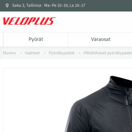
Saku 3, Tallinna · Ma–Pe 10–19, La 10–17
Pyörät
Varaosat
Etusivu
Vaatteet
Pyöräilypaidat
Pitkähihaiset pyöräilypaidat