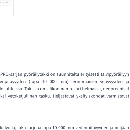
O-sarjan pyöräilytakki on suunniteltu erityisesti talvipyöräilyyn
vedenpitävyyden (jopa 10 000 mm), erinomaisen venyvyyden ja
losuhteissa. Takissa on silikoninen resori helmassa, neopreeniset
si vetoketjullinen tasku. Heijastavat yksityiskohdat varmistavat
kalvolla, joka tarjoaa jopa 10 000 mm vedenpitävyyden ja neljään