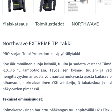
Yleiskatsaus
Toimitustiedot
NORTHWAVE
Northwave EXTREME TP -takki
PRO-sarjan Total Protection -talvipyöräilytakki
Koe äärimmäinen suoja kylmää, tuulta ja sadetta vastaan! Tämä PR
-10...+5 °C lämpötiloissa. Täydellisen kylmä-, tuulen- ja 
hengittävyyden ansiosta voit nauttia mukavasta ajosta kaikissa o
hihansuut, korkealaatuinen YKK-vetoketju, 3 takataskua ja lisäk
näkyvyyden pimeässä.
Tekniset ominaisuudet:
Kolmekerroksinen harjattu pääkangas tuulenpitävällä H20 Flex -