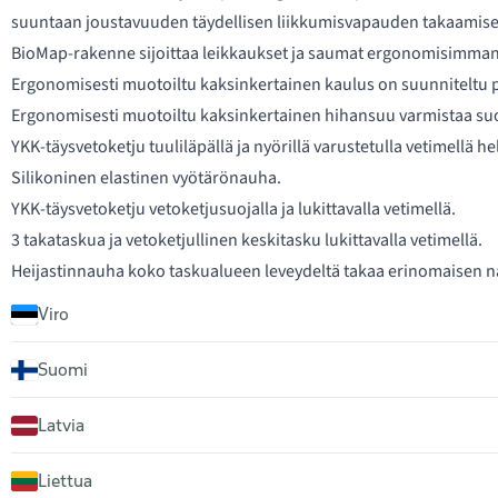
suuntaan joustavuuden täydellisen liikkumisvapauden takaamise
BioMap-rakenne sijoittaa leikkaukset ja saumat ergonomisimman
Ergonomisesti muotoiltu kaksinkertainen kaulus on suunniteltu p
Ergonomisesti muotoiltu kaksinkertainen hihansuu varmistaa suo
YKK-täysvetoketju tuuliläpällä ja nyörillä varustetulla vetimellä hel
Silikoninen elastinen vyötärönauha.
YKK-täysvetoketju vetoketjusuojalla ja lukittavalla vetimellä.
3 takataskua ja vetoketjullinen keskitasku lukittavalla vetimellä.
Heijastinnauha koko taskualueen leveydeltä takaa erinomaisen 
Viro
Suomi
Latvia
Liettua