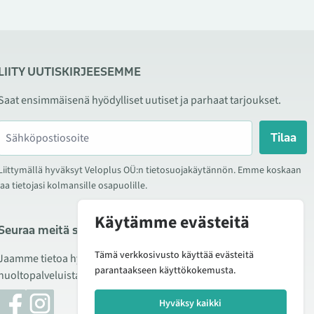
LIITY UUTISKIRJEESEMME
Saat ensimmäisenä hyödylliset uutiset ja parhaat tarjoukset.
Tilaa
Liittymällä hyväksyt Veloplus OÜ:n tietosuojakäytännön. Emme koskaan
jaa tietojasi kolmansille osapuolille.
Käytämme evästeitä
Seuraa meitä sosiaalisessa mediassa
Tämä verkkosivusto käyttää evästeitä
Jaamme tietoa hyvistä tarjouksista, uusista tuotteista ja
parantaakseen käyttökokemusta.
huoltopalveluista. Joskus julkaisemme myös tuote-esittelyjä.
Hyväksy kaikki