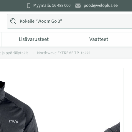
Myymälä: 56 488 000
pood@veloplus.ee
Lisävarusteet
Vaatteet
 ja pyöräilytakit
Northwave EXTREME TP -takki