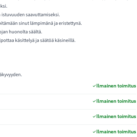
ksi.
 istuvuuden saavuttamiseksi.
itämään sinut lämpimänä ja eristettynä.
jan huonolta säältä.
pottaa käsittelyä ja säätöä käsineillä.
näkyvyyden.
Ilmainen toimitus
Ilmainen toimitus
Ilmainen toimitus
Ilmainen toimitus