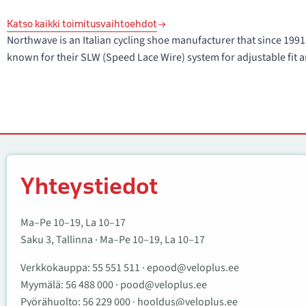
Katso kaikki toimitusvaihtoehdot
Northwave is an Italian cycling shoe manufacturer that since 1
known for their SLW (Speed Lace Wire) system for adjustable fit a
Yhteystiedot
Yhteystiedot
Ma–Pe 10–19, La 10–17
Saku 3, Tallinna · Ma–Pe 10–19, La 10–17
Verkkokauppa:
55 551 511
·
epood@veloplus.ee
Myymälä:
56 488 000
·
pood@veloplus.ee
Pyörähuolto:
56 229 000
·
hooldus@veloplus.ee