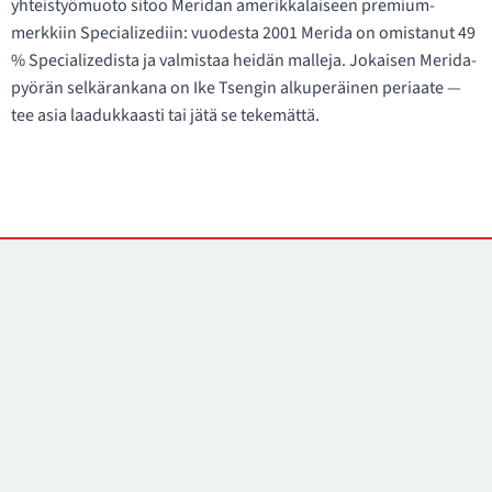
yhteistyömuoto sitoo Meridan amerikkalaiseen premium-
merkkiin Specializediin: vuodesta 2001 Merida on omistanut 49
% Specializedista ja valmistaa heidän malleja. Jokaisen Merida-
pyörän selkärankana on Ike Tsengin alkuperäinen periaate —
tee asia laadukkaasti tai jätä se tekemättä.
Yhteystiedot