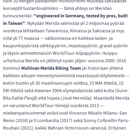
noin 20 hengen paikallinen insinööritiimi muuttaa saksalaiset
konseptit tuotantovalmiiksi — tämä yhteys on Meridan
tunnusmerkki:
"engineered in Germany, tested by pros, built
in Taiwan"
. Nykyään Merida valmistaa yli 2 miljoonaa pyörää
vuodessa tehtaillaan Taiwanissa, Kiinassa ja Saksassa ja myy
niitä yli 77 maassa — valikoimassa on kaikkea lasten- ja
kaupunkipyöristä sähköpyöriin, maastopyöriin, gravel-pyöriin
ja täysin ammattimaisiin WorldTour-kilpapyöriin. Huippu-
urheilussa Merida on jättänyt syvän jäljen: vuosina 2000–2016
toiminut
Multivan Merida Biking Team
jäi historiaan yhtenä
kaikkien aikojen menestyneimmistä maastopyöräilytiimeistä —
kotiin tuotiin yli 30 maailmancupin voittoa, 15 MM-titteliä, 15
EM-titteliä sekä Ateenan 2004 olympialaisista sekä kulta (Gunn-
Rita Dahle Flesjå) että hopea (José Hermida). Maantiellä Merida
on varustanut WorldTour-tiimejä vuodesta 2013 —
mieleenpainuvimmat voitot ovat Vincenzo Nibalin Milano–San
Remo (2018) ja Il Lombardia (2017) sekä Sonny Colbrellin Paris–
Roubaix (2021), kaikki Bahrain Victoriousin väreissä. Erityinen