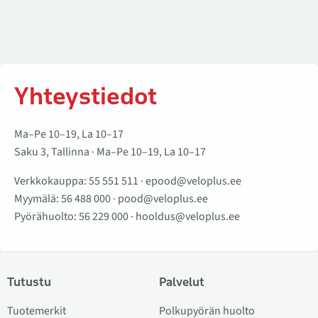
Yhteystiedot
Ma–Pe 10–19, La 10–17
Saku 3, Tallinna · Ma–Pe 10–19, La 10–17
Verkkokauppa:
55 551 511
·
epood@veloplus.ee
Myymälä:
56 488 000
·
pood@veloplus.ee
Pyörähuolto:
56 229 000
·
hooldus@veloplus.ee
Tutustu
Palvelut
Tuotemerkit
Polkupyörän huolto