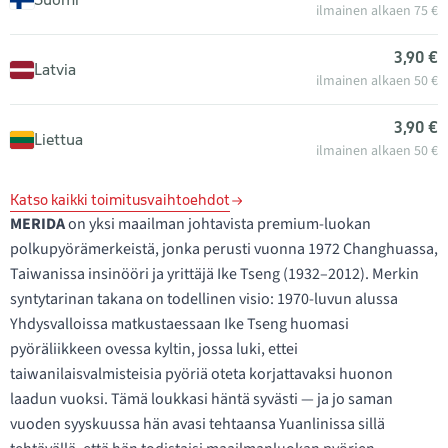
ilmainen alkaen 75 €
3,90 €
Latvia
ilmainen alkaen 50 €
3,90 €
Liettua
ilmainen alkaen 50 €
Katso kaikki toimitusvaihtoehdot
MERIDA
on yksi maailman johtavista premium-luokan
polkupyörämerkeistä, jonka perusti vuonna 1972 Changhuassa,
Taiwanissa insinööri ja yrittäjä Ike Tseng (1932–2012). Merkin
syntytarinan takana on todellinen visio: 1970-luvun alussa
Yhdysvalloissa matkustaessaan Ike Tseng huomasi
pyöräliikkeen ovessa kyltin, jossa luki, ettei
taiwanilaisvalmisteisia pyöriä oteta korjattavaksi huonon
laadun vuoksi. Tämä loukkasi häntä syvästi — ja jo saman
vuoden syyskuussa hän avasi tehtaansa Yuanlinissa sillä