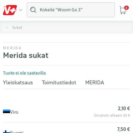
0
Sukat
MERIDA
Merida sukat
Tuote ei ole saatavilla
Yleiskatsaus
Toimitustiedot
MERIDA
2,10 €
Viro
ilmainen alkaen 50 €
7,50 €
Suomi