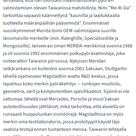
tehtävällä, että hän todistaisi maailmanluokan pyörien
valmistamisen olevan Taiwanissa mahdollista. Nimi "Me-Ri-Da"
tarkoittaa vapaasti käännettynä "kauniilla ja laadukkaalla
tuotteella määränpäähän pääsemistä". Ensimmäiset
vuosikymmenet Merida toimi OEM-valmistajana suurille
länsimaisille merkeille (mm. Raleighille, Specializedille ja
Mongoosille), lanseerasi oman MERIDA-merkkinsä vuonna 1988
ja oli vuonna 1992 ensimmäinen polkupyörävalmistaja, joka
noteerattiin Taiwanin pörssissä. Nykyisen Meridan
selkärankana on kuitenkin vuonna 2001 Saksaan, Stuttgartin
lähellä sijaitsevaan Magstadtiin avattu R&D-keskus, jossa
tapahtuu koko merkin pyöräkehitys — runkojen muotoilu,
geometria, värit ja komponenttien spesifikaatiot. Sijainti ei ole
sattumaa: lähellä ovat Mercedes, Porsche ja muut Saksan
autoteollisuuden jättiläiset, mikä tarkoittaa, että alueella on
runsaasti huippuluokan insinöörejä. Magstadtissa on myös
merkin oma testilaboratorio, jossa prototyypit käyvät läpi
vaativia testejä ennen tuotantoon menoa. Taiwanin tehtaalla