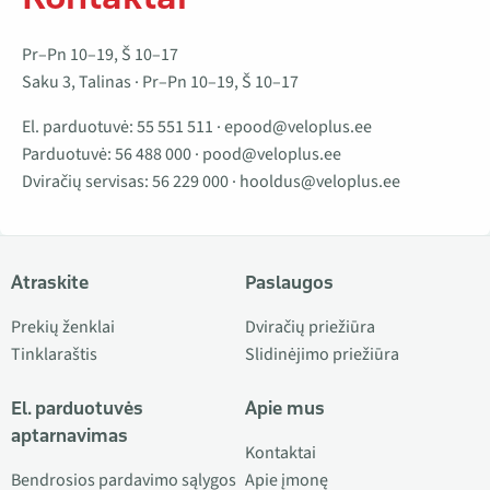
Pr–Pn 10–19, Š 10–17
Saku 3, Talinas · Pr–Pn 10–19, Š 10–17
El. parduotuvė:
55 551 511
·
epood@veloplus.ee
Parduotuvė:
56 488 000
·
pood@veloplus.ee
Dviračių servisas:
56 229 000
·
hooldus@veloplus.ee
Atraskite
Paslaugos
Prekių ženklai
Dviračių priežiūra
Tinklaraštis
Slidinėjimo priežiūra
El. parduotuvės
Apie mus
aptarnavimas
Kontaktai
Bendrosios pardavimo sąlygos
Apie įmonę