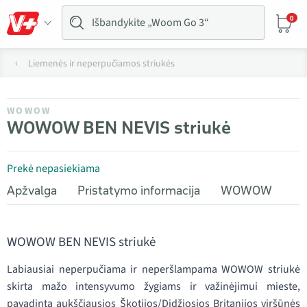
0
Liemenės ir neperpučiamos striukės
WOWOW
WOWOW BEN NEVIS striukė
Prekė nepasiekiama
Apžvalga
Pristatymo informacija
WOWOW
WOWOW BEN NEVIS striukė
Labiausiai neperpučiama ir neperšlampama WOWOW striukė
skirta mažo intensyvumo žygiams ir važinėjimui mieste,
pavadinta aukščiausios Škotijos/Didžiosios Britanijos viršūnės