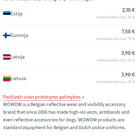
2,10 €
Estija
nemokamai nuo 50 €
7,50 €
Suomija
nemokamai nuo 75 €
3,90 €
Latvija
nemokamai nuo 50 €
3,90 €
Lietuva
nemokamai nuo 50 €
Peržiūrėti visas pristatymo galimybes
WOWOW is a Belgian reflective wear and visibility accessory
brand that since 2006 has made high-vis vests, armbands and
even reflective accessories for dogs. WOWOW products are
standard equipment for Belgian and Dutch police uniforms.