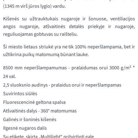
(1345 m virš jūros lygio) vardu.
Kišenės su užtrauktukais nugaroje ir šonuose, ventiliacijos
angos nugaroje, atšvaitinės detalės priekyje ir nugaroje,
reguliuojamas gobtuvas su raišteliu.
Ši miesto lietaus striukė yra ne tik 100% neperšlampama, bet ir
užtikrina puikų matomumą būnant lauke.
8500 mm neperšlampamumas - pralaidumas orui 3000 g/m² *
24 val.
2,5 sluoksnio audinys - pralaidus orui ir neperšlampamas
Suvirintos siūlės
Fluorescencinė geltona spalva
Atšvaitinės dalys - 360° matomumas
Galinės ir šoninės kišenės
Ilgesnė nugaros dalis
Su etikete, skirta „Multilight“ pritvirtinti gale