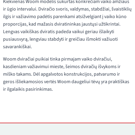
Kiekvienas Woom modelis sukurtas konkrečiam vaiko amžiaus
ir ūgio intervalui. Dviračio svoris, valdymas, stabdžiai, švaistiklių
ilgis ir važiavimo padėtis parenkami atsižvelgiant į vaiko kūno
proporcijas, kad mažasis dviratininkas jaustųsi užtikrintai.
Lengvas vaikiškas dviratis padeda vaikui geriau išlaikyti
pusiausvyrą, lengviau stabdyti ir greičiau išmokti važiuoti
savarankiškai.
Woom dviračiai puikiai tinka pirmajam vaiko dviračiui,
kasdieniam važiavimui mieste, šeimos dviračių išvykoms ir
miško takams. Dėl apgalvotos konstrukcijos, patvarumo ir
geros išliekamosios vertės Woom daugeliui tėvų yra praktiškas
ir ilgalaikis pasirinkimas.
Kontaktai