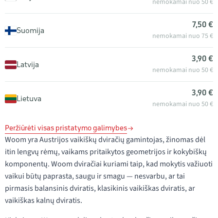
nemokamai nuo 50 €
7,50 €
Suomija
nemokamai nuo 75 €
3,90 €
Latvija
nemokamai nuo 50 €
3,90 €
Lietuva
nemokamai nuo 50 €
Peržiūrėti visas pristatymo galimybes
Woom yra Austrijos vaikiškų dviračių gamintojas, žinomas dėl
itin lengvų rėmų, vaikams pritaikytos geometrijos ir kokybiškų
komponentų. Woom dviračiai kuriami taip, kad mokytis važiuoti
vaikui būtų paprasta, saugu ir smagu — nesvarbu, ar tai
pirmasis balansinis dviratis, klasikinis vaikiškas dviratis, ar
vaikiškas kalnų dviratis.