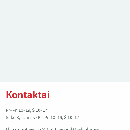
Kontaktai
Pr–Pn 10–19, Š 10–17
Saku 3, Talinas · Pr–Pn 10–19, Š 10–17
El. parduotuvė:
55 551 511
·
epood@veloplus.ee