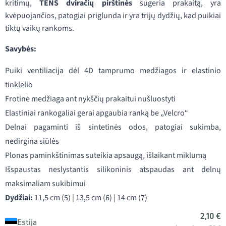
kritimų,
TENS dviračių pirštinės
sugeria prakaitą, yra
kvėpuojančios, patogiai priglunda ir yra trijų dydžių, kad puikiai
tiktų vaikų rankoms.
Savybės:
Puiki ventiliacija dėl 4D tamprumo medžiagos ir elastinio
tinklelio
Frotinė medžiaga ant nykščių prakaitui nušluostyti
Elastiniai rankogaliai gerai apgaubia ranką be „Velcro“
Delnai pagaminti iš sintetinės odos, patogiai sukimba,
nedirgina siūlės
Plonas paminkštinimas suteikia apsaugą, išlaikant miklumą
Išspaustas neslystantis silikoninis atspaudas ant delnų
maksimaliam sukibimui
Dydžiai:
11,5 cm (5) | 13,5 cm (6) | 14 cm (7)
2,10 €
Estija