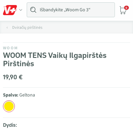
0
Dviračių pirštinės
WOOM
WOOM TENS Vaikų Ilgapirštės
Pirštinės
19,90 €
Spalva:
Geltona
Dydis: