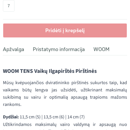
7
Pridėti į krepšelį
Apžvalga
Pristatymo informacija
WOOM
WOOM TENS Vaikų Ilgapirštės Pirštinės
Mūsų kvėpuojančios dviratininko pirštinės sukurtos taip, kad
vaikams būtų lengva jas užsidėti, užtikrinant maksimalų
sukibimą su vairu ir optimalią apsaugą trapioms mažoms
rankoms.
Dydžiai:
11,5 cm (5) | 13,5 cm (6) | 14 cm (7)
Užtikrindamos maksimalų vairo valdymą ir apsaugą nuo