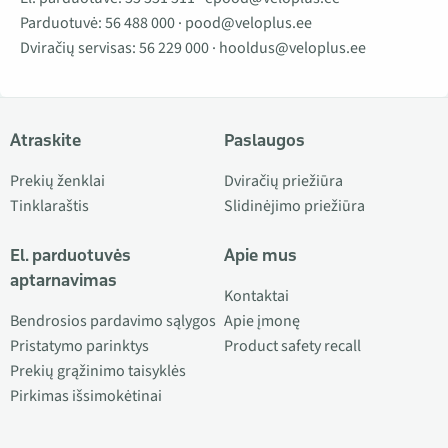
Parduotuvė:
56 488 000
·
pood@veloplus.ee
Dviračių servisas:
56 229 000
·
hooldus@veloplus.ee
Atraskite
Paslaugos
Prekių ženklai
Dviračių priežiūra
Tinklaraštis
Slidinėjimo priežiūra
El. parduotuvės
Apie mus
aptarnavimas
Kontaktai
Bendrosios pardavimo sąlygos
Apie įmonę
Pristatymo parinktys
Product safety recall
Prekių grąžinimo taisyklės
Pirkimas išsimokėtinai