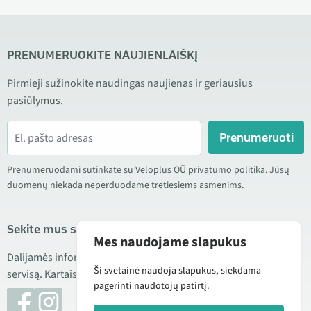
PRENUMERUOKITE NAUJIENLAIŠKĮ
Pirmieji sužinokite naudingas naujienas ir geriausius
pasiūlymus.
Prenumeruoti
Prenumeruodami sutinkate su Veloplus OÜ privatumo politika. Jūsų
duomenų niekada neperduodame tretiesiems asmenims.
Sekite mus socialiniuose tinkluose
Mes naudojame slapukus
Dalijamės informacija apie geras kainas, naujus produktus ir
Ši svetainė naudoja slapukus, siekdama
servisą. Kartais taip pat publikuojame produktų apžvalgas.
pagerinti naudotojų patirtį.