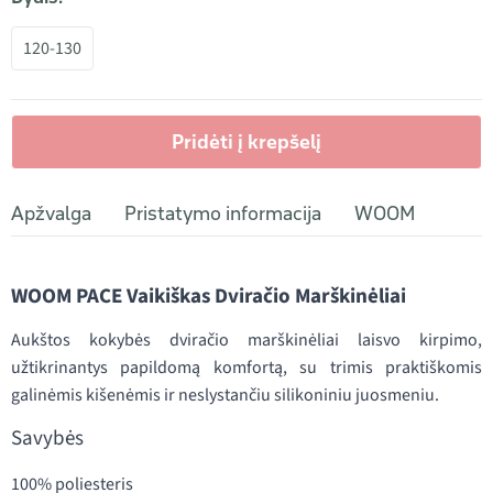
120-130
Pridėti į krepšelį
Apžvalga
Pristatymo informacija
WOOM
WOOM PACE Vaikiškas Dviračio Marškinėliai
Aukštos kokybės dviračio marškinėliai laisvo kirpimo,
užtikrinantys papildomą komfortą, su trimis praktiškomis
galinėmis kišenėmis ir neslystančiu silikoniniu juosmeniu.
Savybės
100% poliesteris