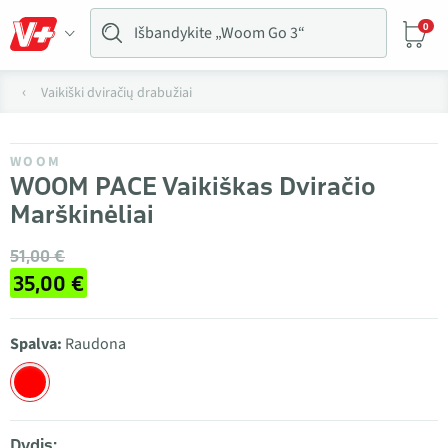
0
Vaikiški dviračių drabužiai
WOOM
WOOM PACE Vaikiškas Dviračio
Marškinėliai
51,00 €
35,00 €
Spalva:
Raudona
Dydis: