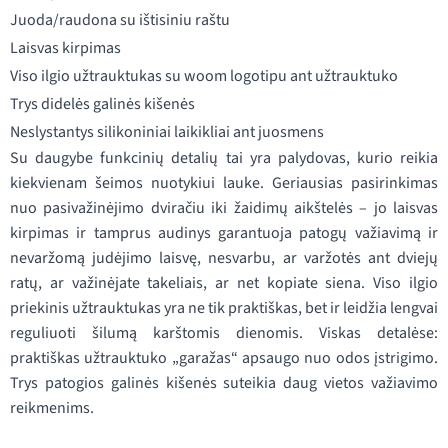
Juoda/raudona su ištisiniu raštu
Laisvas kirpimas
Viso ilgio užtrauktukas su woom logotipu ant užtrauktuko
Trys didelės galinės kišenės
Neslystantys silikoniniai laikikliai ant juosmens
Su daugybe funkcinių detalių tai yra palydovas, kurio reikia
kiekvienam šeimos nuotykiui lauke. Geriausias pasirinkimas
nuo pasivažinėjimo dviračiu iki žaidimų aikštelės – jo laisvas
kirpimas ir tamprus audinys garantuoja patogų važiavimą ir
nevaržomą judėjimo laisvę, nesvarbu, ar varžotės ant dviejų
ratų, ar važinėjate takeliais, ar net kopiate siena. Viso ilgio
priekinis užtrauktukas yra ne tik praktiškas, bet ir leidžia lengvai
reguliuoti šilumą karštomis dienomis. Viskas detalėse:
praktiškas užtrauktuko „garažas“ apsaugo nuo odos įstrigimo.
Trys patogios galinės kišenės suteikia daug vietos važiavimo
reikmenims.