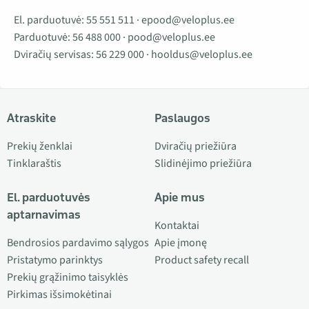
El. parduotuvė:
55 551 511
·
epood@veloplus.ee
Parduotuvė:
56 488 000
·
pood@veloplus.ee
Dviračių servisas:
56 229 000
·
hooldus@veloplus.ee
Atraskite
Paslaugos
Prekių ženklai
Dviračių priežiūra
Tinklaraštis
Slidinėjimo priežiūra
El. parduotuvės
Apie mus
aptarnavimas
Kontaktai
Bendrosios pardavimo sąlygos
Apie įmonę
Pristatymo parinktys
Product safety recall
Prekių grąžinimo taisyklės
Pirkimas išsimokėtinai