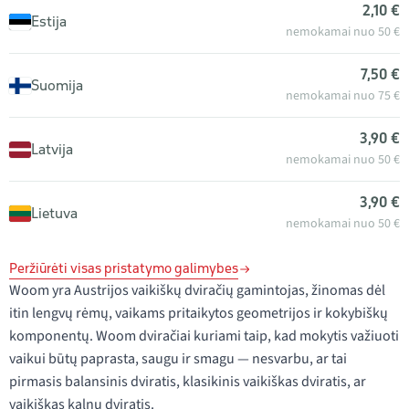
2,10 €
Estija
nemokamai nuo 50 €
7,50 €
Suomija
nemokamai nuo 75 €
3,90 €
Latvija
nemokamai nuo 50 €
3,90 €
Lietuva
nemokamai nuo 50 €
Peržiūrėti visas pristatymo galimybes
Woom yra Austrijos vaikiškų dviračių gamintojas, žinomas dėl
itin lengvų rėmų, vaikams pritaikytos geometrijos ir kokybiškų
komponentų. Woom dviračiai kuriami taip, kad mokytis važiuoti
vaikui būtų paprasta, saugu ir smagu — nesvarbu, ar tai
pirmasis balansinis dviratis, klasikinis vaikiškas dviratis, ar
vaikiškas kalnų dviratis.