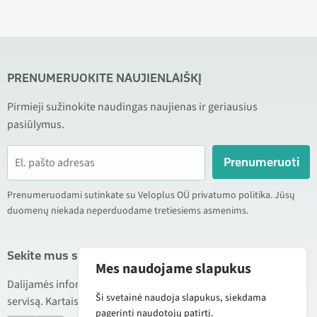
PRENUMERUOKITE NAUJIENLAIŠKĮ
Pirmieji sužinokite naudingas naujienas ir geriausius
pasiūlymus.
Prenumeruoti
Prenumeruodami sutinkate su Veloplus OÜ privatumo politika. Jūsų
duomenų niekada neperduodame tretiesiems asmenims.
Sekite mus socialiniuose tinkluose
Mes naudojame slapukus
Dalijamės informacija apie geras kainas, naujus produktus ir
Ši svetainė naudoja slapukus, siekdama
servisą. Kartais taip pat publikuojame produktų apžvalgas.
pagerinti naudotojų patirtį.