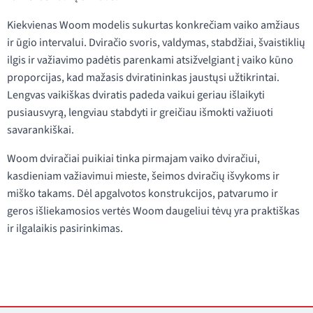
Kiekvienas Woom modelis sukurtas konkrečiam vaiko amžiaus
ir ūgio intervalui. Dviračio svoris, valdymas, stabdžiai, švaistiklių
ilgis ir važiavimo padėtis parenkami atsižvelgiant į vaiko kūno
proporcijas, kad mažasis dviratininkas jaustųsi užtikrintai.
Lengvas vaikiškas dviratis padeda vaikui geriau išlaikyti
pusiausvyrą, lengviau stabdyti ir greičiau išmokti važiuoti
savarankiškai.
Woom dviračiai puikiai tinka pirmajam vaiko dviračiui,
kasdieniam važiavimui mieste, šeimos dviračių išvykoms ir
miško takams. Dėl apgalvotos konstrukcijos, patvarumo ir
geros išliekamosios vertės Woom daugeliui tėvų yra praktiškas
ir ilgalaikis pasirinkimas.