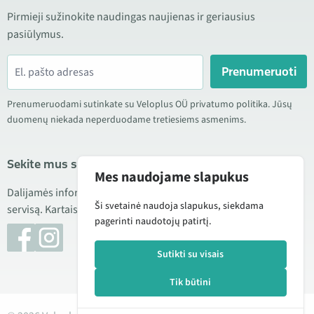
Pirmieji sužinokite naudingas naujienas ir geriausius
pasiūlymus.
Prenumeruoti
Prenumeruodami sutinkate su Veloplus OÜ privatumo politika. Jūsų
duomenų niekada neperduodame tretiesiems asmenims.
Sekite mus socialiniuose tinkluose
Mes naudojame slapukus
Dalijamės informacija apie geras kainas, naujus produktus ir
Ši svetainė naudoja slapukus, siekdama
servisą. Kartais taip pat publikuojame produktų apžvalgas.
pagerinti naudotojų patirtį.
Sutikti su visais
Tik būtini