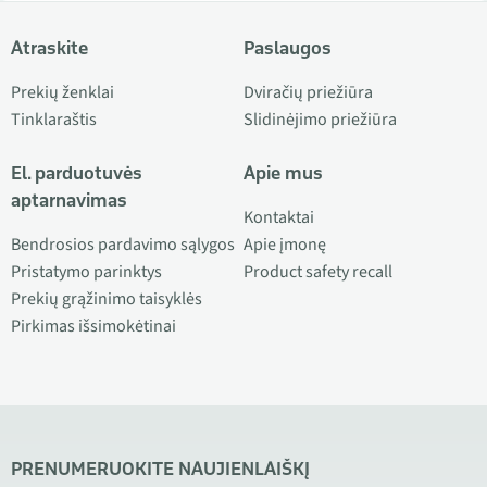
Atraskite
Paslaugos
Prekių ženklai
Dviračių priežiūra
Tinklaraštis
Slidinėjimo priežiūra
El. parduotuvės
Apie mus
aptarnavimas
Kontaktai
Bendrosios pardavimo sąlygos
Apie įmonę
Pristatymo parinktys
Product safety recall
Prekių grąžinimo taisyklės
Pirkimas išsimokėtinai
PRENUMERUOKITE NAUJIENLAIŠKĮ