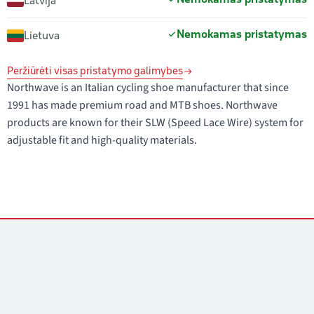
Latvija
Nemokamas pristatymas
Lietuva
Peržiūrėti visas pristatymo galimybes
Northwave is an Italian cycling shoe manufacturer that since
1991 has made premium road and MTB shoes. Northwave
products are known for their SLW (Speed Lace Wire) system for
adjustable fit and high-quality materials.
Kontaktai