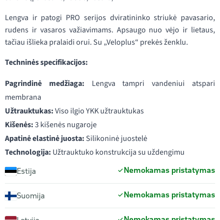
Lengva ir patogi PRO serijos dviratininko striukė pavasario,
rudens ir vasaros važiavimams. Apsaugo nuo vėjo ir lietaus,
tačiau išlieka pralaidi orui. Su „Veloplus“ prekės ženklu.
Techninės specifikacijos:
Pagrindinė medžiaga:
Lengva tampri vandeniui atspari
membrana
Užtrauktukas:
Viso ilgio YKK užtrauktukas
Kišenės:
3 kišenės nugaroje
Apatinė elastinė juosta:
Silikoninė juostelė
Technologija:
Užtrauktuko konstrukcija su uždengimu
Nemokamas pristatymas
Estija
Nemokamas pristatymas
Suomija
Nemokamas pristatymas