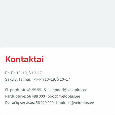
Kontaktai
Pr–Pn 10–19, Š 10–17
Saku 3, Talinas · Pr–Pn 10–19, Š 10–17
El. parduotuvė:
55 551 511
·
epood@veloplus.ee
Parduotuvė:
56 488 000
·
pood@veloplus.ee
Dviračių servisas:
56 229 000
·
hooldus@veloplus.ee