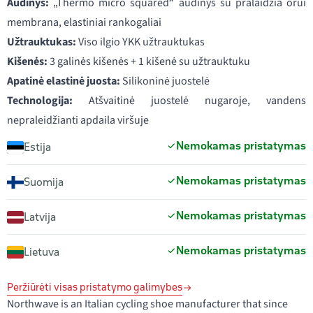
Audinys:
„Thermo micro squared“ audinys su pralaidžia orui
membrana, elastiniai rankogaliai
Užtrauktukas:
Viso ilgio YKK užtrauktukas
Kišenės:
3 galinės kišenės + 1 kišenė su užtrauktuku
Apatinė elastinė juosta:
Silikoninė juostelė
Technologija:
Atšvaitinė juostelė nugaroje, vandens
nepraleidžianti apdaila viršuje
Nemokamas pristatymas
Estija
Nemokamas pristatymas
Suomija
Nemokamas pristatymas
Latvija
Nemokamas pristatymas
Lietuva
Peržiūrėti visas pristatymo galimybes
Northwave is an Italian cycling shoe manufacturer that since