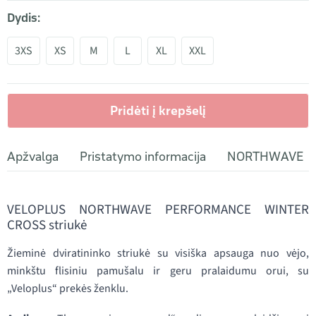
Dydis:
3XS
XS
M
L
XL
XXL
Pridėti į krepšelį
Apžvalga
Pristatymo informacija
NORTHWAVE
VELOPLUS NORTHWAVE PERFORMANCE WINTER
CROSS striukė
Žieminė dviratininko striukė su visiška apsauga nuo vėjo,
minkštu flisiniu pamušalu ir geru pralaidumu orui, su
„Veloplus“ prekės ženklu.