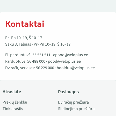
Kontaktai
Pr–Pn 10–19, Š 10–17
Saku 3, Talinas · Pr–Pn 10–19, Š 10–17
El. parduotuvė:
55 551 511
·
epood@veloplus.ee
Parduotuvė:
56 488 000
·
pood@veloplus.ee
Dviračių servisas:
56 229 000
·
hooldus@veloplus.ee
Atraskite
Paslaugos
Prekių ženklai
Dviračių priežiūra
Tinklaraštis
Slidinėjimo priežiūra