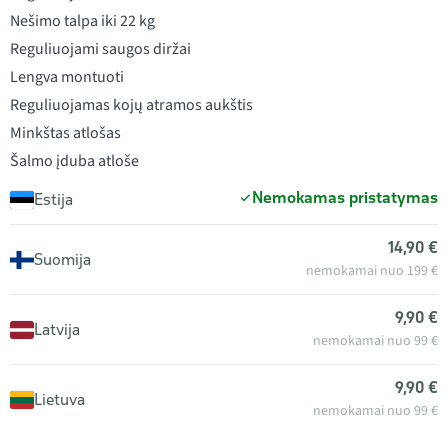
Nešimo talpa iki 22 kg
Reguliuojami saugos diržai
Lengva montuoti
Reguliuojamas kojų atramos aukštis
Minkštas atlošas
Šalmo įduba atloše
Nemokamas pristatymas
Estija
14,90 €
Suomija
nemokamai nuo 199 €
9,90 €
Latvija
nemokamai nuo 99 €
9,90 €
Lietuva
nemokamai nuo 99 €