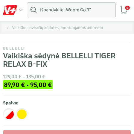
0
Vaikiškos dviračių kėdutės, montuojamos ant rėmo
BELLELLI
Vaikiška sėdynė BELLELLI TIGER
RELAX B-FIX
129,00 € - 135,00 €
89,90 € - 95,00 €
Spalva: