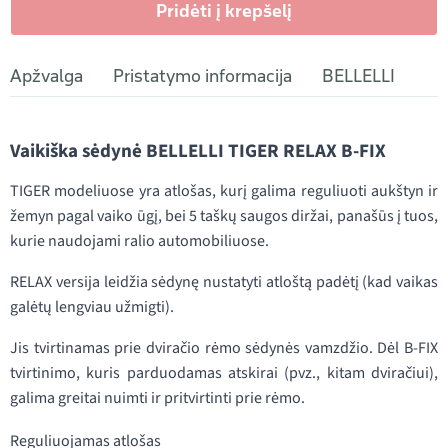
Pridėti į krepšelį
Apžvalga
Pristatymo informacija
BELLELLI
Vaikiška sėdynė BELLELLI TIGER RELAX B-FIX
TIGER modeliuose yra atlošas, kurį galima reguliuoti aukštyn ir
žemyn pagal vaiko ūgį, bei 5 taškų saugos diržai, panašūs į tuos,
kurie naudojami ralio automobiliuose.
RELAX versija leidžia sėdynę nustatyti atloštą padėtį (kad vaikas
galėtų lengviau užmigti).
Jis tvirtinamas prie dviračio rėmo sėdynės vamzdžio. Dėl B-FIX
tvirtinimo, kuris parduodamas atskirai (pvz., kitam dviračiui),
galima greitai nuimti ir pritvirtinti prie rėmo.
Reguliuojamas atlošas