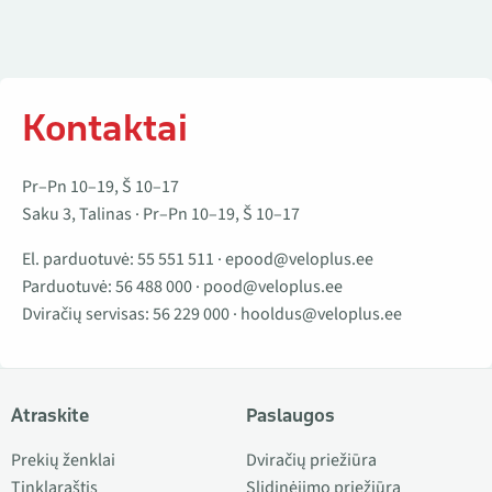
Kontaktai
Pr–Pn 10–19, Š 10–17
Saku 3, Talinas · Pr–Pn 10–19, Š 10–17
El. parduotuvė:
55 551 511
·
epood@veloplus.ee
Parduotuvė:
56 488 000
·
pood@veloplus.ee
Dviračių servisas:
56 229 000
·
hooldus@veloplus.ee
Atraskite
Paslaugos
Prekių ženklai
Dviračių priežiūra
Tinklaraštis
Slidinėjimo priežiūra