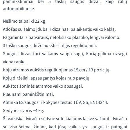
paminkštinimai bei 5 taškų saugos diržai, kaip ralių
automobiliuose.
Nešimo talpa iki 22 kg
Atlošas su šalmo įduba ir dizainas, palaikantis vaiko kaklą.
Pagaminta iš patvaraus, netoksiško plastiko, lengvai valomo.
3 taškų saugos diržo aukštis ir ilgis reguliuojami.
Saugos diržas turi vaikams saugų sagtį, kurią galima užsegti
viena ranka.
Kojų atramos aukštis reguliuojamas 15 cm / 13 pozicijų.
Kojų dirželiai, apsaugantys kojas nuo pavojų.
Aukštos šoninės atramos vaiko apsaugai.
Plaunami paminkštinimai.
Atitinka ES saugos ir kokybės testus TÜV, GS, EN14344.
Sėdynės svoris ~4 kg.
Ši vaikiška dviračio sėdynė suteikia jums laisvę važiuoti dviračiu
su visa šeima, žinant, kad jūsų vaikas yra saugus ir patogiai