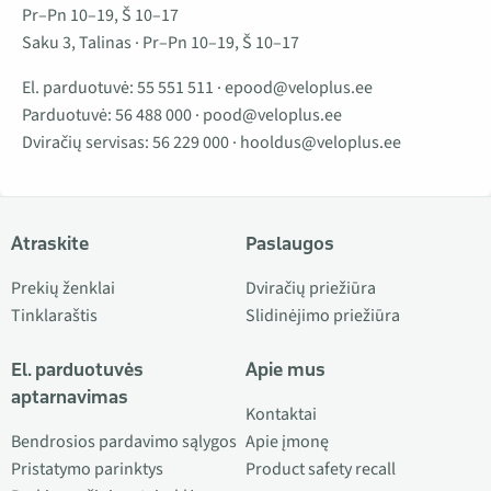
Pr–Pn 10–19, Š 10–17
Saku 3, Talinas · Pr–Pn 10–19, Š 10–17
El. parduotuvė:
55 551 511
·
epood@veloplus.ee
Parduotuvė:
56 488 000
·
pood@veloplus.ee
Dviračių servisas:
56 229 000
·
hooldus@veloplus.ee
Atraskite
Paslaugos
Prekių ženklai
Dviračių priežiūra
Tinklaraštis
Slidinėjimo priežiūra
El. parduotuvės
Apie mus
aptarnavimas
Kontaktai
Bendrosios pardavimo sąlygos
Apie įmonę
Pristatymo parinktys
Product safety recall