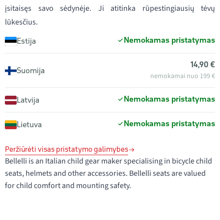
įsitaisęs savo sėdynėje. Ji atitinka rūpestingiausių tėvų
lūkesčius.
Nemokamas pristatymas
Estija
14,90 €
Suomija
nemokamai nuo 199 €
Nemokamas pristatymas
Latvija
Nemokamas pristatymas
Lietuva
Peržiūrėti visas pristatymo galimybes
Bellelli is an Italian child gear maker specialising in bicycle child
seats, helmets and other accessories. Bellelli seats are valued
for child comfort and mounting safety.