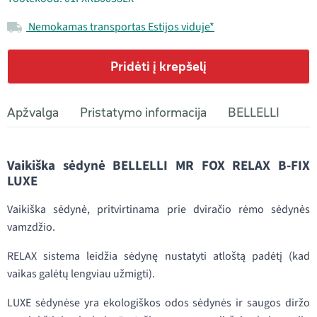
Nemokamas transportas Estijos viduje*
Pridėti į krepšelį
Apžvalga
Pristatymo informacija
BELLELLI
Vaikiška sėdynė BELLELLI MR FOX RELAX B-FIX
LUXE
Vaikiška sėdynė, pritvirtinama prie dviračio rėmo sėdynės
vamzdžio.
RELAX sistema leidžia sėdynę nustatyti atloštą padėtį (kad
vaikas galėtų lengviau užmigti).
LUXE sėdynėse yra ekologiškos odos sėdynės ir saugos diržo