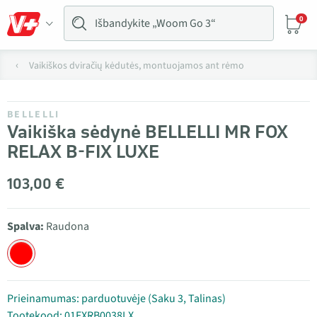
0
Vaikiškos dviračių kėdutės, montuojamos ant rėmo
BELLELLI
Vaikiška sėdynė BELLELLI MR FOX
RELAX B-FIX LUXE
103,00 €
Spalva:
Raudona
Prieinamumas: parduotuvėje (Saku 3, Talinas)
Tootekood: 01FXRB0038LX