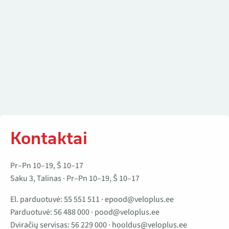
Kontaktai
Pr–Pn 10–19, Š 10–17
Saku 3, Talinas · Pr–Pn 10–19, Š 10–17
El. parduotuvė:
55 551 511
·
epood@veloplus.ee
Parduotuvė:
56 488 000
·
pood@veloplus.ee
Dviračių servisas:
56 229 000
·
hooldus@veloplus.ee