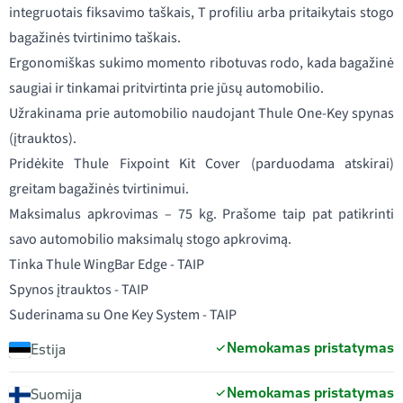
integruotais fiksavimo taškais, T profiliu arba pritaikytais stogo
bagažinės tvirtinimo taškais.
Ergonomiškas sukimo momento ribotuvas rodo, kada bagažinė
saugiai ir tinkamai pritvirtinta prie jūsų automobilio.
Užrakinama prie automobilio naudojant Thule One-Key spynas
(įtrauktos).
Pridėkite Thule Fixpoint Kit Cover (parduodama atskirai)
greitam bagažinės tvirtinimui.
Maksimalus apkrovimas – 75 kg. Prašome taip pat patikrinti
savo automobilio maksimalų stogo apkrovimą.
Tinka Thule WingBar Edge - TAIP
Spynos įtrauktos - TAIP
Suderinama su One Key System - TAIP
Nemokamas pristatymas
Estija
Nemokamas pristatymas
Suomija