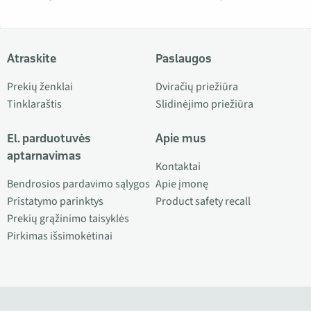
Atraskite
Paslaugos
Prekių ženklai
Dviračių priežiūra
Tinklaraštis
Slidinėjimo priežiūra
El. parduotuvės
Apie mus
aptarnavimas
Kontaktai
Bendrosios pardavimo sąlygos
Apie įmonę
Pristatymo parinktys
Product safety recall
Prekių grąžinimo taisyklės
Pirkimas išsimokėtinai