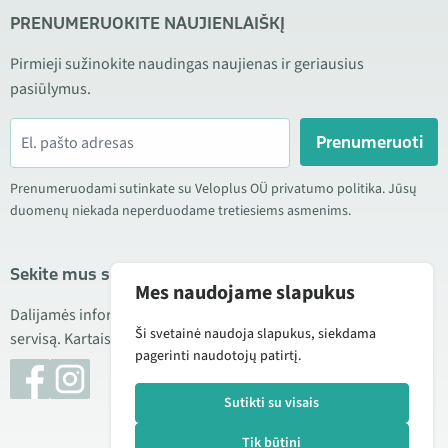
PRENUMERUOKITE NAUJIENLAIŠKĮ
Pirmieji sužinokite naudingas naujienas ir geriausius
pasiūlymus.
Prenumeruoti
Prenumeruodami sutinkate su Veloplus OÜ privatumo politika. Jūsų
duomenų niekada neperduodame tretiesiems asmenims.
Sekite mus socialiniuose tinkluose
Mes naudojame slapukus
Dalijamės informacija apie geras kainas, naujus produktus ir
Ši svetainė naudoja slapukus, siekdama
servisą. Kartais taip pat publikuojame produktų apžvalgas.
pagerinti naudotojų patirtį.
Sutikti su visais
Tik būtini