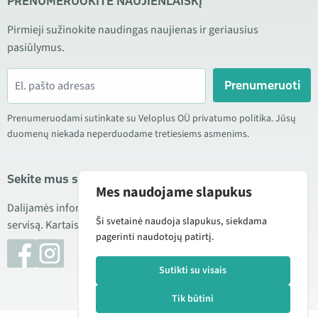
PRENUMERUOKITE NAUJIENLAIŠKĮ
Pirmieji sužinokite naudingas naujienas ir geriausius
pasiūlymus.
Prenumeruoti
Prenumeruodami sutinkate su Veloplus OÜ privatumo politika. Jūsų
duomenų niekada neperduodame tretiesiems asmenims.
Sekite mus socialiniuose tinkluose
Mes naudojame slapukus
Dalijamės informacija apie geras kainas, naujus produktus ir
Ši svetainė naudoja slapukus, siekdama
servisą. Kartais taip pat publikuojame produktų apžvalgas.
pagerinti naudotojų patirtį.
Sutikti su visais
Tik būtini