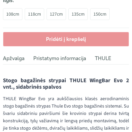
Ilgis:
108cm
118cm
127cm
135cm
150cm
Pridėti į krepšelį
Apžvalga
Pristatymo informacija
THULE
Stogo bagažinės strypai THULE WingBar Evo 2
vnt., sidabrinės spalvos
THULE WingBar Evo yra aukščiausios klasės aerodinaminis
stogo bagažinės strypas Thule Evo stogo bagažinės sistemai. Su
švariu sidabriniu paviršiumi šie krovinio strypai derina tvirtą
konstrukciją, tylų važiavimą ir lengvą priedų montavimą, todėl
jie tinka stogo dėžėms, dviračių laikikliams, slidžių laikikliams ir