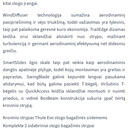
kitai stogo įrangai.
WindDiffuser technologija sumažina aerodinaminį
pasipriešinimą ir vėjo triukšmą, todėl važiavimas yra tylesnis,
taip pat palaikoma geresnė kuro ekonomija. TrailEdge dizainas
leidžia orui sklandžiai atsiskirti nuo strypo, mažinant
turbulenciją ir gerinant aerodinaminį efektyvumą net didesniu
greičiu.
SmartSlides ilgio skalė taip pat veikia kaip aerodinaminis
dangtis apatinėje plyšyje, todėl kojų montavimas yra greitas ir
paprastas. SwingBlade galinė kepurėlė lengvai pasukama
atidarymui, kad būtų galima pasiekti T-bėgelį. Viršutinis T-
bėgelis su QuickAccess leidžia sklandžiai montuoti ir nuimti
priedus, o vidinė BoxBeam konstrukcija sukuria ypač tvirtą
krovinio strypą.
Krovinio strypas Thule Evo stogo bagažinės sistemoms
Komplekte 2 sidabriniai stogo bagažinės strypai