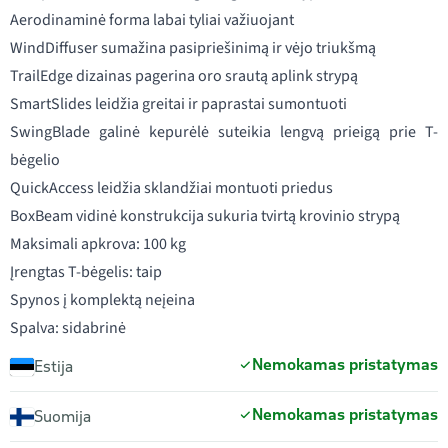
Aerodinaminė forma labai tyliai važiuojant
WindDiffuser sumažina pasipriešinimą ir vėjo triukšmą
TrailEdge dizainas pagerina oro srautą aplink strypą
SmartSlides leidžia greitai ir paprastai sumontuoti
SwingBlade galinė kepurėlė suteikia lengvą prieigą prie T-
bėgelio
QuickAccess leidžia sklandžiai montuoti priedus
BoxBeam vidinė konstrukcija sukuria tvirtą krovinio strypą
Maksimali apkrova: 100 kg
Įrengtas T-bėgelis: taip
Spynos į komplektą neįeina
Spalva: sidabrinė
Nemokamas pristatymas
Estija
Nemokamas pristatymas
Suomija