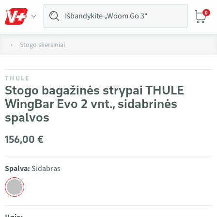
0
Stogo skersiniai
THULE
Stogo bagažinės strypai THULE
WingBar Evo 2 vnt., sidabrinės
spalvos
156,00 €
Spalva:
Sidabras