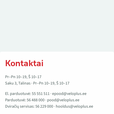
Kontaktai
Pr–Pn 10–19, Š 10–17
Saku 3, Talinas · Pr–Pn 10–19, Š 10–17
El. parduotuvė:
55 551 511
·
epood@veloplus.ee
Parduotuvė:
56 488 000
·
pood@veloplus.ee
Dviračių servisas:
56 229 000
·
hooldus@veloplus.ee