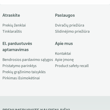
Atraskite
Paslaugos
Prekių ženklai
Dviračių priežiūra
Tinklaraštis
Slidinėjimo priežiūra
El. parduotuvės
Apie mus
aptarnavimas
Kontaktai
Bendrosios pardavimo sąlygos
Apie įmonę
Pristatymo parinktys
Product safety recall
Prekių grąžinimo taisyklės
Pirkimas išsimokėtinai