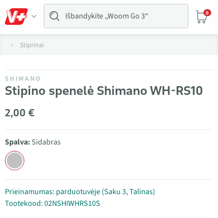
0
Stiprinai
SHIMANO
Stipino spenelė Shimano WH-RS10
2,00 €
Spalva:
Sidabras
Prieinamumas: parduotuvėje (Saku 3, Talinas)
Tootekood: 02NSHIWHRS10S