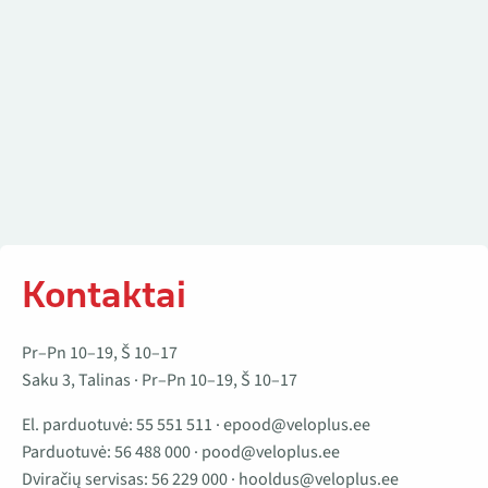
Kontaktai
Pr–Pn 10–19, Š 10–17
Saku 3, Talinas · Pr–Pn 10–19, Š 10–17
El. parduotuvė:
55 551 511
·
epood@veloplus.ee
Parduotuvė:
56 488 000
·
pood@veloplus.ee
Dviračių servisas:
56 229 000
·
hooldus@veloplus.ee