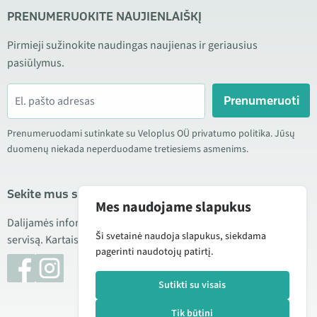
PRENUMERUOKITE NAUJIENLAIŠKĮ
Pirmieji sužinokite naudingas naujienas ir geriausius
pasiūlymus.
Prenumeruoti
Prenumeruodami sutinkate su Veloplus OÜ privatumo politika. Jūsų
duomenų niekada neperduodame tretiesiems asmenims.
Sekite mus socialiniuose tinkluose
Mes naudojame slapukus
Dalijamės informacija apie geras kainas, naujus produktus ir
Ši svetainė naudoja slapukus, siekdama
servisą. Kartais taip pat publikuojame produktų apžvalgas.
pagerinti naudotojų patirtį.
Sutikti su visais
Tik būtini