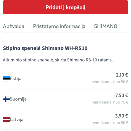
Pridėti į krepšelį
Apžvalga
Pristatymo informacija
SHIMANO
Stipino spenelė Shimano WH-RS10
Aliuminio stipino spenelė, skirta Shimano RS-10 ratams.
2,10 €
Estija
nemokamai nuo 50 €
7,50 €
Suomija
nemokamai nuo 75 €
3,90 €
Latvija
nemokamai nuo 50 €