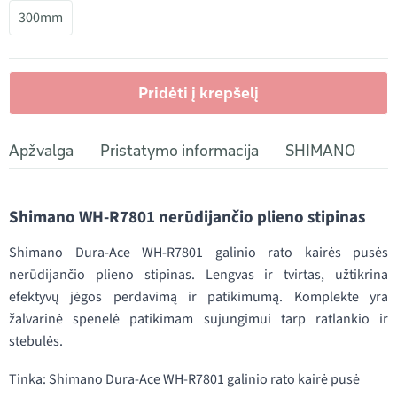
300mm
Pridėti į krepšelį
Apžvalga
Pristatymo informacija
SHIMANO
Shimano WH-R7801 nerūdijančio plieno stipinas
Shimano Dura-Ace WH-R7801 galinio rato kairės pusės
nerūdijančio plieno stipinas. Lengvas ir tvirtas, užtikrina
efektyvų jėgos perdavimą ir patikimumą. Komplekte yra
žalvarinė spenelė patikimam sujungimui tarp ratlankio ir
stebulės.
Tinka: Shimano Dura-Ace WH-R7801 galinio rato kairė pusė