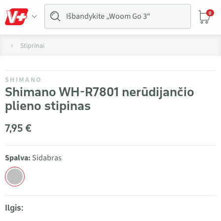
0
Stiprinai
SHIMANO
Shimano WH-R7801 nerūdijančio
plieno stipinas
7,95 €
Spalva:
Sidabras
Ilgis: