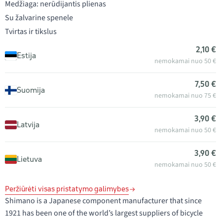
Medžiaga: nerūdijantis plienas
Su žalvarine spenele
Tvirtas ir tikslus
2,10 €
Estija
nemokamai nuo 50 €
7,50 €
Suomija
nemokamai nuo 75 €
3,90 €
Latvija
nemokamai nuo 50 €
3,90 €
Lietuva
nemokamai nuo 50 €
Peržiūrėti visas pristatymo galimybes
Shimano is a Japanese component manufacturer that since
1921 has been one of the world’s largest suppliers of bicycle