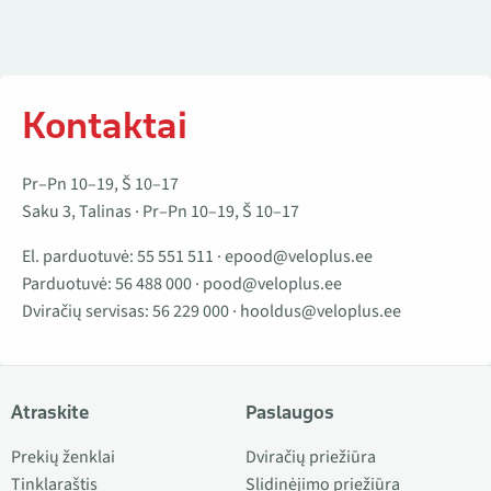
Kontaktai
Pr–Pn 10–19, Š 10–17
Saku 3, Talinas · Pr–Pn 10–19, Š 10–17
El. parduotuvė:
55 551 511
·
epood@veloplus.ee
Parduotuvė:
56 488 000
·
pood@veloplus.ee
Dviračių servisas:
56 229 000
·
hooldus@veloplus.ee
Atraskite
Paslaugos
Prekių ženklai
Dviračių priežiūra
Tinklaraštis
Slidinėjimo priežiūra