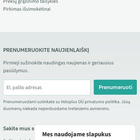
Prekių grąžinimo taisyklės
Pirkimas išsimokėtinai
PRENUMERUOKITE NAUJIENLAIŠKĮ
Pirmieji sužinokite naudingas naujienas ir geriausius
pasiūlymus.
Prenumeruoti
Prenumeruodami sutinkate su Veloplus OÜ privatumo politika. Jūsų
duomenų niekada neperduodame tretiesiems asmenims.
Sekite mus socialiniuose tinkluose
Mes naudojame slapukus