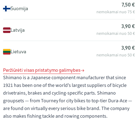
7,50 €
Suomija
nemokamai nuo 75 €
3,90 €
Latvija
nemokamai nuo 50 €
3,90 €
Lietuva
nemokamai nuo 50 €
Peržiūrėti visas pristatymo galimybes
Shimano is a Japanese component manufacturer that since
1921 has been one of the world’s largest suppliers of bicycle
drivetrains, brakes and cycling-specific parts. Shimano
groupsets — from Tourney for city bikes to top-tier Dura-Ace —
are found on virtually every serious bike brand. The company
also makes fishing tackle and rowing components.