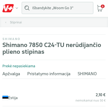
0
Stiprinai
SHIMANO
Shimano 7850 C24-TU nerūdijančio
plieno stipinas
Prekė nepasiekiama
Apžvalga
Pristatymo informacija
SHIMANO
2,10 €
Estija
nemokamai nuo 50 €