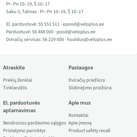
Pr–Pn 10–19, Š 10–17
Saku 3, Talinas · Pr–Pn 10–19, Š 10–17
El. parduotuvė:
55 551 511
·
epood@veloplus.ee
Parduotuvė:
56 488 000
·
pood@veloplus.ee
Dviračių servisas:
56 229 000
·
hooldus@veloplus.ee
Atraskite
Paslaugos
Prekių ženklai
Dviračių priežiūra
Tinklaraštis
Slidinėjimo priežiūra
El. parduotuvės
Apie mus
aptarnavimas
Kontaktai
Bendrosios pardavimo sąlygos
Apie įmonę
Pristatymo parinktys
Product safety recall