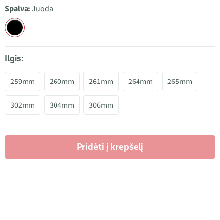
Spalva:
Juoda
Ilgis:
259mm
260mm
261mm
264mm
265mm
302mm
304mm
306mm
Pridėti į krepšelį