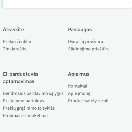
Atraskite
Paslaugos
Prekių ženklai
Dviračių priežiūra
Tinklaraštis
Slidinėjimo priežiūra
El. parduotuvės
Apie mus
aptarnavimas
Kontaktai
Bendrosios pardavimo sąlygos
Apie įmonę
Pristatymo parinktys
Product safety recall
Prekių grąžinimo taisyklės
Pirkimas išsimokėtinai