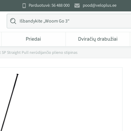
Parduotuvė: 56 488 000
pood@veloplus.ee
Priedai
Dviračių drabužiai
 SP Straight Pull nerūdijančio plieno stipinas