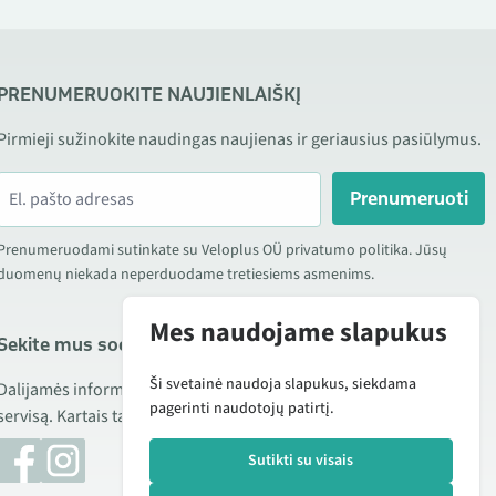
PRENUMERUOKITE NAUJIENLAIŠKĮ
Pirmieji sužinokite naudingas naujienas ir geriausius pasiūlymus.
Prenumeruoti
Prenumeruodami sutinkate su Veloplus OÜ privatumo politika. Jūsų
duomenų niekada neperduodame tretiesiems asmenims.
Mes naudojame slapukus
Sekite mus socialiniuose tinkluose
Ši svetainė naudoja slapukus, siekdama
Dalijamės informacija apie geras kainas, naujus produktus ir
pagerinti naudotojų patirtį.
servisą. Kartais taip pat publikuojame produktų apžvalgas.
Sutikti su visais