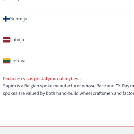
Suomija
Latvija
Lietuva
Peržiūrėti visas pristatymo galimybes
Sapim is a Belgian spoke manufacturer whose Race and CX-Ray mo
spokes are valued by both hand-build wheel craftsmen and facto
Kontaktai