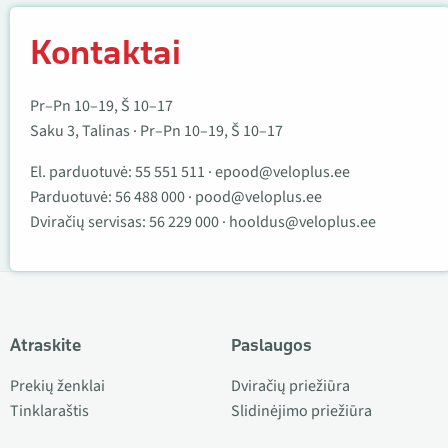
Kontaktai
Pr–Pn 10–19, Š 10–17
Saku 3, Talinas · Pr–Pn 10–19, Š 10–17
El. parduotuvė:
55 551 511
·
epood@veloplus.ee
Parduotuvė:
56 488 000
·
pood@veloplus.ee
Dviračių servisas:
56 229 000
·
hooldus@veloplus.ee
Atraskite
Paslaugos
Prekių ženklai
Dviračių priežiūra
Tinklaraštis
Slidinėjimo priežiūra