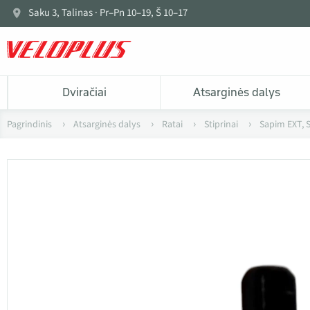
Saku 3, Talinas · Pr–Pn 10–19, Š 10–17
Dviračiai
Atsarginės dalys
Pagrindinis
Atsarginės dalys
Ratai
Stiprinai
Sapim EXT, 