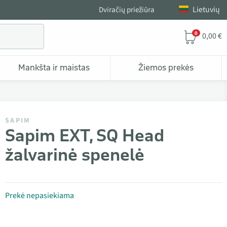
Lietuvių
Dviračių priežiūra
0
0,00 €
Mankšta ir maistas
Žiemos prekės
SAPIM
Sapim EXT, SQ Head
žalvarinė spenelė
Prekė nepasiekiama