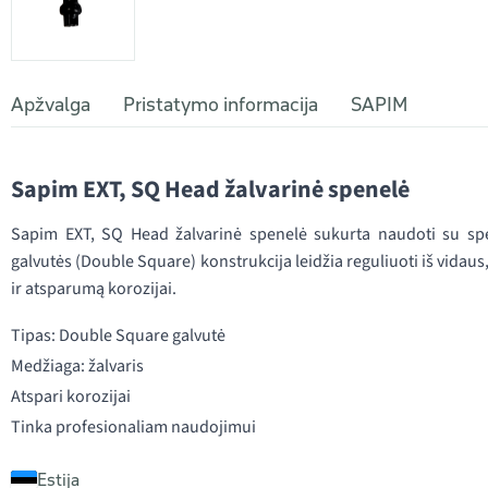
Apžvalga
Pristatymo informacija
SAPIM
Sapim EXT, SQ Head žalvarinė spenelė
Sapim EXT, SQ Head žalvarinė spenelė sukurta naudoti su spec
galvutės (Double Square) konstrukcija leidžia reguliuoti iš vidau
ir atsparumą korozijai.
Tipas: Double Square galvutė
Medžiaga: žalvaris
Atspari korozijai
Tinka profesionaliam naudojimui
Estija