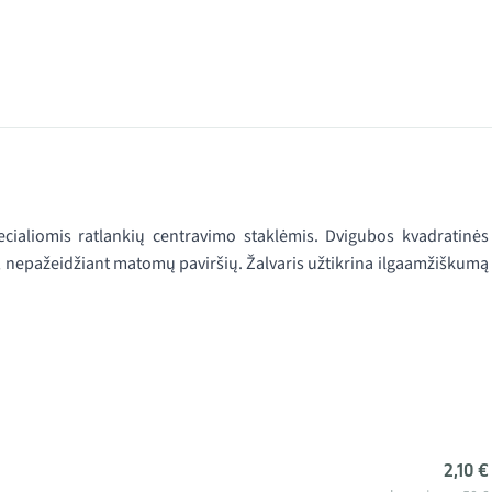
ialiomis ratlankių centravimo staklėmis. Dvigubos kvadratinės
s, nepažeidžiant matomų paviršių. Žalvaris užtikrina ilgaamžiškumą
2,10 €