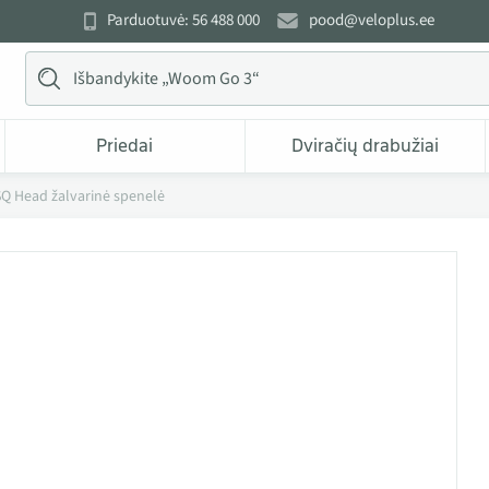
Parduotuvė: 56 488 000
pood@veloplus.ee
Priedai
Dviračių drabužiai
SQ Head žalvarinė spenelė