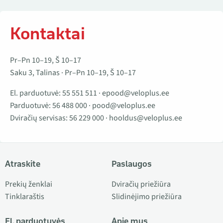
Kontaktai
Pr–Pn 10–19, Š 10–17
Saku 3, Talinas · Pr–Pn 10–19, Š 10–17
El. parduotuvė:
55 551 511
·
epood@veloplus.ee
Parduotuvė:
56 488 000
·
pood@veloplus.ee
Dviračių servisas:
56 229 000
·
hooldus@veloplus.ee
Atraskite
Paslaugos
Prekių ženklai
Dviračių priežiūra
Tinklaraštis
Slidinėjimo priežiūra
El. parduotuvės
Apie mus