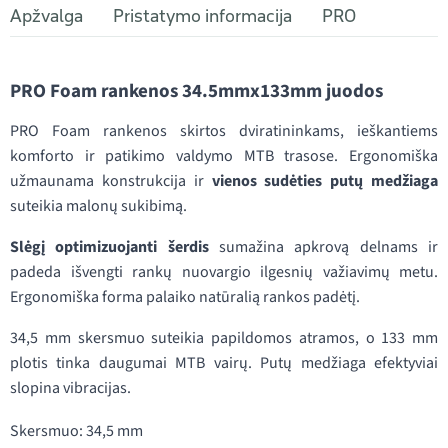
Apžvalga
Pristatymo informacija
PRO
PRO Foam rankenos 34.5mmx133mm juodos
PRO Foam rankenos skirtos dviratininkams, ieškantiems
komforto ir patikimo valdymo MTB trasose. Ergonomiška
užmaunama konstrukcija ir
vienos sudėties putų medžiaga
suteikia malonų sukibimą.
Slėgį optimizuojanti šerdis
sumažina apkrovą delnams ir
padeda išvengti rankų nuovargio ilgesnių važiavimų metu.
Ergonomiška forma palaiko natūralią rankos padėtį.
34,5 mm skersmuo suteikia papildomos atramos, o 133 mm
plotis tinka daugumai MTB vairų. Putų medžiaga efektyviai
slopina vibracijas.
Skersmuo: 34,5 mm