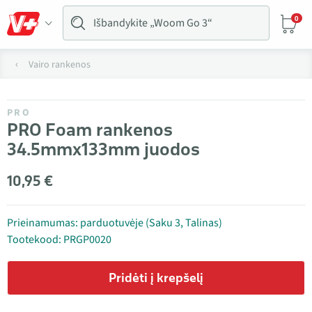
0
Vairo rankenos
PRO
PRO Foam rankenos
34.5mmx133mm juodos
10,95 €
Prieinamumas: parduotuvėje (Saku 3, Talinas)
Tootekood: PRGP0020
Pridėti į krepšelį