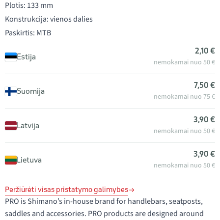
Plotis: 133 mm
Konstrukcija: vienos dalies
Paskirtis: MTB
2,10 €
Estija
nemokamai nuo 50 €
7,50 €
Suomija
nemokamai nuo 75 €
3,90 €
Latvija
nemokamai nuo 50 €
3,90 €
Lietuva
nemokamai nuo 50 €
Peržiūrėti visas pristatymo galimybes
PRO is Shimano’s in-house brand for handlebars, seatposts,
saddles and accessories. PRO products are designed around