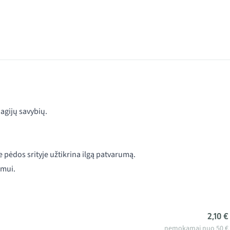
iagijų savybių.
e pėdos srityje užtikrina ilgą patvarumą.
imui.
2,10 €
nemokamai nuo 50 €