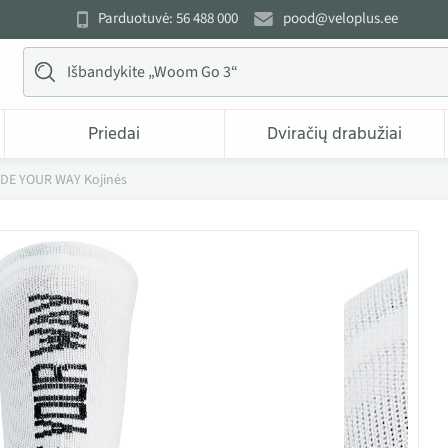
Parduotuvė: 56 488 000
pood@veloplus.ee
Priedai
Dviračių drabužiai
DE YOUR WAY Kojinės