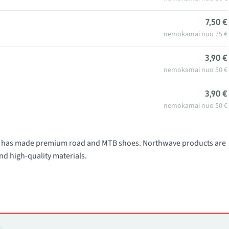
7,50 €
nemokamai nuo 75 €
3,90 €
nemokamai nuo 50 €
3,90 €
nemokamai nuo 50 €
991 has made premium road and MTB shoes. Northwave products are
nd high-quality materials.