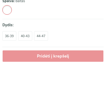
Spalva:
Baltas
Dydis:
36-39
40-43
44-47
Pridėti į krepšelį