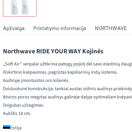
Apžvalga
Pristatymo informacija
NORTHWAVE
Northwave RIDE YOUR WAY Kojinės
„Soft Air“ verpalai užtikrina patogų pojūtį dėl savo elastinių daug
Išskirtinis kvėpavimas, pagrįstas kapiliarinių indų sistema.
Audinyje įmontuotos oro kišenės.
Dvisluoksnė konstrukcija: tankiai austas vidinis audinys priekinėj
Atviros poros megztas audinys galinėje dalyje optimaliam kvėpav
Dvigubas užsegimas.
Aukštis 18 cm.
Estija