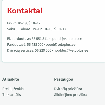
Kontaktai
Pr–Pn 10–19, Š 10–17
Saku 3, Talinas · Pr–Pn 10–19, Š 10–17
El. parduotuvė:
55 551 511
·
epood@veloplus.ee
Parduotuvė:
56 488 000
·
pood@veloplus.ee
Dviračių servisas:
56 229 000
·
hooldus@veloplus.ee
Atraskite
Paslaugos
Prekių ženklai
Dviračių priežiūra
Tinklaraštis
Slidinėjimo priežiūra