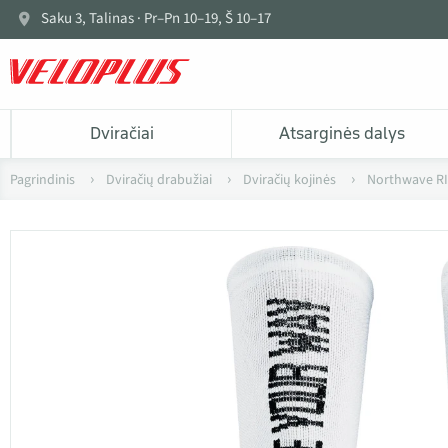
Saku 3, Talinas · Pr–Pn 10–19, Š 10–17
Dviračiai
Atsarginės dalys
Pagrindinis
Dviračių drabužiai
Dviračių kojinės
Northwave RI