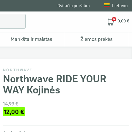
Lietuvių
Dviračių priežiūra
0
0,00 €
Mankšta ir maistas
Žiemos prekės
NORTHWAVE
Northwave RIDE YOUR
WAY Kojinės
14,99 €
12,00 €