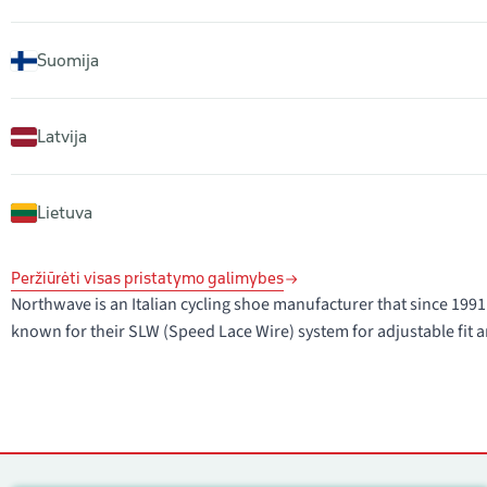
Suomija
Latvija
Lietuva
Peržiūrėti visas pristatymo galimybes
Northwave is an Italian cycling shoe manufacturer that since 1
known for their SLW (Speed Lace Wire) system for adjustable fit a
Kontaktai