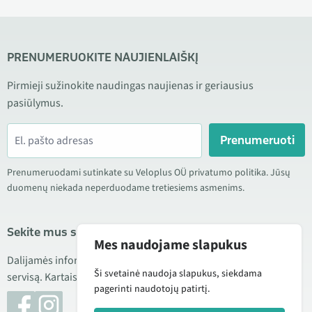
PRENUMERUOKITE NAUJIENLAIŠKĮ
Pirmieji sužinokite naudingas naujienas ir geriausius
pasiūlymus.
Prenumeruoti
Prenumeruodami sutinkate su Veloplus OÜ privatumo politika. Jūsų
duomenų niekada neperduodame tretiesiems asmenims.
Sekite mus socialiniuose tinkluose
Mes naudojame slapukus
Dalijamės informacija apie geras kainas, naujus produktus ir
Ši svetainė naudoja slapukus, siekdama
servisą. Kartais taip pat publikuojame produktų apžvalgas.
pagerinti naudotojų patirtį.