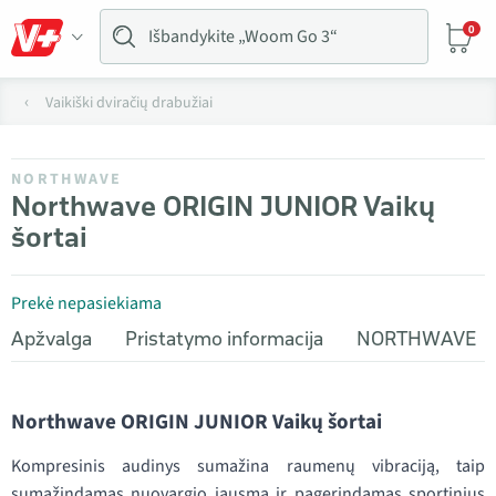
0
Vaikiški dviračių drabužiai
NORTHWAVE
Northwave ORIGIN JUNIOR Vaikų
šortai
Prekė nepasiekiama
Apžvalga
Pristatymo informacija
NORTHWAVE
Northwave ORIGIN JUNIOR Vaikų šortai
Kompresinis audinys sumažina raumenų vibraciją, taip
sumažindamas nuovargio jausmą ir pagerindamas sportinius