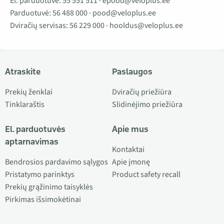
El. parduotuvė:
55 551 511
·
epood@veloplus.ee
Parduotuvė:
56 488 000
·
pood@veloplus.ee
Dviračių servisas:
56 229 000
·
hooldus@veloplus.ee
Atraskite
Paslaugos
Prekių ženklai
Dviračių priežiūra
Tinklaraštis
Slidinėjimo priežiūra
El. parduotuvės
Apie mus
aptarnavimas
Kontaktai
Bendrosios pardavimo sąlygos
Apie įmonę
Pristatymo parinktys
Product safety recall
Prekių grąžinimo taisyklės
Pirkimas išsimokėtinai