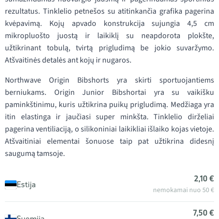
rezultatus. Tinklelio petnešos su atitinkančia grafika pagerina
kvėpavimą. Kojų apvado konstrukcija sujungia 4,5 cm
mikropluošto juostą ir laikiklį su neapdorota plokšte,
užtikrinant tobulą, tvirtą prigludimą be jokio suvaržymo.
Atšvaitinės detalės ant kojų ir nugaros.
Northwave Origin Bibshorts yra skirti sportuojantiems
berniukams. Origin Junior Bibshortai yra su vaikišku
paminkštinimu, kuris užtikrina puikų prigludimą. Medžiaga yra
itin elastinga ir jaučiasi super minkšta. Tinklelio dirželiai
pagerina ventiliaciją, o silikoniniai laikikliai išlaiko kojas vietoje.
Atšvaitiniai elementai šonuose taip pat užtikrina didesnį
saugumą tamsoje.
2,10 €
Estija
nemokamai nuo 50 €
7,50 €
Suomija