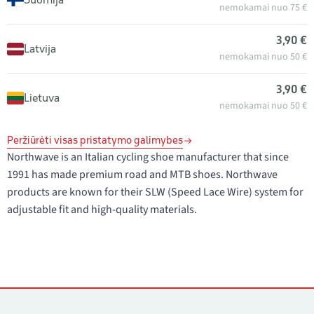
nemokamai nuo 75 €
3,90 €
Latvija
nemokamai nuo 50 €
3,90 €
Lietuva
nemokamai nuo 50 €
Peržiūrėti visas pristatymo galimybes
Northwave is an Italian cycling shoe manufacturer that since
1991 has made premium road and MTB shoes. Northwave
products are known for their SLW (Speed Lace Wire) system for
adjustable fit and high-quality materials.
Kontaktai