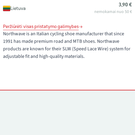
3,90 €
Lietuva
nemokamai nuo 50 €
Peržiūrėti visas pristatymo galimybes
Northwave is an Italian cycling shoe manufacturer that since
1991 has made premium road and MTB shoes. Northwave
products are known for their SLW (Speed Lace Wire) system for
adjustable fit and high-quality materials.
Kontaktai