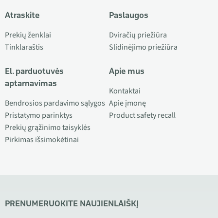
Atraskite
Paslaugos
Prekių ženklai
Dviračių priežiūra
Tinklaraštis
Slidinėjimo priežiūra
El. parduotuvės
Apie mus
aptarnavimas
Kontaktai
Bendrosios pardavimo sąlygos
Apie įmonę
Pristatymo parinktys
Product safety recall
Prekių grąžinimo taisyklės
Pirkimas išsimokėtinai
PRENUMERUOKITE NAUJIENLAIŠKĮ