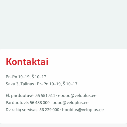
Kontaktai
Pr–Pn 10–19, Š 10–17
Saku 3, Talinas · Pr–Pn 10–19, Š 10–17
El. parduotuvė:
55 551 511
·
epood@veloplus.ee
Parduotuvė:
56 488 000
·
pood@veloplus.ee
Dviračių servisas:
56 229 000
·
hooldus@veloplus.ee