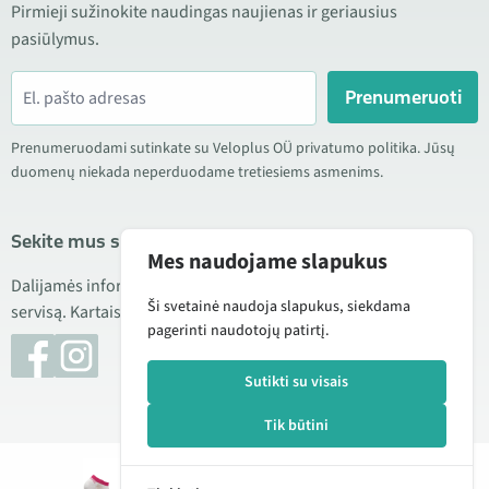
Pirmieji sužinokite naudingas naujienas ir geriausius
pasiūlymus.
Prenumeruoti
Prenumeruodami sutinkate su Veloplus OÜ privatumo politika. Jūsų
duomenų niekada neperduodame tretiesiems asmenims.
Sekite mus socialiniuose tinkluose
Mes naudojame slapukus
Dalijamės informacija apie geras kainas, naujus produktus ir
Ši svetainė naudoja slapukus, siekdama
servisą. Kartais taip pat publikuojame produktų apžvalgas.
pagerinti naudotojų patirtį.
Sutikti su visais
Tik būtini
© 2026 Veloplus OÜ. Visos teisės saugomos
Pridėti į
4,99 €