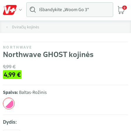
0
Dviračių kojinės
NORTHWAVE
Northwave GHOST kojinės
9,99 €
4,99 €
Spalva:
Baltas-Rožinis
Dydis: