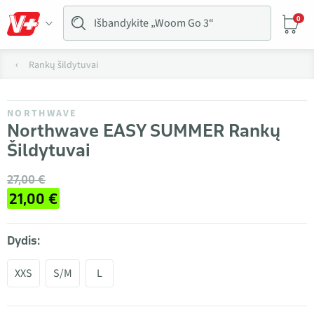
0
Rankų šildytuvai
NORTHWAVE
Northwave EASY SUMMER Rankų
Šildytuvai
27,00 €
21,00 €
Dydis:
XXS
S/M
L