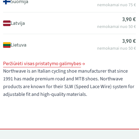
Suomija
nemokamai nuo 75 €
3,90 €
Latvija
nemokamai nuo 50 €
3,90 €
Lietuva
nemokamai nuo 50 €
Peržiūrėti visas pristatymo galimybes
Northwave is an Italian cycling shoe manufacturer that since
1991 has made premium road and MTB shoes. Northwave
products are known for their SLW (Speed Lace Wire) system for
adjustable fit and high-quality materials.
Kontaktai