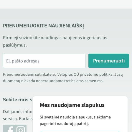
PRENUMERUOKITE NAUJIENLAIŠKĮ
Pirmieji sužinokite naudingas naujienas ir geriausius
pasiūlymus.
Prenumeruoti
Prenumeruodami sutinkate su Veloplus OÜ privatumo politika. Jūsų
duomenų niekada neperduodame tretiesiems asmenims.
Sekite mus socialiniuose tinkluose
Mes naudojame slapukus
Dalijamės informacija apie geras kainas, naujus produktus ir
Ši svetainė naudoja slapukus, siekdama
servisą. Kartais taip pat publikuojame produktų apžvalgas.
pagerinti naudotojų patirtį.