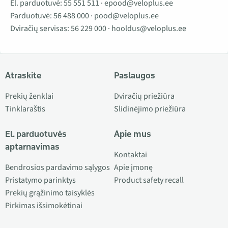
El. parduotuvė:
55 551 511
·
epood@veloplus.ee
Parduotuvė:
56 488 000
·
pood@veloplus.ee
Dviračių servisas:
56 229 000
·
hooldus@veloplus.ee
Atraskite
Paslaugos
Prekių ženklai
Dviračių priežiūra
Tinklaraštis
Slidinėjimo priežiūra
El. parduotuvės
Apie mus
aptarnavimas
Kontaktai
Bendrosios pardavimo sąlygos
Apie įmonę
Pristatymo parinktys
Product safety recall
Prekių grąžinimo taisyklės
Pirkimas išsimokėtinai