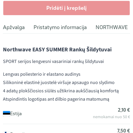
Pridėti į krepšelį
Apžvalga
Pristatymo informacija
NORTHWAVE
Northwave EASY SUMMER Rankų Šildytuvai
SPORT serijos lengvesni vasariniai rankų šildytuvai
Lengvas poliesterio ir elastano audinys
Silikoninė elastinė juostelė viršuje apsaugo nuo slydimo
4 adatų plokščiosios siūlės užtikrina aukščiausią komfortą
Atspindintis logotipas ant dilbio pagerina matomumą
2,10 €
Estija
nemokamai nuo 50 €
7,50 €