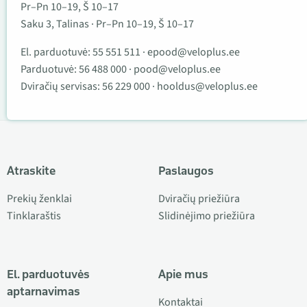
Pr–Pn 10–19, Š 10–17
Saku 3, Talinas · Pr–Pn 10–19, Š 10–17
El. parduotuvė:
55 551 511
·
epood@veloplus.ee
Parduotuvė:
56 488 000
·
pood@veloplus.ee
Dviračių servisas:
56 229 000
·
hooldus@veloplus.ee
Atraskite
Paslaugos
Prekių ženklai
Dviračių priežiūra
Tinklaraštis
Slidinėjimo priežiūra
El. parduotuvės
Apie mus
aptarnavimas
Kontaktai