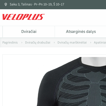
Saku 3, Talinas · Pr–Pn 10–19, Š 10–17
Dviračiai
Atsarginės dalys
Pagrindinis
Dviračių drabužiai
Dviračių marškinėliai
Apatinia