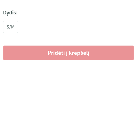
Dydis:
S/M
Pridėti į krepšelį