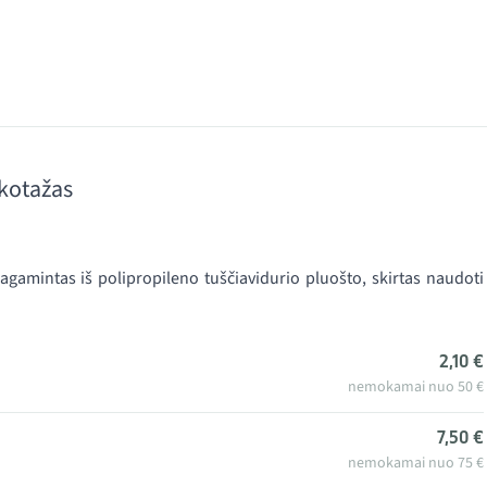
kotažas
 pagamintas iš polipropileno tuščiavidurio pluošto, skirtas naudoti
2,10 €
nemokamai nuo 50 €
7,50 €
nemokamai nuo 75 €