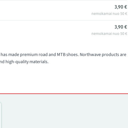
3,90 €
nemokamai nuo 50 €
3,90 €
nemokamai nuo 50 €
991 has made premium road and MTB shoes. Northwave products are
nd high-quality materials.