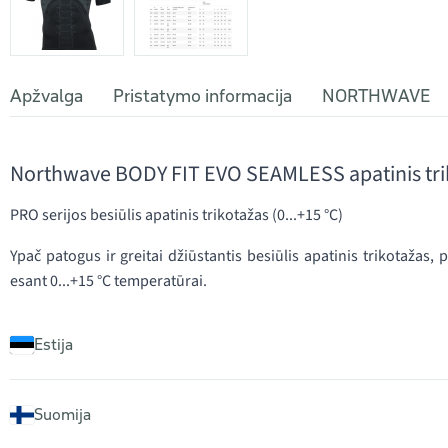
Apžvalga
Pristatymo informacija
NORTHWAVE
Northwave BODY FIT EVO SEAMLESS apatinis tri
PRO serijos besiūlis apatinis trikotažas (0...+15 °C)
Ypač patogus ir greitai džiūstantis besiūlis apatinis trikotažas,
esant 0...+15 °C temperatūrai.
Estija
Suomija