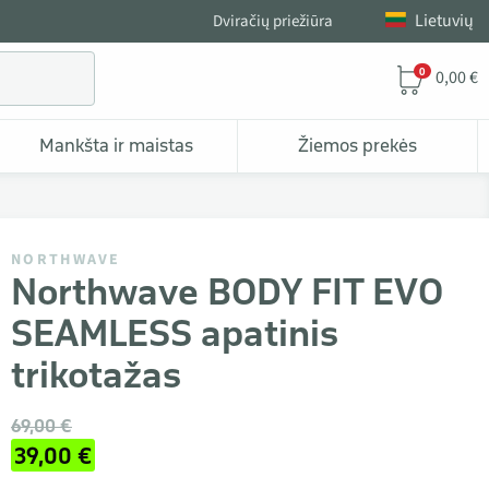
Lietuvių
Dviračių priežiūra
0
0,00 €
Mankšta ir maistas
Žiemos prekės
NORTHWAVE
Northwave BODY FIT EVO
SEAMLESS apatinis
trikotažas
69,00 €
39,00 €