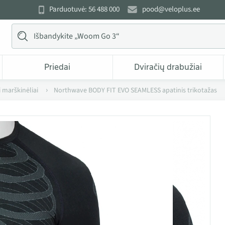
Parduotuvė: 56 488 000
pood@veloplus.ee
Priedai
Dviračių drabužiai
i marškinėliai
Northwave BODY FIT EVO SEAMLESS apatinis trikotažas